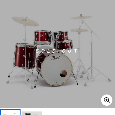
ベース
ウクレレ
ドラム
パーカッション
キーボード
電子ピアノ
SOLD OUT
管楽器
その他楽器
アンプ
エフェクター
DJ機器
DTM