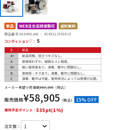
DTM オンライン納品
レコーディング機器
配信/ライブ機器
楽器アクセサリ
新品
WEB注文店頭受取可
送料無料
商品番号 668490
JAN ：
4549312930910
S
コンディション
：
中古
ヴィンテージ
メーカー希望小売価格
¥
69,300
（税込）
¥
58,905
販売価格
15% OFF
（税込）
535pt(1%)
獲得予定ポイント：
注文数：