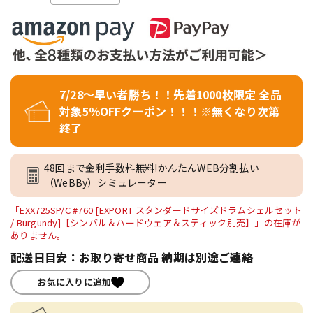
7/28～早い者勝ち！！先着1000枚限定 全品
対象5％OFFクーポン！！！※無くなり次第
終了
48回まで金利手数料無料!かんたんWEB分割払い
（WeBBy）シミュレーター
「EXX725SP/C #760 [EXPORT スタンダードサイズドラムシェルセット
/ Burgundy]【シンバル＆ハードウェア＆スティック別売】」の在庫が
ありません。
配送日目安：お取り寄せ商品 納期は別途ご連絡
お気に入りに追加