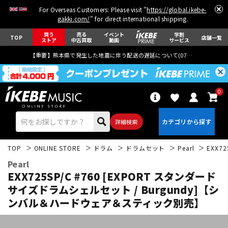
For Overseas Customers: Please visit "
https://global.ikebe-
gakki.com/
" for direct international shipping.
買う
売る
イベント
学割
TOP
店舗一覧
ストア
中古買取
動画
サービス
【重要】熊本県で発生した地震に伴う配送の遅延について(
07月29日
更新)
0
詳細検索
TOP
ONLINE STORE
ドラム
ドラムセット
Pearl
EXX7
Pearl
EXX725SP/C #760 [EXPORT スタンダード
サイズドラムシェルセット / Burgundy]【シ
ンバル＆ハードウェア＆スティック別売】
エレキギター
アコギ/エレアコ