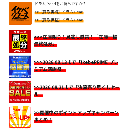
ドラム Pearlをお持ちですか？
>>【買取実績】ドラム Pearl
>>【買取価格】ドラム Pearl
>>>在庫限り！見逃し厳禁！「在庫一掃
最終処分」
>>>2026.08.13まで「IkebePRIME プレ
ミアム感謝祭」
>>2026.08.31まで「決算売り尽くしセー
ル」
>>開催中のポイントアップキャンペーン
まとめ！