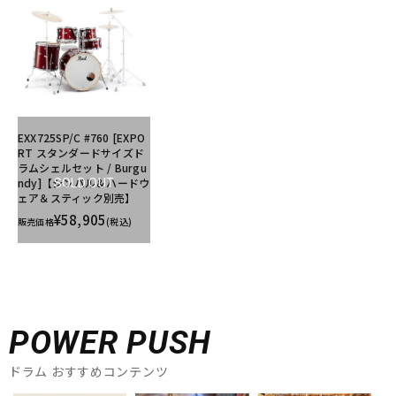
EXX725SP/C #760 [EXPO
RT スタンダードサイズド
ラムシェルセット / Burgu
ndy]【シンバル＆ハードウ
SOLD OUT
ェア＆スティック別売】
¥58,905
販売価格
(税込)
POWER PUSH
ドラム おすすめコンテンツ