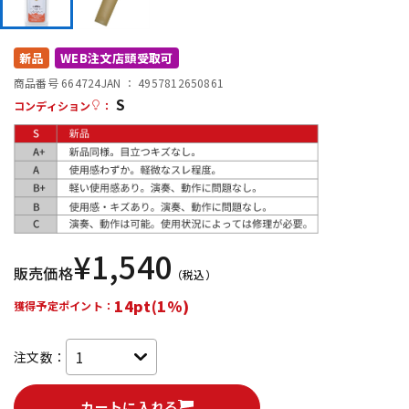
DTM オンライン納品
レコーディング機器
新品
WEB注文店頭受取可
配信/ライブ機器
楽器アクセサリ
商品番号 664724
JAN ：
4957812650861
S
コンディション
：
中古
ヴィンテージ
¥
1,540
販売価格
（税込）
14pt(1%)
獲得予定ポイント：
注文数：
カートに入れる