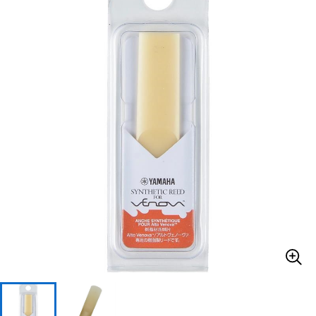
ベース
ウクレレ
ドラム
パーカッション
キーボード
電子ピアノ
管楽器
その他楽器
アンプ
エフェクター
DJ機器
DTM