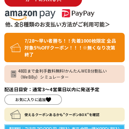
7/28～早い者勝ち！！先着1000枚限定 全品
対象5％OFFクーポン！！！※無くなり次第
終了
48回まで金利手数料無料!かんたんWEB分割払い
（WeBBy）シミュレーター
配送日目安：通常3～4営業日以内に発送予定
お気に入りに追加
使えるクーポンあるかも"クーポンBOX"を確認