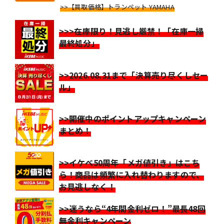
>>【買取価格】トランペット YAMAHA
>>>在庫限り！見逃し厳禁！「在庫一掃
最終処分」
>>2026.08.31まで「決算売り尽くしセー
ル」
>>開催中のポイントアップキャンペーン
まとめ！
>>イケベ50周年「メガ値引き」はこち
ら！商品は頻繁に入れ替わりますので、
お見逃しなく！
>>迷うなら“4年間金利ゼロ！”最長48回
無金利キャンペーン