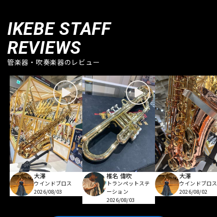
IKEBE STAFF
REVIEWS
管楽器・吹奏楽器のレビュー
大澤
椎名 偉吹
大澤
ウインドブロス
トランペットステ
ウインドブロ
2026/08/03
ーション
2026/08/02
2026/08/03