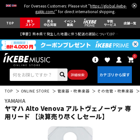
For Overseas Customers: Please visit "
https://global.ikebe-
gakki.com/
" for direct international shipping.
買う
売る
イベント
学割
TOP
店舗一覧
ストア
中古買取
動画
サービス
【重要】熊本県で発生した地震に伴う配送の遅延について(
07月29日
更新)
0
詳細検索
TOP
ONLINE STORE
管楽器・吹奏楽器
その他管・吹奏楽器
YAMAHA
ヤマハ Alto Venova アルトヴェノーヴァ 専
用リード 【決算売り尽くしセール】
エレキギター
アコギ/エレアコ