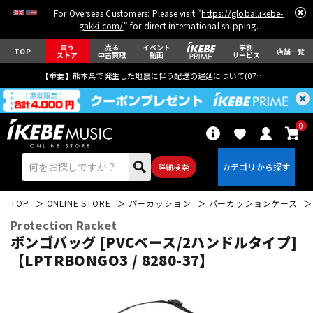
For Overseas Customers: Please visit "
https://global.ikebe-
gakki.com/
" for direct international shipping.
買う
売る
イベント
学割
TOP
店舗一覧
ストア
中古買取
動画
サービス
【重要】熊本県で発生した地震に伴う配送の遅延について(
07月29日
更新)
0
詳細検索
TOP
ONLINE STORE
パーカッション
パーカッションケース
Protection Racket
ボンゴバッグ [PVCベース/2ハンドルタイプ]
【LPTRBONGO3 / 8280-37】
エレキギター
アコギ/エレアコ