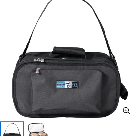
ベース
ウクレレ
ドラム
パーカッション
キーボード
電子ピアノ
管楽器
その他楽器
アンプ
エフェクター
DJ機器
DTM