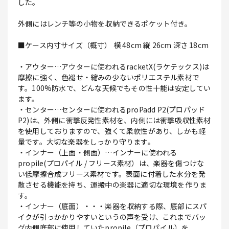
した。
外側にはレンチ等の小物を収納できるポケット付き。
■ケース内寸サイズ（概寸） 横 48cm 縦 26cm 深さ 18cm
・アウター…アウターに使われるracketX(ラケテックス)は
摩擦に強く、色褪せ・縮みの少ないポリエステル素材で
す。100%防水で、どんな天候でもその性十能は安定してい
ます。
・センター…センターに使われるproPadd P2(プロパッド
P2)は、外側に衝撃反発性素材を、内側には衝撃吸収性素材
を使用しておりますので、強くて柔軟性があり、しかも軽
量です。大切な楽器をしっかり守ります。
・インナー（上面・側面）…インナーに使われる
propile(プロパイル / フリース素材）は、楽器を傷つけな
い低摩擦合成フリース素材です。表面に付着した水分を発
散させる機能を持ち、運搬中の楽器に適切な環境を作りま
す。
・インナー（底面）・・・楽器を収納する際、底部にスパ
イクが引っかかりやすいというの声を受け、これまでバッ
グ内側底部に使用していたpropile（プロパイル）を、