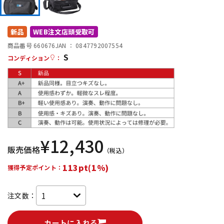
DTM オンライン納品
レコーディング機器
新品
WEB注文店頭受取可
配信/ライブ機器
楽器アクセサリ
商品番号 660676
JAN ：
0847792007554
S
コンディション
：
中古
ヴィンテージ
¥
12,430
販売価格
（税込）
113pt(1%)
獲得予定ポイント：
注文数：
カートに入れる