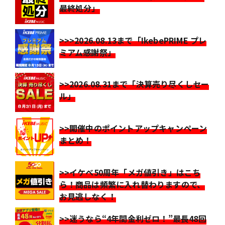
最終処分」
>>>2026.08.13まで「IkebePRIME プレ
ミアム感謝祭」
>>2026.08.31まで「決算売り尽くしセー
ル」
>>開催中のポイントアップキャンペーン
まとめ！
>>イケベ50周年「メガ値引き」はこち
ら！商品は頻繁に入れ替わりますので、
お見逃しなく！
>>迷うなら“4年間金利ゼロ！”最長48回