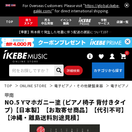
For Overseas Customers: Please visit "
https://global.ikebe-
gakki.com/
" for direct international shipping.
買う
売る
イベント
学割
TOP
店舗一覧
ストア
中古買取
動画
サービス
【重要】熊本県で発生した地震に伴う配送の遅延について(
07月29日
更新)
0
詳細検索
TOP
ONLINE STORE
電子ピアノ・その他鍵盤楽器
電子ピアノ
甲南
NO.5 Yマホガニー塗 (ピアノ椅子 背付きタイ
プ)【日本製】【お取寄せ商品】【代引不可】
【沖縄・離島送料別途見積】
エレキギター
アコギ/エレアコ