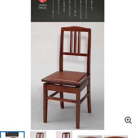
ベース
ウクレレ
ドラム
パーカッション
キーボード
電子ピアノ
管楽器
その他楽器
アンプ
エフェクター
DJ機器
DTM