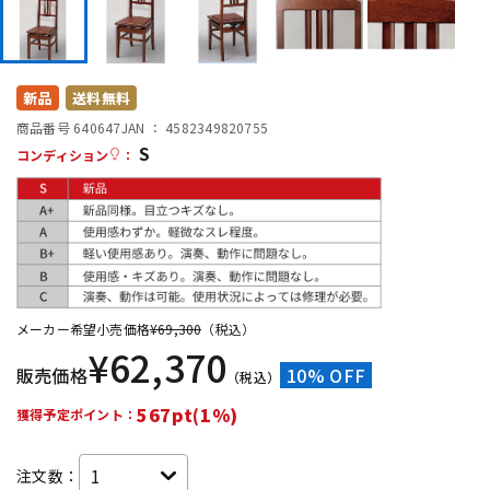
DTM オンライン納品
レコーディング機器
配信/ライブ機器
楽器アクセサリ
新品
送料無料
商品番号 640647
JAN ：
4582349820755
S
コンディション
：
中古
ヴィンテージ
メーカー希望小売価格
¥
69,300
（税込）
¥
62,370
販売価格
10% OFF
（税込）
567pt(1%)
獲得予定ポイント：
注文数：