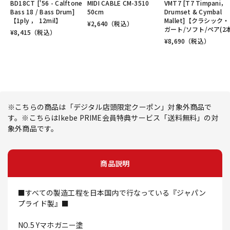
BD18CT ['56 - Calftone
MIDI CABLE CM-3510
VMT7 [T7 Timpani，
Bass 18 / Bass Drum]
50cm
Drumset & Cymbal
【1ply ， 12mil】
Mallet]【クラシック
¥
2,640
（税込）
ガート/ソフト/ペア(2
¥
8,415
（税込）
¥
8,690
（税込）
※こちらの商品は「デジタル店頭限定クーポン」対象外商品で
す。※こちらはIkebe PRIME会員特典サービス「送料無料」の対
象外商品です。
商品説明
■すべての製造工程を日本国内で行なっている『ジャパン
プライド製』■
NO.5 Yマホガニー塗