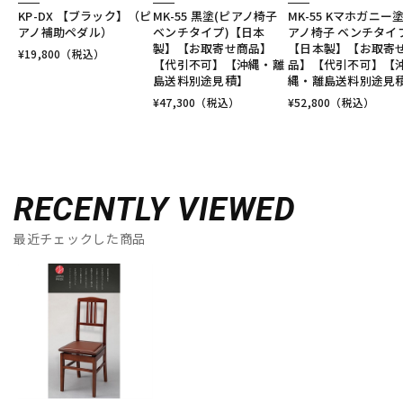
KP-DX 【ブラック】（ピ
MK-55 黒塗(ピアノ椅子
MK-55 Kマホガニー
アノ補助ペダル）
ベンチタイプ)【日本
アノ椅子 ベンチタイ
製】【お取寄せ商品】
【日本製】【お取寄
¥
19,800
（税込）
【代引不可】【沖縄・離
品】【代引不可】【
島送料別途見積】
縄・離島送料別途見
¥
47,300
（税込）
¥
52,800
（税込）
RECENTLY VIEWED
最近チェックした商品