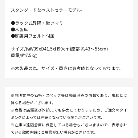
スタンダードなベストセラーモデル。
●ラック式昇降・後ツマミ
●木製脚
●脚裏用フェルト付属
サイズ/約W39xD41.5xH90cm(座部 約43～55cm)
重量/約7.5kg
※木製品の為、サイズ・重さは参考値となっております。
※説明文中の価格・スペック等は掲載時点の情報であり、現状とは
異なる場合がございます。
※商品は店頭及び外部ECでも併売しておりますため、ご注文のタイ
ミングによっては完売となっている場合がございます。
※在庫は遠隔倉庫に保管している場合もございますので、表示され
ている取扱店舗にご用意が無い場合がございます。