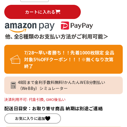
カートに入れる
7/28～早い者勝ち！！先着1000枚限定 全品
対象5％OFFクーポン！！！※無くなり次第
終了
48回まで金利手数料無料!かんたんWEB分割払い
（WeBBy）シミュレーター
決済利用不可: 代金引換, GMO後払い
配送日目安：お取り寄せ商品 納期は別途ご連絡
お気に入りに追加