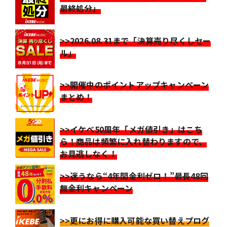
最終処分」
>>2026.08.31まで「決算売り尽くしセー
ル」
>>開催中のポイントアップキャンペーン
まとめ！
>>イケベ50周年「メガ値引き」はこち
ら！商品は頻繁に入れ替わりますので、
お見逃しなく！
>>迷うなら“4年間金利ゼロ！”最長48回
無金利キャンペーン
>>更にお得に購入可能な買い替えプログ