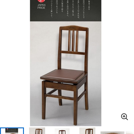
ベース
ウクレレ
ドラム
パーカッション
キーボード
電子ピアノ
管楽器
その他楽器
アンプ
エフェクター
DJ機器
DTM