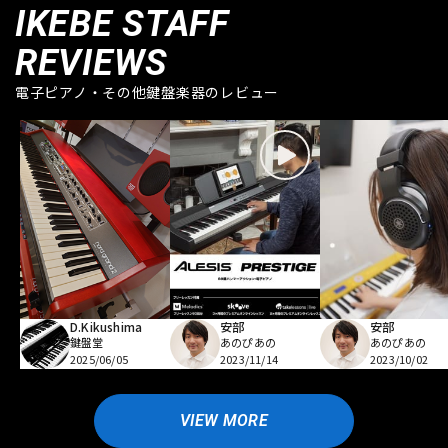
IKEBE STAFF
REVIEWS
電子ピアノ・その他鍵盤楽器のレビュー
D.Kikushima
安部
安部
鍵盤堂
あのぴあの
あのぴあの
2025/06/05
2023/11/14
2023/10/02
VIEW MORE