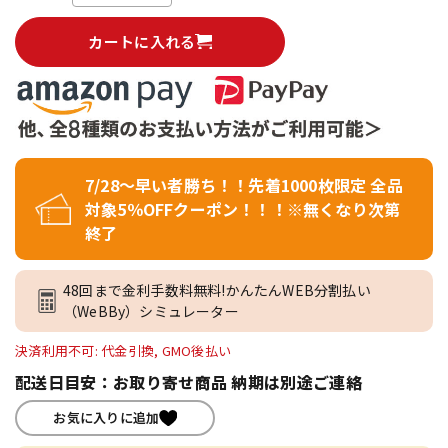
カートに入れる
7/28～早い者勝ち！！先着1000枚限定 全品
対象5％OFFクーポン！！！※無くなり次第
終了
48回まで金利手数料無料!かんたんWEB分割払い
（WeBBy）シミュレーター
決済利用不可: 代金引換, GMO後払い
配送日目安：お取り寄せ商品 納期は別途ご連絡
お気に入りに追加