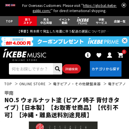
For Overseas Customers: Please visit "
https://global.ikebe-
gakki.com/
" for direct international shipping.
買う
売る
イベント
学割
TOP
店舗一覧
ストア
中古買取
動画
サービス
【重要】熊本県で発生した地震に伴う配送の遅延について(
07月29日
更新)
0
詳細検索
TOP
ONLINE STORE
電子ピアノ・その他鍵盤楽器
電子ピアノ
甲南
NO.5 ウォルナット塗 (ピアノ椅子 背付きタ
イプ)【日本製】【お取寄せ商品】【代引不
可】【沖縄・離島送料別途見積】
エレキギター
アコギ/エレアコ