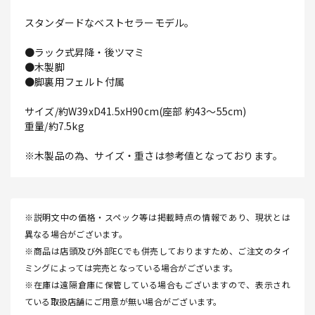
スタンダードなベストセラーモデル。
●ラック式昇降・後ツマミ
●木製脚
●脚裏用フェルト付属
サイズ/約W39xD41.5xH90cm(座部 約43～55cm)
重量/約7.5kg
※木製品の為、サイズ・重さは参考値となっております。
※説明文中の価格・スペック等は掲載時点の情報であり、現状とは
異なる場合がございます。
※商品は店頭及び外部ECでも併売しておりますため、ご注文のタイ
ミングによっては完売となっている場合がございます。
※在庫は遠隔倉庫に保管している場合もございますので、表示され
ている取扱店舗にご用意が無い場合がございます。