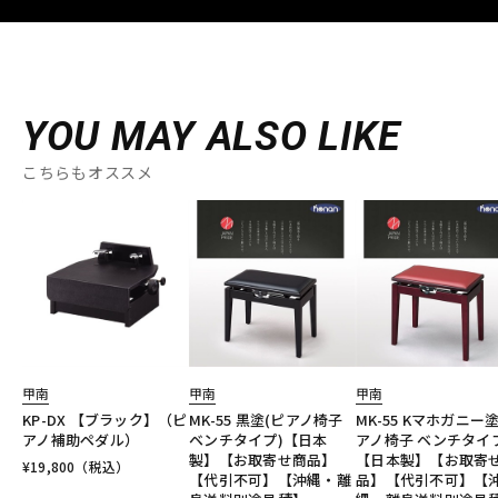
YOU MAY ALSO LIKE
こちらもオススメ
甲南
甲南
甲南
KP-DX 【ブラック】（ピ
MK-55 黒塗(ピアノ椅子
MK-55 Kマホガニー
アノ補助ペダル）
ベンチタイプ)【日本
アノ椅子 ベンチタイ
製】【お取寄せ商品】
【日本製】【お取寄
¥
19,800
（税込）
【代引不可】【沖縄・離
品】【代引不可】【