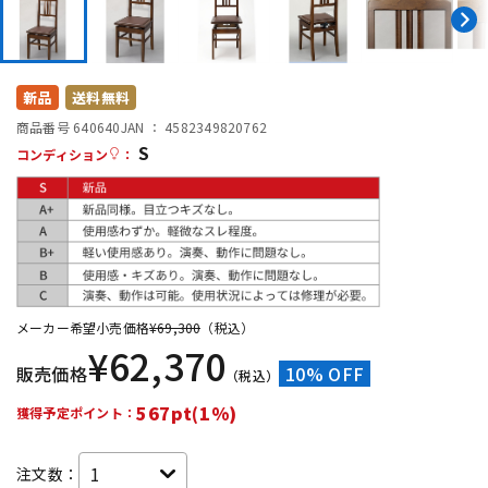
DTM オンライン納品
レコーディング機器
配信/ライブ機器
楽器アクセサリ
新品
送料無料
商品番号 640640
JAN ：
4582349820762
S
コンディション
：
中古
ヴィンテージ
メーカー希望小売価格
¥
69,300
（税込）
¥
62,370
販売価格
10% OFF
（税込）
567pt(1%)
獲得予定ポイント：
注文数：