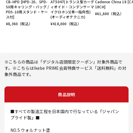
CB-HPD [HPD-20、SPD-
AT5047(トランス型カーデ
Cadence China 18 [C
SX用キャリング・バッグ /
ィオイド・コンデンサーマ
18CH]
PDS-10用スタンド・ケー
イクロホン)(単一指向性)
¥
61,600
（税込）
ス付]
(オーディオテクニカ)
¥
8,360
（税込）
¥
418,000
（税込）
※こちらの商品は「デジタル店頭限定クーポン」対象外商品で
す。※こちらはIkebe PRIME会員特典サービス「送料無料」の対
象外商品です。
商品説明
■すべての製造工程を日本国内で行なっている『ジャパン
プライド製』■
NO.5 ウォルナット塗