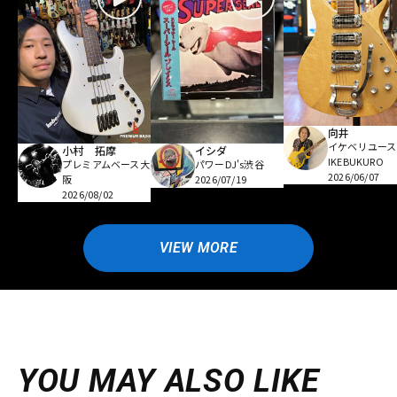
向井
イケベリユース
小村 拓摩
イシダ
IKEBUKURO
プレミアムベース大
パワーDJ's渋谷
2026/06/07
阪
2026/07/19
2026/08/02
VIEW MORE
YOU MAY ALSO LIKE