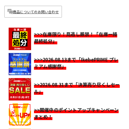
商品についてのお問い合わせ
>>>在庫限り！見逃し厳禁！「在庫一掃
最終処分」
>>>2026.08.13まで「IkebePRIME プレ
ミアム感謝祭」
>>2026.08.31まで「決算売り尽くしセー
ル」
>>開催中のポイントアップキャンペーン
まとめ！