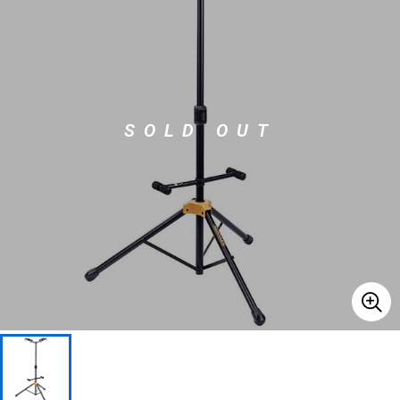
ベース
ウクレレ
ドラム
パーカッション
SOLD OUT
キーボード
電子ピアノ
管楽器
その他楽器
アンプ
エフェクター
DJ機器
DTM