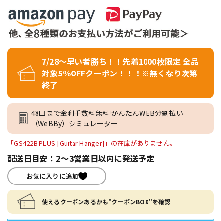
7/28～早い者勝ち！！先着1000枚限定 全品
対象5％OFFクーポン！！！※無くなり次第
終了
48回まで金利手数料無料!かんたんWEB分割払い
（WeBBy）シミュレーター
「GS422B PLUS [Guitar Hanger]」の在庫がありません。
配送日目安：2～3営業日以内に発送予定
お気に入りに追加
使えるクーポンあるかも"クーポンBOX"を確認