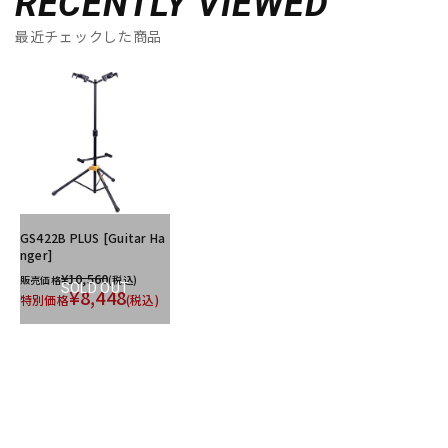
RECENTLY VIEWED
最近チェックした商品
GS422B PLUS [Guitar Ha
nger]
¥10,560
販売価格
(税込)
SOLD OUT
¥8,448
特別価格
(税込)