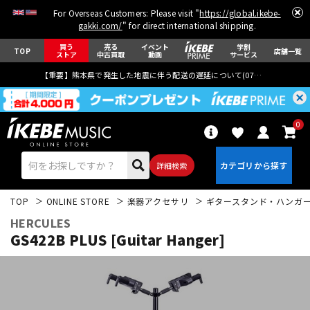
For Overseas Customers: Please visit "
https://global.ikebe-
gakki.com/
" for direct international shipping.
買う
売る
イベント
学割
TOP
店舗一覧
ストア
中古買取
動画
サービス
【重要】熊本県で発生した地震に伴う配送の遅延について(
07月29日
更新)
0
詳細検索
TOP
ONLINE STORE
楽器アクセサリ
ギタースタンド・ハンガ
HERCULES
GS422B PLUS [Guitar Hanger]
エレキギター
アコギ/エレアコ