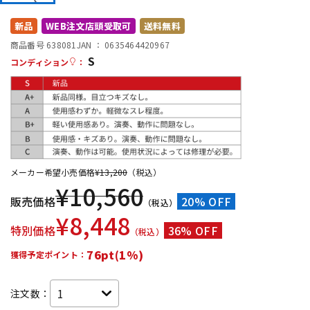
DTM オンライン納品
レコーディング機器
新品
WEB注文店頭受取可
送料無料
商品番号 638081
JAN ：
0635464420967
S
配信/ライブ機器
楽器アクセサリ
コンディション
：
中古
ヴィンテージ
メーカー希望小売価格
¥
13,200
（税込）
¥
10,560
販売価格
20% OFF
（税込）
¥
8,448
特別価格
36% OFF
（税込）
76pt(1%)
獲得予定ポイント：
注文数：