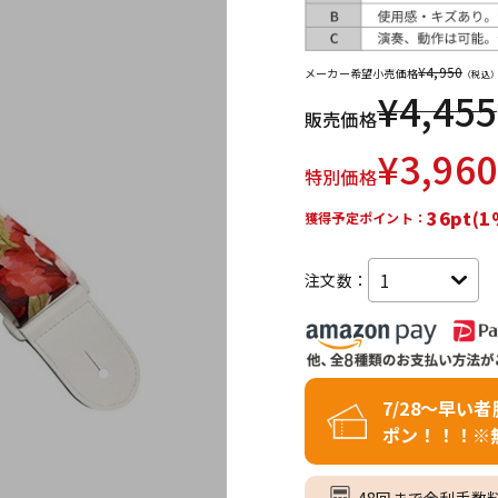
DTM オンラ
レコーディン
イン納品
グ機器
¥
4,950
メーカー希望小売価格
（税込
¥
4,455
販売価格
ジ
¥
3,960
特別価格
36pt(1
獲得予定ポイント：
注文数：
7/28～早い
ポン！！！※
48回まで金利手数