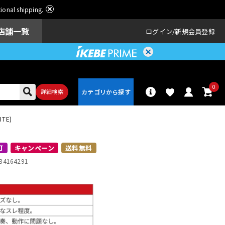
ational shipping.
店舗一覧
ログイン
新規会員登録
0
詳細検索
TE)
パーカッショ
ドラム
ン
可
キャンペーン
送料無料
34164291
アンプ
エフェクター