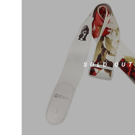
DJ機器
DTM
中古
ヴィンテー
SOLD OUT