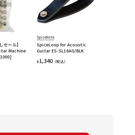
SpiceNote
しセール】
SpiceLoop for Acoustic
itar Machine
Guitar ES-SL16AG/BLK
1000]
1,340
¥
（税込）