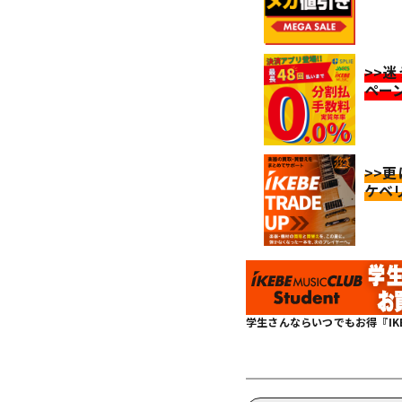
>>
ペー
>>
ケベ
学生さんならいつでもお得『IKEBE 