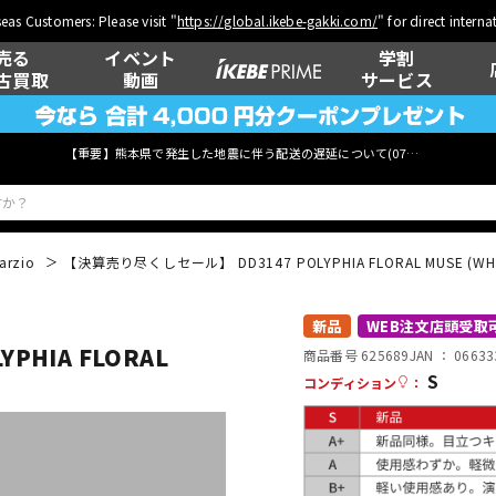
eas Customers: Please visit "
https://global.ikebe-gakki.com/
" for direct intern
売る
イベント
学割
古買取
動画
サービス
【重要】熊本県で発生した地震に伴う配送の遅延について(
07月29日
更新)
arzio
【決算売り尽くしセール】 DD3147 POLYPHIA FLORAL MUSE (WHI
ベース
ウクレレ
新品
WEB注文店頭受取
PHIA FLORAL
商品番号 625689
JAN ：
06633
S
コンディション
：
管楽器
その他楽器