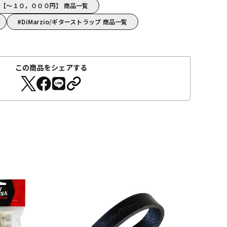
io【～１０，０００円】 商品一覧
DiMarzio/ギターストラップ 商品一覧
この商品をシェアする