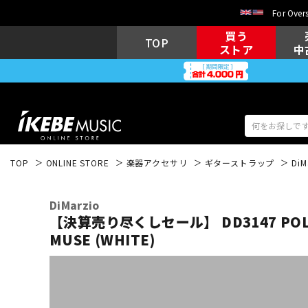
For Overs
買う
TOP
ストア
中
TOP
ONLINE STORE
楽器アクセサリ
ギターストラップ
DiM
アコギ/エレ
エレキギター
アコ
DiMarzio
【決算売り尽くしセール】 DD3147 POLY
MUSE (WHITE)
キーボード
電子ピアノ