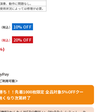
配信/ライブ
楽器アクセサ
機器
リ
）
10% OFF
（税込）
20% OFF
（税込）
%)
者勝ち！！先着1000枚限定 全品対象5％OFFクー
無くなり次第終了
料無料!かんたんWEB分割払い（WeBBy）シミュレーター