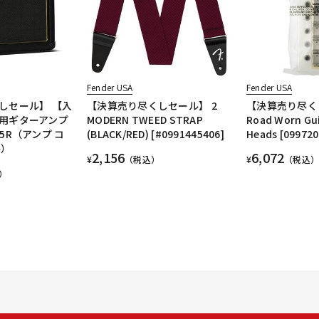
Fender USA
Fender USA
しセール】 【入
【決算売り尽くしセール】 2
【決算売り尽く
用ギターアンプ
MODERN TWEED STRAP
Road Worn Gu
5R（アンプ コ
(BLACK/RED) [#0991445406]
Heads [099720
ル）
2,156
6,072
¥
（税込）
¥
（税込）
）