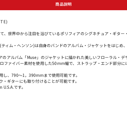
商品説明
ITE)
て、世界中から注目を浴びているポリフィアのシグネチュア・ギター
son(ティム・ヘンソン)は自身のバンドのアルバム・ジャケットをはじ
は、ポリフィアのアルバム「Muse」のジャケットに描かれた美しいフローラル
ロファイバー素材を使用した50mm幅で、ストラップ・エンド部分に
し、790～1，390mmまで使用可能です。
ク・ギターにも取り付けることが可能です。
U.S.A.です。