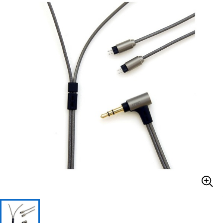
ベース
ウクレレ
ドラム
パーカッション
キーボード
電子ピアノ
管楽器
その他楽器
アンプ
エフェクター
DJ機器
DTM