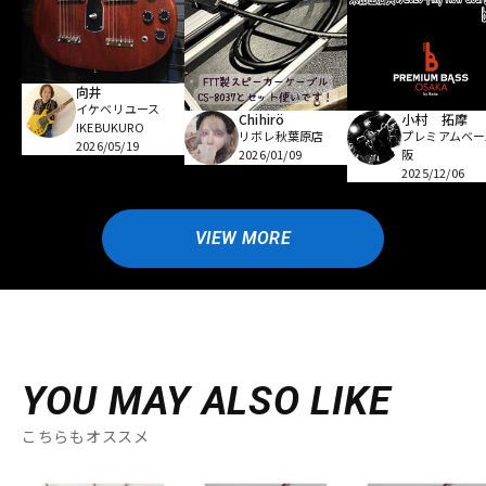
向井
イケベリユース
Chihirö
小村 拓摩
IKEBUKURO
リボレ秋葉原店
プレミアムベー
2026/05/19
2026/01/09
阪
2025/12/06
VIEW MORE
YOU MAY ALSO LIKE
こちらもオススメ