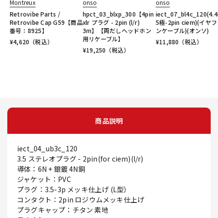
Montreux
onso
onso
Retrovibe Parts /
hpct_03_blxp_300【4pin
iect_07_bl4c_120(4
Retrovibe Cap G59【商品
xlr プラグ - 2pin (l/r)
5極-2pin ciem)(イヤ
番号：8925】
3m】【両だしヘッドホン
ンケーブル)(オンソ)
用リケーブル】
¥
4,620
（税込）
¥
11,880
（税込）
¥
19,250
（税込）
商品説明
iect_04_ub3c_120
3.5 ステレオプラグ - 2pin(for ciem)(l/r)
導体：6N + 銀鍍 4N銅
ジャケット：PVC
プラグ：3.5-3p メッキ仕上げ (L型）
コンタクト：2pin ロジウムメッキ仕上げ
プラグキャップ：チタン 素地