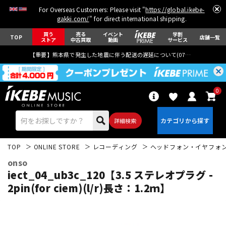
For Overseas Customers: Please visit "
https://global.ikebe-
gakki.com/
" for direct international shipping.
買う
売る
イベント
学割
TOP
店舗一覧
ストア
中古買取
動画
サービス
【重要】熊本県で発生した地震に伴う配送の遅延について(
07月29日
更新)
0
詳細検索
TOP
ONLINE STORE
レコーディング
ヘッドフォン・イヤフォ
onso
iect_04_ub3c_120【3.5 ステレオプラグ -
2pin(for ciem)(l/r)長さ：1.2ｍ】
エレキギター
アコギ/エレアコ