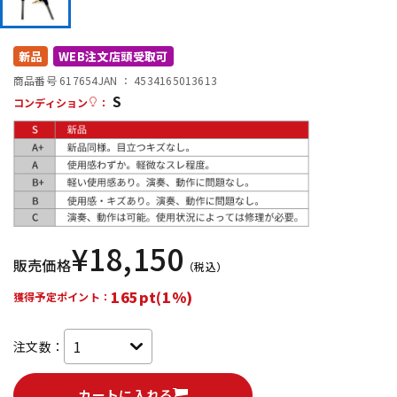
DTM オンライン納品
レコーディング機器
新品
WEB注文店頭受取可
配信/ライブ機器
楽器アクセサリ
商品番号 617654
JAN ：
4534165013613
S
コンディション
：
中古
ヴィンテージ
¥
18,150
販売価格
（税込）
165pt(1%)
獲得予定ポイント：
注文数：
カートに入れる