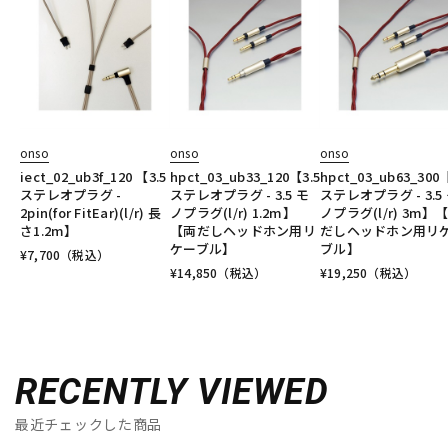
onso
onso
onso
iect_02_ub3f_120 【3.5
hpct_03_ub33_120【3.5
hpct_03_ub63_300【
ステレオプラグ -
ステレオプラグ - 3.5 モ
ステレオプラグ - 3.5
2pin(for FitEar)(l/r) 長
ノプラグ(l/r) 1.2m】
ノプラグ(l/r) 3m】
さ1.2m】
【両だしヘッドホン用リ
だしヘッドホン用リ
ケーブル】
ブル】
¥
7,700
（税込）
¥
14,850
（税込）
¥
19,250
（税込）
RECENTLY VIEWED
最近チェックした商品