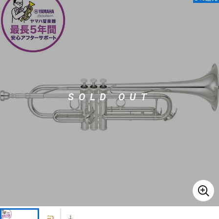
ベース
ウクレレ
ドラム
パーカッション
キーボード
電子ピアノ
SOLD OUT
管楽器
その他楽器
アンプ
エフェクター
DJ機器
DTM