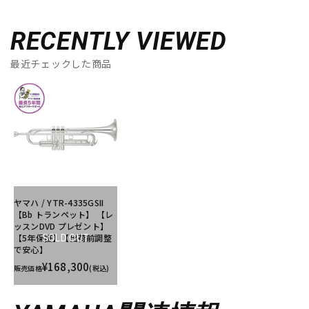
RECENTLY VIEWED
最近チェックした商品
ヤマハ / YTR-4335GSII
【Bb トランペット】 【レ
ッスンDVD プレゼント】
【5年保証】【出荷前調整
SOLD OUT
で安心】
¥168,300
販売価格
(税込)