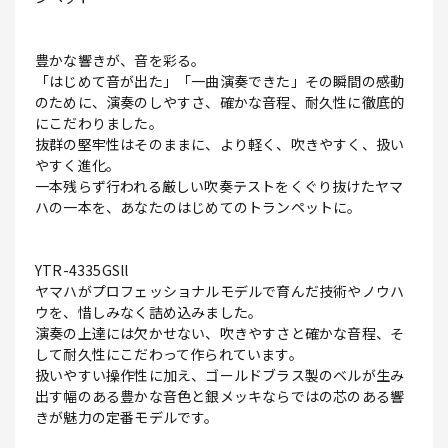
豊かな響きが、音を彩る。
「はじめて音が出た」「一曲演奏できた」その瞬間の感動
のために、演奏のしやすさ、確かな音程、耐久性に徹底的
にこだわりました。
抜群の堅牢性はそのままに、より軽く、吹きやすく、扱い
やすく進化。
一本残らず行われる厳しい吹奏テストをくぐり抜けたヤマ
ハの一本を、あなたのはじめてのトランペットに。
YTR-4335GSll
ヤマハがプロフェッショナルモデルで育んだ技術やノウハ
ウを、惜しみなく詰め込みました。
演奏の上達には欠かせない、吹きやすさと確かな音程、そ
して耐久性にこだわって作られています。
扱いやすい操作性に加え、ゴールドブラス製のベルが生み
出す幅のある豊かな音色と銀メッキならではの芯のある響
きが魅力の定番モデルです。