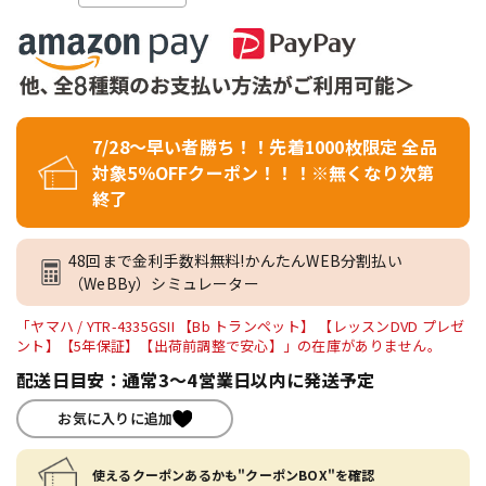
7/28～早い者勝ち！！先着1000枚限定 全品
対象5％OFFクーポン！！！※無くなり次第
終了
48回まで金利手数料無料!かんたんWEB分割払い
（WeBBy）シミュレーター
「ヤマハ / YTR-4335GSII 【Bb トランペット】 【レッスンDVD プレゼ
ント】【5年保証】【出荷前調整で安心】」の在庫がありません。
配送日目安：通常3～4営業日以内に発送予定
お気に入りに追加
使えるクーポンあるかも"クーポンBOX"を確認