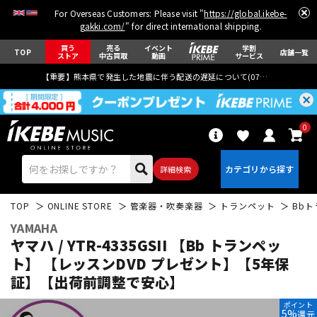
For Overseas Customers: Please visit "
https://global.ikebe-
gakki.com/
" for direct international shipping.
買う
売る
イベント
学割
TOP
店舗一覧
ストア
中古買取
動画
サービス
【重要】熊本県で発生した地震に伴う配送の遅延について(
07月29日
更新)
0
詳細検索
TOP
ONLINE STORE
管楽器・吹奏楽器
トランペット
Bb
YAMAHA
ヤマハ / YTR-4335GSII 【Bb トランペッ
ト】 【レッスンDVD プレゼント】【5年保
証】【出荷前調整で安心】
エレキギター
アコギ/エレアコ
ポイント
5%
還元