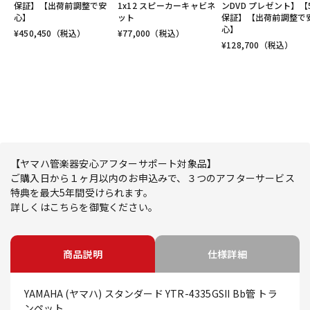
保証】【出荷前調整で安
1x12 スピーカーキャビネ
ンDVD プレゼント】【
心】
ット
保証】【出荷前調整で
心】
¥
450,450
（税込）
¥
77,000
（税込）
¥
128,700
（税込）
【ヤマハ管楽器安心アフターサポート対象品】
ご購入日から１ヶ月以内のお申込みで、３つのアフターサービス
特典を最大5年間受けられます。
詳しくはこちらを御覧ください。
商品説明
仕様詳細
YAMAHA (ヤマハ) スタンダード YTR-4335GSII Bb管 トラ
ンペット