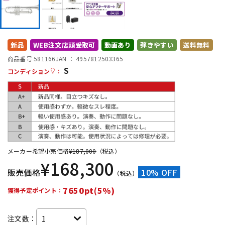
DTM オンライン納品
レコーディング機器
配信/ライブ機器
楽器アクセサリ
新品
WEB注文店頭受取可
動画あり
弾きやすい
送料無料
商品番号 581166
JAN ：
4957812503365
S
コンディション
：
中古
ヴィンテージ
メーカー希望小売価格
¥
187,000
（税込）
¥
168,300
販売価格
10% OFF
（税込）
7650pt(5%)
獲得予定ポイント：
注文数：