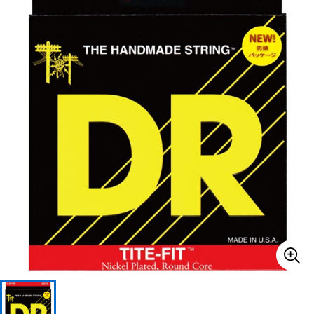
ベース
ウクレレ
ドラム
パーカッション
キーボード
電子ピアノ
管楽器
その他楽器
アンプ
エフェクター
DJ機器
DTM