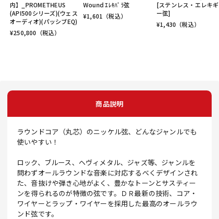
内】_PROMETHEUS
Wound ｴﾚｷﾊﾞﾗ弦
[ステンレス・エレキ
(API500シリーズ)(ウェス
ー弦]
¥
1,601
（税込）
オーディオ)(パッシブEQ)
¥
1,430
（税込）
¥
250,800
（税込）
商品説明
ラウンドコア（丸芯）のニッケル弦、どんなジャンルでも
使いやすい！
ロック、ブルース、ヘヴィメタル、ジャズ等、ジャンルを
問わずオールラウンドな音楽に対応するべくデザインされ
た、音抜けや弾き心地がよく、豊かなトーンとサスティー
ンを得られるのが特徴の弦です。ＤＲ最新の技術、コア・
ワイヤーとラップ・ワイヤーを採用した最高のオールラウ
ンド弦です。