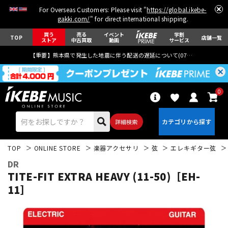
For Overseas Customers: Please visit "
https://global.ikebe-
gakki.com/
" for direct international shipping.
買う
売る
イベント
学割
TOP
店舗一覧
ストア
中古買取
動画
サービス
【重要】熊本県で発生した地震に伴う配送の遅延について(
07月29日
更新)
0
詳細検索
TOP
ONLINE STORE
楽器アクセサリ
弦
エレキギター弦
DR
TITE-FIT EXTRA HEAVY (11-50)［EH-
11］
エレキギター
アコギ/エレアコ