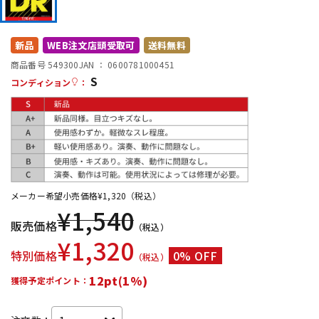
DTM オンライン納品
レコーディング機器
新品
WEB注文店頭受取可
送料無料
配信/ライブ機器
楽器アクセサリ
商品番号 549300
JAN ：
0600781000451
S
コンディション
：
中古
ヴィンテージ
メーカー希望小売価格
¥
1,320
（税込）
¥
1,540
販売価格
（税込）
¥
1,320
特別価格
0% OFF
（税込）
12pt(1%)
獲得予定ポイント：