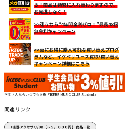
ら！商品は頻繁に入れ替わりますので、
お見逃しなく！
>>迷うなら“4年間金利ゼロ！”最長48回
無金利キャンペーン
>>更にお得に購入可能な買い替えプログ
ラムなど、イケベリユース買取/買い替え
キャンペーン詳細はこちら
学生さんならいつでもお得『IKEBE MUSIC CLUB Student』
関連リンク
楽器アクセサリ/DR【～５，０００円】 商品一覧