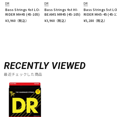
DR
DR
DR
Bass Strings 4st LO-
Bass Strings 4st HI-
Bass Strings 5st LO
RIDER MH45 (45-105)
BEAMS MR45 (45-105)
RIDER MH5-45 (45-1
¥
3,960
（税込）
¥
3,960
（税込）
¥
5,280
（税込）
RECENTLY VIEWED
最近チェックした商品