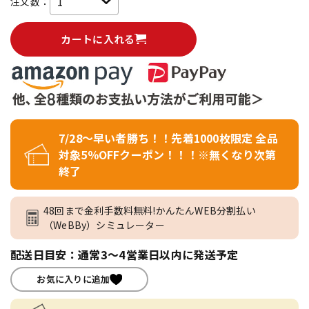
注文数：
カートに入れる
7/28～早い者勝ち！！先着1000枚限定 全品
対象5％OFFクーポン！！！※無くなり次第
終了
48回まで金利手数料無料!かんたんWEB分割払い
（WeBBy）シミュレーター
配送日目安：通常3～4営業日以内に発送予定
お気に入りに追加