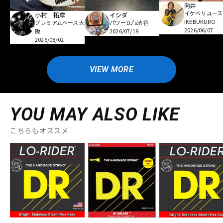
向井
イケベリユース
小村 拓摩
イシダ
IKEBUKURO
プレミアムベース大
パワーDJ's渋谷
2026/06/07
阪
2026/07/19
2026/08/02
VIEW MORE
YOU MAY ALSO LIKE
こちらもオススメ