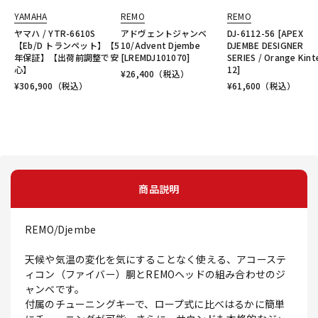
YAMAHA
REMO
REMO
ヤマハ / YTR-6610S
アドヴェントジャンベ
DJ-6112-56 [APEX
【Eb/D トランペット】【5
10/Advent Djembe
DJEMBE DESIGNER
年保証】【出荷前調整で安
[LREMDJ101070]
SERIES / Orange Kint
心】
12]
¥
26,400
（税込）
¥
306,900
（税込）
¥
61,600
（税込）
商品説明
REMO/Djembe
天候や気温の変化を気にすることなく使える、アコーステ
ィコン（ファイバー）胴とREMOヘッドの組み合わせのジ
ャンベです。
付属のチューニングキーで、ロープ式に比べはるかに簡単