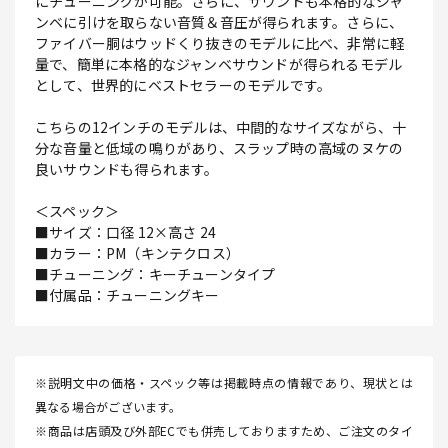
にチューニングが可能。さらに、サウンドも本格的なジャ
ンベに引けを取らない音質＆音圧が得られます。さらに、
ファイバー胴はウッドくり抜きのモデルに比べ、非常に軽
量で、簡単に本格的なジャンベサウンドが得られるモデル
として、世界的にベストセラーのモデルです。
こちらの12インチのモデルは、中間的なサイズながら、十
分な音量と低域の鳴りがあり、スラップ時の高域のヌケの
良いサウンドも得られます。
＜スペック＞
■サイズ：口径 12×高さ 24
■カラー：PM（キンテクロス）
■チューニング：キーチューンタイプ
■付属品：チューニングキー
※説明文中の価格・スペック等は掲載時点の情報であり、現状とは
異なる場合がございます。
※商品は店頭及び外部ECでも併売しておりますため、ご注文のタイ