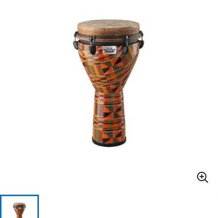
ベース
ウクレレ
ドラム
パーカッション
キーボード
電子ピアノ
管楽器
その他楽器
アンプ
エフェクター
DJ機器
DTM