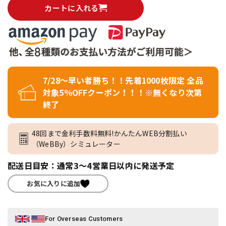
カートに入れる
7/28～早い者勝ち！！先着1000枚限定 全品
対象5％OFFクーポン！！！※無くなり次第
終了
48回まで金利手数料無料!かんたんWEB分割払い
（WeBBy）シミュレーター
配送日目安：通常3～4営業日以内に発送予定
お気に入りに追加
For Overseas Customers