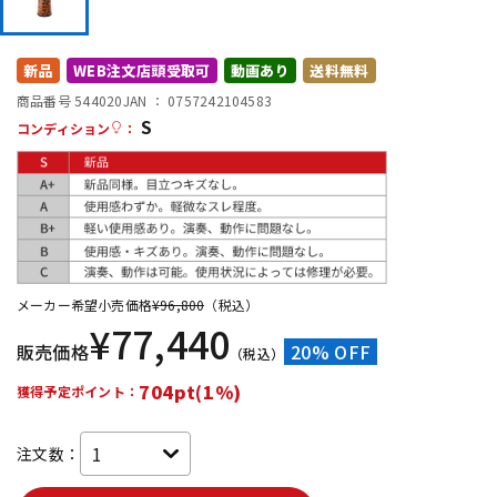
DTM オンライン納品
レコーディング機器
新品
WEB注文店頭受取可
動画あり
送料無料
配信/ライブ機器
楽器アクセサリ
商品番号 544020
JAN ：
0757242104583
S
コンディション
：
中古
ヴィンテージ
メーカー希望小売価格
¥
96,800
（税込）
¥
77,440
販売価格
20% OFF
（税込）
704pt(1%)
獲得予定ポイント：
注文数：