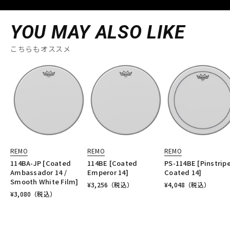
YOU MAY ALSO LIKE
こちらもオススメ
REMO
REMO
REMO
114BA-JP [Coated
114BE [Coated
PS-114BE [Pinstrip
Ambassador 14 /
Emperor 14]
Coated 14]
Smooth White Film]
¥
3,256
（税込）
¥
4,048
（税込）
¥
3,080
（税込）