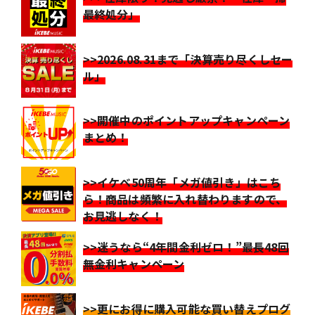
最終処分」
>>2026.08.31まで「決算売り尽くしセー
ル」
>>開催中のポイントアップキャンペーン
まとめ！
>>イケベ50周年「メガ値引き」はこち
ら！商品は頻繁に入れ替わりますので、
お見逃しなく！
>>迷うなら“4年間金利ゼロ！”最長48回
無金利キャンペーン
>>更にお得に購入可能な買い替えプログ