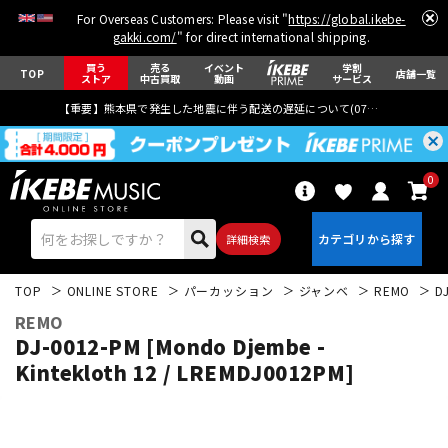
For Overseas Customers: Please visit "
https://global.ikebe-
gakki.com/
" for direct international shipping.
買う
売る
イベント
学割
TOP
店舗一覧
ストア
中古買取
動画
サービス
【重要】熊本県で発生した地震に伴う配送の遅延について(
07月29日
更新)
0
詳細検索
TOP
ONLINE STORE
パーカッション
ジャンベ
REMO
D
REMO
DJ-0012-PM [Mondo Djembe -
Kintekloth 12 / LREMDJ0012PM]
エレキギター
アコギ/エレアコ