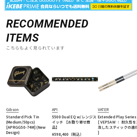
RECOMMENDED
ITEMS
こちらもよく見られています
Gibson
API
VATER
Standard Pick Tin
5500 Dual EQ w/レンジス
Extended Play Series
(Medium/50pcs)
イッチ 【お取り寄せ商
[ VEP5AW ： 耐久性
[APRGG50-74M] (New
品】
及したスティックの進
Design)
]
¥
598,400
（税込）