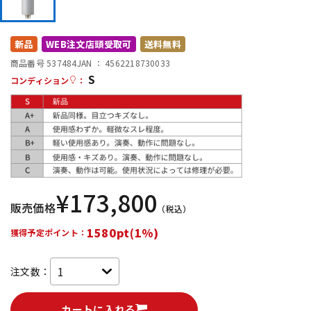
DTM オンライン納品
レコーディング機器
新品
WEB注文店頭受取可
送料無料
配信/ライブ機器
楽器アクセサリ
商品番号 537484
JAN ：
4562218730033
S
コンディション
：
中古
ヴィンテージ
¥
173,800
販売価格
（税込）
1580pt(1%)
獲得予定ポイント：
注文数：
カートに入れる