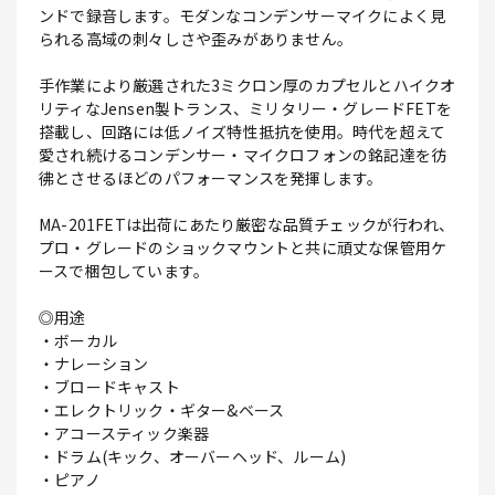
ンドで録音します。モダンなコンデンサーマイクによく見
られる高域の刺々しさや歪みがありません。
手作業により厳選された3ミクロン厚のカプセルとハイクオ
リティなJensen製トランス、ミリタリー・グレードFETを
搭載し、回路には低ノイズ特性抵抗を使用。時代を超えて
愛され続けるコンデンサー・マイクロフォンの銘記達を彷
彿とさせるほどのパフォーマンスを発揮します。
MA-201FETは出荷にあたり厳密な品質チェックが行われ、
プロ・グレードのショックマウントと共に頑丈な保管用ケ
ースで梱包しています。
◎用途
・ボーカル
・ナレーション
・ブロードキャスト
・エレクトリック・ギター&ベース
・アコースティック楽器
・ドラム(キック、オーバーヘッド、ルーム)
・ピアノ