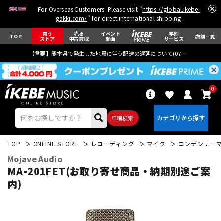
For Overseas Customers: Please visit "
https://global.ikebe-
gakki.com/
" for direct international shipping.
買う
売る
イベント
学割
TOP
店舗一覧
ストア
中古買取
動画
サービス
【重要】熊本県で発生した地震に伴う配送の遅延について(
07月29日
更新)
0
詳細検索
TOP
ONLINE STORE
レコーディング
マイク
コンデンサー
Mojave Audio
MA-201FET(お取り寄せ商品・納期別途ご案
内)
エレキギター
アコギ/エレアコ