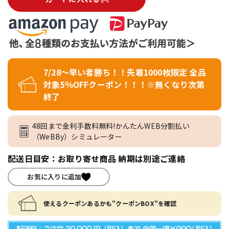
7/28～早い者勝ち！！先着1000枚限定 全品
対象5％OFFクーポン！！！※無くなり次第
終了
48回まで金利手数料無料!かんたんWEB分割払い
（WeBBy）シミュレーター
配送日目安：お取り寄せ商品 納期は別途ご連絡
お気に入りに追加
使えるクーポンあるかも"クーポンBOX"を確認