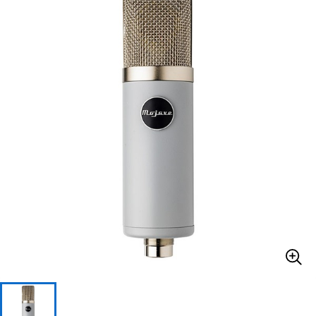
ベース
ウクレレ
ドラム
パーカッション
キーボード
電子ピアノ
管楽器
その他楽器
アンプ
エフェクター
DJ機器
DTM