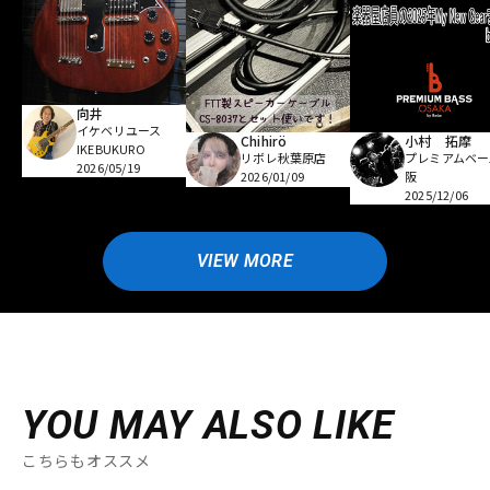
向井
イケベリユース
Chihirö
小村 拓摩
IKEBUKURO
リボレ秋葉原店
プレミアムベー
2026/05/19
2026/01/09
阪
2025/12/06
VIEW MORE
YOU MAY ALSO LIKE
こちらもオススメ