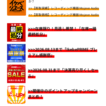
か？
>>【買取実績】レコーディング機器 Mojave Audio
>>【買取価格】レコーディング機器 Mojave Audio
>>>在庫限り！見逃し厳禁！「在庫一掃
最終処分」
>>>2026.08.13まで「IkebePRIME プレ
ミアム感謝祭」
>>2026.08.31まで「決算売り尽くしセー
ル」
>>開催中のポイントアップキャンペーン
まとめ！