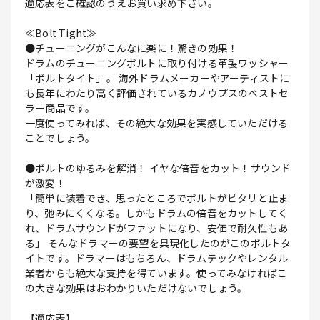
適応表をご確認のうえお買い求め下さい。
≪Bolt Tight≫
●チューニングがこんなに楽に！驚きの効果！
ドラムのチューニングボルトに取り付ける革製ワッシャー
「ボルトタイト」。 海外ドラムメーカーやアーティストに
も長年にわたり高く評価されているカノウプスのベストセ
ラー商品です。
一度使ってみれば、その絶大な効果を実感していただける
ことでしょう。
●ボルトのゆるみを解消！ イヤな倍音をカット！サウンド
が激変！
「簡単に装着でき、思ったところでボルトがピタリと止ま
り、弛みにくくなる。しかもドラムの倍音をカットしてく
れ、ドラムサウンドがファットになり、安価で耐久性もあ
る」 そんなドラマーの要望を具現化したのがこのボルトタ
イトです。ドラマーはもちろん、ドラムテックやレンタル
業者からも絶大な支持を得ています。使ってみなければこ
の大きな効果はおわかりいただけないでしょう。
【適応表】