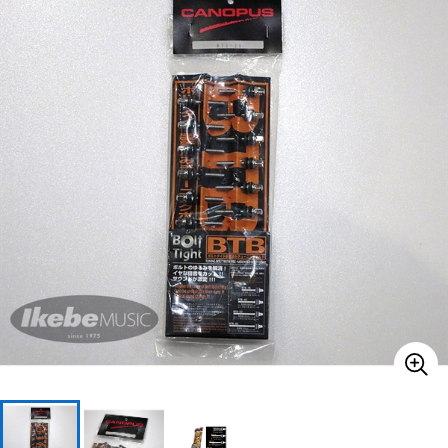
ベース
ウクレレ
ドラム
パーカッション
キーボード
電子ピアノ
管楽器
その他楽器
アンプ
エフェクター
DJ機器
DTM