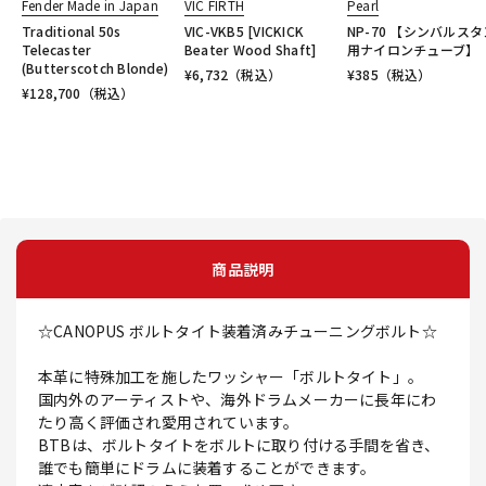
Fender Made in Japan
VIC FIRTH
Pearl
Traditional 50s
VIC-VKB5 [VICKICK
NP-70 【シンバルス
Telecaster
Beater Wood Shaft]
用ナイロンチューブ】
(Butterscotch Blonde)
¥
6,732
（税込）
¥
385
（税込）
¥
128,700
（税込）
商品説明
☆CANOPUS ボルトタイト装着済みチューニングボルト☆
本革に特殊加工を施したワッシャー「ボルトタイト」。
国内外のアーティストや、海外ドラムメーカーに長年にわ
たり高く評価され愛用されています。
BTBは、ボルトタイトをボルトに取り付ける手間を省き、
誰でも簡単にドラムに装着することができます。