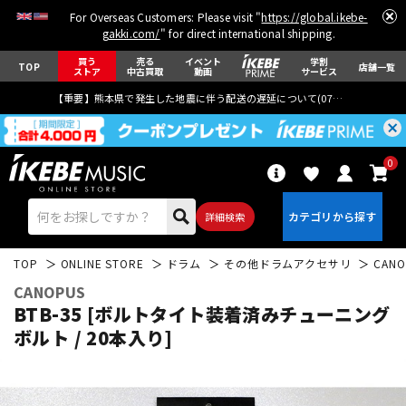
For Overseas Customers: Please visit "
https://global.ikebe-
gakki.com/
" for direct international shipping.
買う
売る
イベント
学割
TOP
店舗一覧
ストア
中古買取
動画
サービス
【重要】熊本県で発生した地震に伴う配送の遅延について(
07月29日
更新)
0
詳細検索
TOP
ONLINE STORE
ドラム
その他ドラムアクセサリ
CANO
CANOPUS
BTB-35 [ボルトタイト装着済みチューニング
ボルト / 20本入り]
エレキギター
アコギ/エレアコ