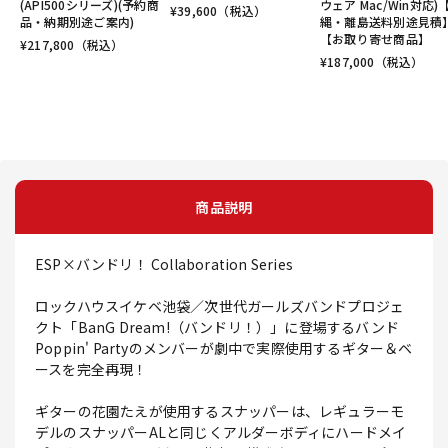
(API500シリーズ)(予約商
ウェア Mac/Win対応)
¥
39,600
（税込）
品・納期別途ご案内)
縄・離島送料別途見積
【お取り寄せ商品】
¥
217,800
（税込）
¥
187,000
（税込）
商品説明
ESP×バンドリ！ Collaboration Series
ロックハウスイケベ池袋／次世代ガールズバンドプロジェ
クト「BanG Dream!（バンドリ！）」に登場するバンド
Poppin' Partyのメンバーが劇中で実際使用するギター＆ベ
ースを完全再現！
ギターの花園たえが使用するスナッパーは、レギュラーモ
デルのスナッパーALと同じくアルダーボディにハードメイ