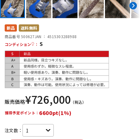
DTM オンライン納品
レコーディング機器
配信/ライブ機器
楽器アクセサリ
新品
送料無料
商品番号 500627
JAN ：
4515303288988
S
コンディション
：
中古
ヴィンテージ
¥
726,000
販売価格
（税込）
6600pt(1%)
獲得予定ポイント：
注文数：