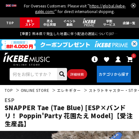
For Overseas Customers: Please visit "
https://global.ikebe-
gakki.com/
" for direct international shipping.
買う
売る
イベント
学割
TOP
店舗一覧
ストア
中古買取
動画
サービス
【重要】熊本県で発生した地震に伴う配送の遅延について(
07月29日
更新)
0
詳細検索
TOP
ONLINE STORE
エレキギター
ストラトキャスター・STタ
ESP
SNAPPER Tae (Tae Blue) [ESP×バンド
リ！ Poppin'Party 花園たえ Model]【受注
生産品】
エレキギター
アコギ/エレアコ