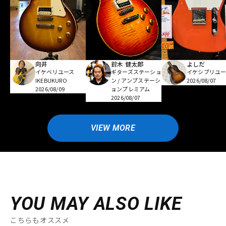
向井
鈴木 健太郎
よしだ
イケベリユース
ギターズステーショ
イケシブリユー
IKEBUKURO
ン / アンプステーシ
2026/08/07
2026/08/09
ョンプレミアム
2026/08/07
VIEW MORE
YOU MAY ALSO LIKE
こちらもオススメ