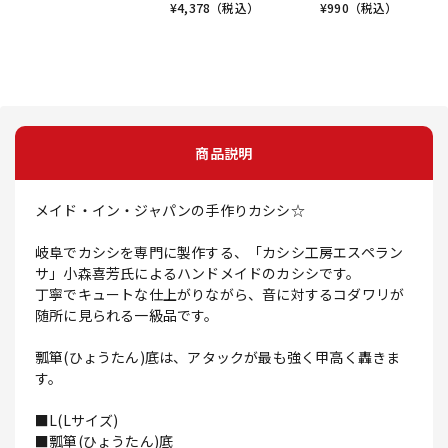
¥
4,378
（税込）
¥
990
（税込）
商品説明
メイド・イン・ジャパンの手作りカシシ☆
岐阜でカシシを専門に製作する、「カシシ工房エスペラン
サ」小森喜芳氏によるハンドメイドのカシシです。
丁寧でキュートな仕上がりながら、音に対するコダワリが
随所に見られる一級品です。
瓢箪(ひょうたん)底は、アタックが最も強く甲高く轟きま
す。
■L(Lサイズ)
■瓢箪(ひょうたん)底