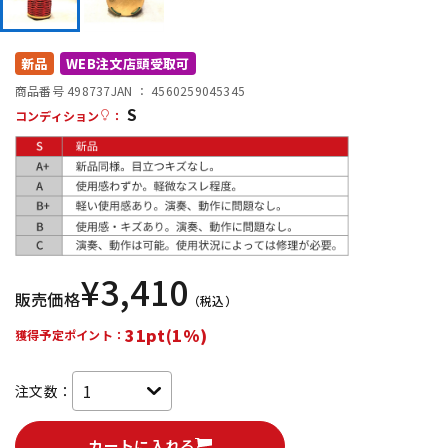
DTM オンライン納品
レコーディング機器
新品
WEB注文店頭受取可
配信/ライブ機器
楽器アクセサリ
商品番号 498737
JAN ：
4560259045345
S
コンディション
：
中古
ヴィンテージ
¥
3,410
販売価格
（税込）
31pt(1%)
獲得予定ポイント：
注文数：
カートに入れる