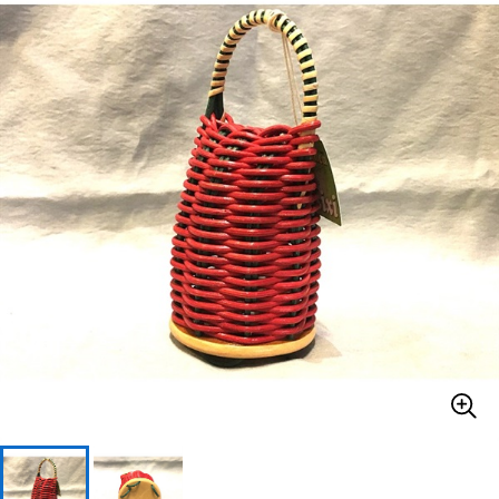
ベース
ウクレレ
ドラム
パーカッション
キーボード
電子ピアノ
管楽器
その他楽器
アンプ
エフェクター
DJ機器
DTM