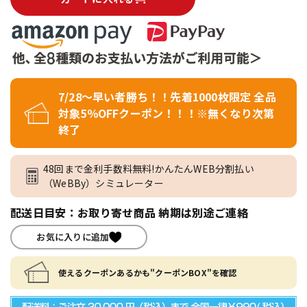
7/28～早い者勝ち！！先着1000枚限定 全品
対象5％OFFクーポン！！！※無くなり次第
終了
48回まで金利手数料無料!かんたんWEB分割払い
（WeBBy）シミュレーター
配送日目安：お取り寄せ商品 納期は別途ご連絡
お気に入りに追加
使えるクーポンあるかも"クーポンBOX"を確認