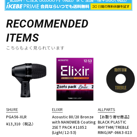
RECOMMENDED
ITEMS
こちらもよく見られています
SHURE
ELIXIR
ALLPARTS
PGA56-XLR
Acoustic 80/20 Bronze
【お取り寄せ商品】
with NANOWEB Coating
BLACK PLASTIC
¥
13,310
（税込）
2SET PACK #11052
RHYTHM/TREBLE
(Light/12-53)
RING/AP-0663-023