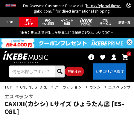
For Overseas Customers: Please visit "
https://global.ikebe-
gakki.com/
" for direct international shipping.
買う
売る
イベント
学割
TOP
店舗一覧
ストア
中古買取
動画
サービス
【重要】熊本県で発生した地震に伴う配送の遅延について(
07月29日
更新)
0
詳細検索
TOP
ONLINE STORE
パーカッション
カシシ
エスペランサ
エスペランサ
CAXIXI(カシシ) Lサイズ ひょうたん底 [ES-
CGL]
エレキギター
アコギ/エレアコ