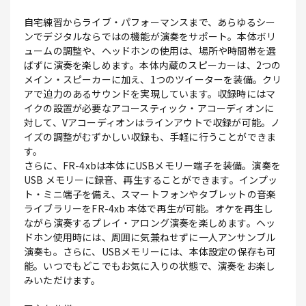
自宅練習からライブ・パフォーマンスまで、あらゆるシー
ンでデジタルならではの機能が演奏をサポート。本体ボリ
ュームの調整や、ヘッドホンの使用は、場所や時間帯を選
ばずに演奏を楽しめます。本体内蔵のスピーカーは、2つの
メイン・スピーカーに加え、1つのツイーターを装備。クリ
アで迫力のあるサウンドを実現しています。収録時にはマ
イクの設置が必要なアコースティック・アコーディオンに
対して、Vアコーディオンはラインアウトで収録が可能。ノ
イズの調整がむずかしい収録も、手軽に行うことができま
す。
さらに、FR-4xbは本体にUSBメモリー端子を装備。演奏を
USB メモリーに録音、再生することができます。インプッ
ト・ミニ端子を備え、スマートフォンやタブレットの音楽
ライブラリーをFR-4xb 本体で再生が可能。オケを再生し
ながら演奏するプレイ・アロング演奏を楽しめます。ヘッ
ドホン使用時には、周囲に気兼ねせずに一人アンサンブル
演奏も。さらに、USBメモリーには、本体設定の保存も可
能。いつでもどこでもお気に入りの状態で、演奏をお楽し
みいただけます。