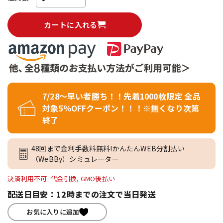
カートに入れる
7/28～早い者勝ち！！先着1000枚限定 全品
対象5％OFFクーポン！！！※無くなり次第
終了
48回まで金利手数料無料!かんたんWEB分割払い
（WeBBy）シミュレーター
決済利用不可: 代金引換, GMO後払い
配送日目安：12時までの注文で当日発送
お気に入りに追加