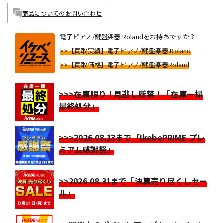
商品についてのお問い合わせ
電子ピアノ/鍵盤楽器 Rolandをお持ちですか？
>>【買取実績】電子ピアノ/鍵盤楽器 Roland
>>【買取価格】電子ピアノ/鍵盤楽器Roland
>>>在庫限り！見逃し厳禁！「在庫一掃
最終処分」
>>>2026.08.13まで「IkebePRIME プレ
ミアム感謝祭」
>>2026.08.31まで「決算売り尽くしセー
ル」