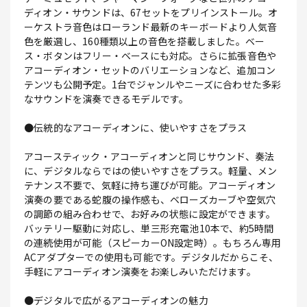
ディオン・サウンドは、67セットをプリインストール。オ
ーケストラ音色はローランド最新のキーボードより人気音
色を厳選し、160種類以上の音色を搭載しました。ベー
ス・ボタンはフリー・ベースにも対応。さらに拡張音色や
アコーディオン・セットのバリエーションなど、追加コン
テンツも公開予定。1台でジャンルやニーズに合わせた多彩
なサウンドを演奏できるモデルです。
●伝統的なアコーディオンに、使いやすさをプラス
アコースティック・アコーディオンと同じサウンド、奏法
に、デジタルならではの使いやすさをプラス。軽量、メン
テナンス不要で、気軽に持ち運びが可能。アコーディオン
演奏の要である蛇腹の操作感も、ベローズカーブや空気穴
の調節の組み合わせで、お好みの状態に設定ができます。
バッテリー駆動に対応し、単三形充電池10本で、約5時間
の連続使用が可能（スピーカーON設定時）。もちろん専用
ACアダプターでの使用も可能です。デジタルだからこそ、
手軽にアコーディオン演奏をお楽しみいただけます。
●デジタルで広がるアコーディオンの魅力