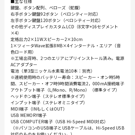
■主な仕様
鍵盤、ボタン配列、ベローズ（蛇腹）
右手ボタン鍵盤92ボタン（ベロシティー対応）
左手ボタン鍵盤120ボタン（ベロシティー対応）
その他ディスプレイカスタムLCD（8文字+16セグメント
×4）
定格出力2×11Wスピーカー2×10cm
1×ツィータWave拡張8MB×4インターナル・エリア（音
色ロード用）
※工場出荷時、2つのエリアにプリインストール済み。電源
ACアダプター
電池（単3型ニッケル水素電池10本：別売）
※連続使用時のバッテリー寿命：スピーカー・オン時5時
間、スピーカー・オフ時9時間消費電流2，000mA接続端子
アウトプット端子（L/Mono、R/Mono）（標準タイプ）
ヘッドホン端子（ステレオ標準タイプ）
インプット端子（ステレオミニタイプ）
MIDI端子（INもしくはOUT）
USB MEMORY端子
USB COMPUTER端子（USB Hi-Speed MIDI対応）
（※パソコンのUSB端子とUSBケーブルは、Hi-Speed USB
対応のものをお使いください。）