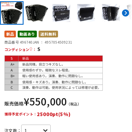
DTM オンライン納品
レコーディング機器
配信/ライブ機器
楽器アクセサリ
新品
動画あり
送料無料
商品番号 496740
JAN ：
4957054509231
中古
ヴィンテージ
S
コンディション
：
¥
550,000
販売価格
（税込）
25000pt(5%)
獲得予定ポイント：
注文数：