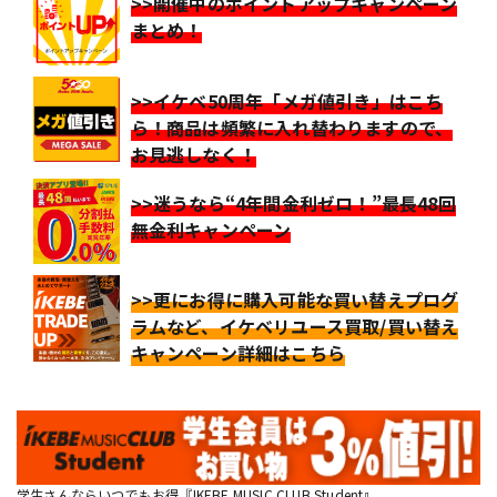
>>開催中のポイントアップキャンペーン
まとめ！
>>イケベ50周年「メガ値引き」はこち
ら！商品は頻繁に入れ替わりますので、
お見逃しなく！
>>迷うなら“4年間金利ゼロ！”最長48回
無金利キャンペーン
>>更にお得に購入可能な買い替えプログ
ラムなど、イケベリユース買取/買い替え
キャンペーン詳細はこちら
学生さんならいつでもお得『IKEBE MUSIC CLUB Student』