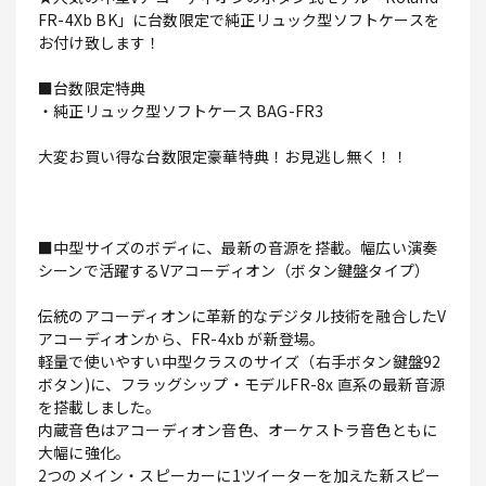
FR-4Xb BK」に台数限定で純正リュック型ソフトケースを
お付け致します！
■台数限定特典
・純正リュック型ソフトケース BAG-FR3
大変お買い得な台数限定豪華特典！お見逃し無く！！
■中型サイズのボディに、最新の音源を搭載。幅広い演奏
シーンで活躍するVアコーディオン（ボタン鍵盤タイプ）
伝統のアコーディオンに革新的なデジタル技術を融合したV
アコーディオンから、FR-4xb が新登場。
軽量で使いやすい中型クラスのサイズ（右手ボタン鍵盤92
ボタン)に、フラッグシップ・モデルFR-8x 直系の最新音源
を搭載しました。
内蔵音色はアコーディオン音色、オーケストラ音色ともに
大幅に強化。
2つのメイン・スピーカーに1ツイーターを加えた新スピー