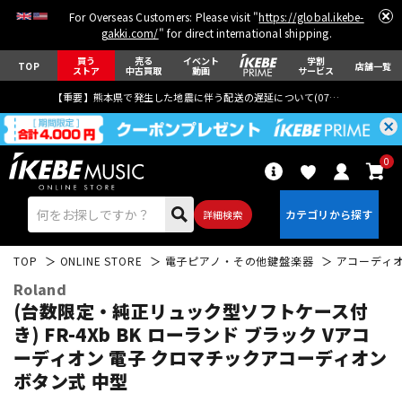
For Overseas Customers: Please visit "
https://global.ikebe-
gakki.com/
" for direct international shipping.
買う
売る
イベント
学割
TOP
店舗一覧
ストア
中古買取
動画
サービス
【重要】熊本県で発生した地震に伴う配送の遅延について(
07月29日
更新)
0
詳細検索
TOP
ONLINE STORE
電子ピアノ・その他鍵盤楽器
アコーディ
Roland
(台数限定・純正リュック型ソフトケース付
き) FR-4Xb BK ローランド ブラック Vアコ
ーディオン 電子 クロマチックアコーディオン
エレキギター
アコギ/エレアコ
ボタン式 中型