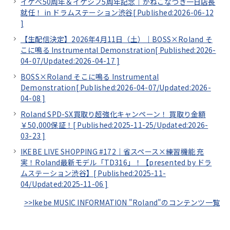
イケベ50周年＆イケシブ5周年記念｜かねこなつき一日店長
就任！ in ドラムステーション渋谷[
Published:2026-06-12
]
【生配信決定】2026年4月11日（土）｜BOSS×Roland そ
こに鳴る Instrumental Demonstration[
Published:2026-
04-07/
Updated:2026-04-17
]
BOSS×Roland そこに鳴る Instrumental
Demonstration[
Published:2026-04-07/
Updated:2026-
04-08
]
Roland SPD-SX買取り超強化キャンペーン！ 買取り金額
￥50,000保証！[
Published:2025-11-25/
Updated:2026-
03-23
]
IKEBE LIVE SHOPPING #172｜省スペース×練習機能 充
実！Roland最新モデル「TD316」！【presented by ドラ
ムステーション渋谷】[
Published:2025-11-
04/
Updated:2025-11-06
]
>>Ikebe MUSIC INFORMATION "Roland"のコンテンツ一覧