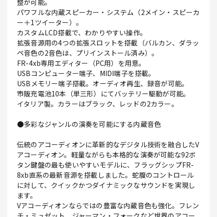
整が可能。
パワフルな内蔵スピーカー・システム（2メイン・スピーカ
ー＋1ツイーター）。
カスタムLCD搭載で、わかりやすい操作。
拡張音源用の4つの拡張スロットを搭載（バルカン、ダラッ
ペ音色の2音色は、プリインストール済み）。
FR-4xb専用エディター（PC用）を用意。
USBコンピューター端子、MIDI端子を搭載。
USBメモリー端子搭載。オーディオ再生、録音が可能。
市販充電池10本（単三形）にてバッテリー駆動が可能。
イタリア製。カラーはブラック、レッドの2カラー。
●多彩なジャンルの演奏を可能にする内蔵音色
伝統のアコーディオンに革新的なデジタル技術を融合したV
アコーディオン。軽量ながらも本格的な演奏が可能な92ボ
タン鍵盤の最も使いやすいモデルに、フラッグシップFR-
8xb直系の最新音源を搭載しました。蛇腹のコントロール
に対して、クイックかつダイナミックなサウンドを実現し
ます。
Vアコーディオンならではの豊富な内蔵音色も強化。フレン
チ・ミュゼット、ジャーマン・フォークなど世界のアコー