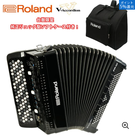
ポイント
5%
還元
ベース
ウクレレ
ドラム
パーカッション
キーボード
電子ピアノ
管楽器
その他楽器
アンプ
エフェクター
DJ機器
DTM