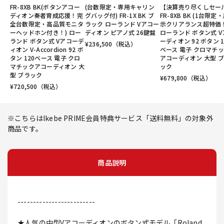
FR-8XB BK(ボタンアコー
(台数限定・専用キャリン
【決算売り尽くしセー
ディオン奏者育成応援！完
グバッグ付) FR-1X BK ブ
FR-8XB BK (1台限定
全台数限定・高品質モニタ
ラック ローランド Vアコー
示クリアランス超特価！
ーヘッドホン付き！) ロー
ディオン ピアノ式 26鍵盤
ローランド ボタン式 V
ランド ボタン式 Vアコーデ
ーディオン 92 ボタン 1
¥
236,500
（税込）
ィオン V-Accordion 92 ボ
ベース 電子 クロマチ
タン 120ベース 電子 クロ
アコーディオン 大型 
マチックアコーディオン 大
ック
型 ブラック
¥
679,800
（税込）
¥
720,500
（税込）
※こちらはIkebe PRIME会員特典サービス「送料無料」の対象外
商品です。
商品説明
-------------------------
★人気の中型Vアコーディオンのボタン式モデル「Roland