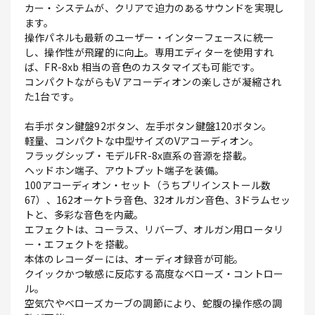
カー・システムが、クリアで迫力のあるサウンドを実現し
ます。
操作パネルも最新のユーザー・インターフェースに統一
し、操作性が飛躍的に向上。専用エディターを使用すれ
ば、FR-8xb 相当の音色のカスタマイズも可能です。
コンパクトながらもV アコーディオンの楽しさが凝縮され
た1台です。
右手ボタン鍵盤92ボタン、左手ボタン鍵盤120ボタン。
軽量、コンパクトな中型サイズのVアコーディオン。
フラッグシップ・モデルFR-8x直系の音源を搭載。
ヘッドホン端子、アウトプット端子を装備。
100アコーディオン・セット（うちプリインストール数
67）、162オーケトラ音色、32オルガン音色、3ドラムセッ
トと、多彩な音色を内蔵。
エフェクトは、コーラス、リバーブ、オルガン用ロータリ
ー・エフェクトを搭載。
本体のレコーダーには、オーディオ録音が可能。
クイックかつ敏感に反応する高度なベローズ・コントロー
ル。
空気穴やベローズカーブの調節により、蛇腹の操作感の調