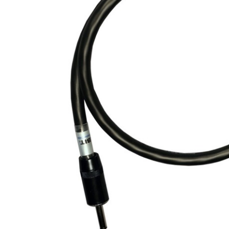
DJ機器
DTM
中古
ヴィンテー