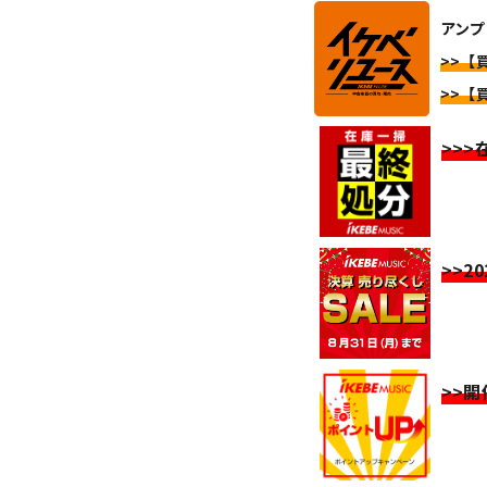
アンプ
>>【
>>【
>>
>>2
>>