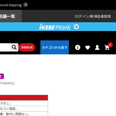
ational shipping.
店舗一覧
ログイン
新規会員登録
0
詳細検索
パーカッショ
ドラム
ン
可
79400682
アンプ
エフェクター