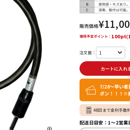
DTM オンラ
レコーディン
イン納品
グ機器
¥
11,0
販売価格
ジ
100pt(
獲得予定ポイント：
注文数：
カートに入れ
7/28～早い
ポン！！！※
48回まで金利手数
配送日目安：1～2営業