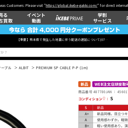
eas Customers: Please visit "
https://global.ikebe-gakki.com/
" for direct intern
売る
イベント
学割
古買取
動画
サービス
【重要】熊本県で発生した地震に伴う配送の遅延について(
07月29日
更新)
ケーブル
ALBIT
PREMIUM SP CABLE P-P (1m)
ベース
ウクレレ
新品
WEB注文店頭受取
商品番号 487780
JAN ：
45601
S
コンディション
：
管楽器
その他楽器