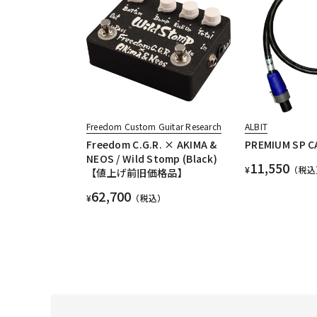
Freedom Custom Guitar Research
ALBIT
Freedom C.G.R. × AKIMA &
PREMIUM SP CA
NEOS / Wild Stomp (Black)
11,550
¥
（税込
【値上げ前旧価格品】
62,700
¥
（税込）