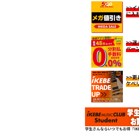
>>
に入
>>
ペー
>>
ケベ
学生さんならいつでもお得『IKEBE 