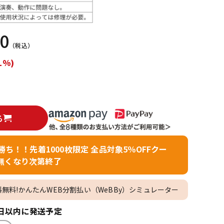
配信/ライブ
楽器アクセサ
機器
リ
00
（税込）
1%)
る
者勝ち！！先着1000枚限定 全品対象5％OFFクー
無くなり次第終了
料無料!かんたんWEB分割払い（WeBBy）シミュレーター
日以内に発送予定