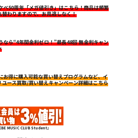
イケベ50周年「メガ値引き」はこちら！商品は頻繁
れ替わりますので、お見逃しなく！
迷うなら“4年間金利ゼロ！”最長48回 無金利キャン
ン
更にお得に購入可能な買い替えプログラムなど、イ
リユース買取/買い替えキャンペーン詳細はこちら
MUSIC CLUB Student』