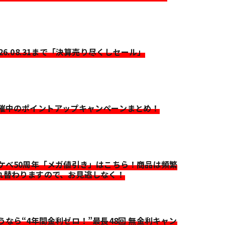
026.08.31まで「決算売り尽くしセール」
開催中のポイントアップキャンペーンまとめ！
イケベ50周年「メガ値引き」はこちら！商品は頻繁
れ替わりますので、お見逃しなく！
迷うなら“4年間金利ゼロ！”最長48回 無金利キャン