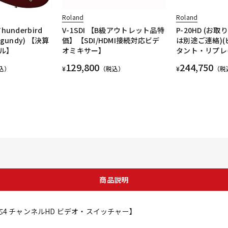
Roland
Roland
Thunderbird
V-1SDI 【B級アウトレット品特
P-20HD (お取
urgundy) 【決算
価】【SDI/HDMI接続対応ビデ
は別途ご連絡)
ル】
オミキサー】
タント・リプレ
129,800
244,750
込）
¥
（税込）
¥
（税
商品説明
 対応4 チャンネルHD ビデオ・スイッチャー】