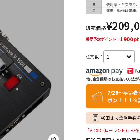
DTM オンラ
レコーディン
イン納品
グ機器
¥
209,
販売価格
ジ
1900pt
獲得予定ポイント：
注文数：
7/28～早い
ポン！！！※
48回まで金利手数
「V-1SDI (ローランド)」
配送日目安：お取り寄せ