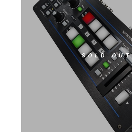
DJ機器
DTM
中古
ヴィンテー
SOLD OUT