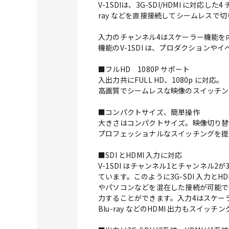
V-1SDIは、3G-SDI/HDMI に対応
ray などを直接接続してシームレスで
入力のチャンネル4はスケーラー機能を
機能のV-1SDI は、プロダクション
■フルHD 1080P サポート
入出力共にFULL HD、1080p に対応。
高画質でシームレスな映像のスイッチン
■コンパクトサイズ、簡単操作
大きさはコンパクトサイズ。映像切り替
プロフェッショナルなスイッチングを提
■SDI とHDMI 入力に対応
V-1SDI はチャンネル1とチャンネル2が
ています。このように3G-SDI 入力と
やパソコンなどを混在した接続が可能です。チ
力することができます。入力4はスケーラ
Blu-ray などのHDMI 出力もスイッ