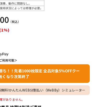
配信/ライブ
楽器アクセサ
機器
リ
000
（税込）
(1%)
者勝ち！！先着1000枚限定 全品対象5％OFFクー
無くなり次第終了
料無料!かんたんWEB分割払い（WeBBy）シミュレーター
の在庫がありません。
商品 納期は別途ご連絡