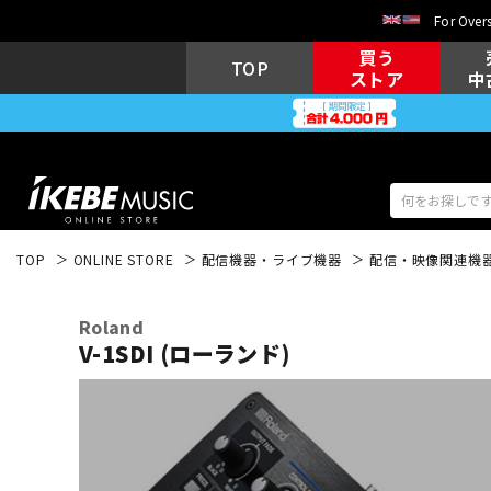
For Overs
買う
TOP
ストア
中
TOP
ONLINE STORE
配信機器・ライブ機器
配信・映像関連機
アコギ/エレ
エレキギター
アコ
Roland
V-1SDI (ローランド)
キーボード
電子ピアノ