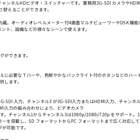
した4 チャンネルHDビデオ・スイッチャーです。業務用3G-SDI カメラやHDM
切り替えることができます。
内蔵。オーディオレベルメーター付4画面マルチビューワーやDSK 機
やイベント、設備などの様々なシーンで使えます。
グができます。
えに必要なＴバーや、色鮮やかなバックライト付のボタンなどのハー
供します。
3G-SDI 入力、チャンネル3 が3G-SDI入力またはHDMI入力、チャン
HDMI入力の組み合わせにより、ビデオカメラ
ャンネル1からチャンネル3は1080p/1080i/720p をサポート。10
ーを搭載し、SD フォーマットからPC フォーマットまで広く対応して
チングが可能です。