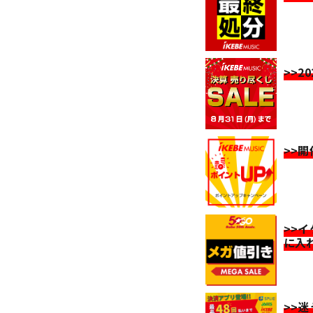
>>2
>>
>>
に入
>>