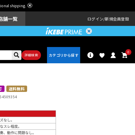
ational shipping.
店舗一覧
ログイン
新規会員登録
0
詳細検索
パーカッショ
ドラム
ン
可
送料無料
54509354
アンプ
エフェクター