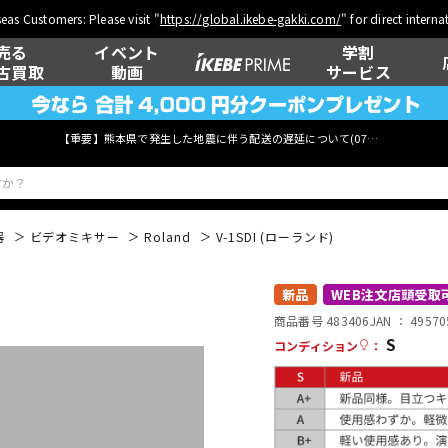
eas Customers: Please visit "
https://global.ikebe-gakki.com/
" for direct intern
売る
イベント
学割
古買取
動画
サービス
【重要】熊本県で発生した地震に伴う配送の遅延について(
07月29日
更新)
器
ビデオミキサー
Roland
V-1SDI (ローランド)
ベース
ウクレレ
新品
WEB注文店頭受取
商品番号 483406
JAN ：
49570
S
コンディション
：
管楽器
その他楽器