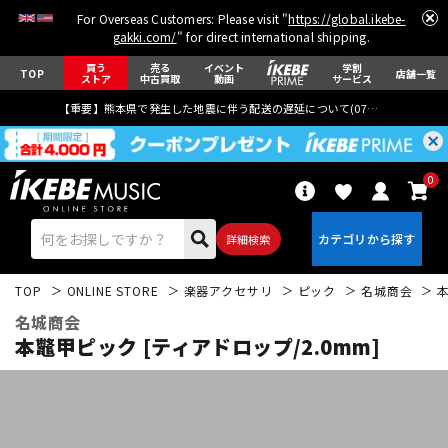
For Overseas Customers: Please visit "
https://global.ikebe-
gakki.com/
" for direct international shipping.
買う
売る
イベント
学割
TOP
店舗一覧
ストア
中古買取
動画
サービス
【重要】熊本県で発生した地震に伴う配送の遅延について(
07月29日
更新)
0
詳細検索
TOP
ONLINE STORE
楽器アクセサリ
ピック
名城商会
本
名城商会
本鼈甲ピック [ティアドロップ/2.0mm]
エレキギター
アコギ/エレアコ