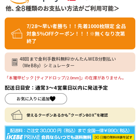
7/28～早い者勝ち！！先着1000枚限定 全品
対象5％OFFクーポン！！！※無くなり次第
終了
48回まで金利手数料無料!かんたんWEB分割払い
（WeBBy）シミュレーター
「本鼈甲ピック [ティアドロップ/2.0mm]」の在庫がありません。
配送日目安：通常3～4営業日以内に発送予定
お気に入りに追加
使えるクーポンあるかも"クーポンBOX"を確認