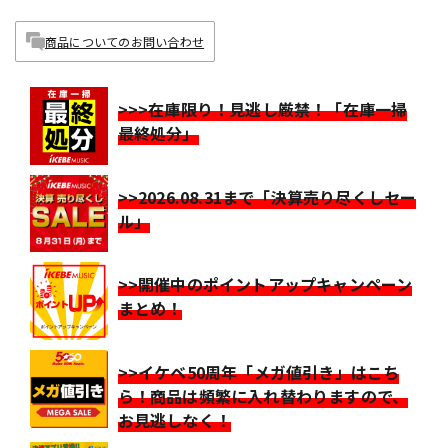
商品についてのお問い合わせ
>>>在庫限り！見逃し厳禁！「在庫一掃
最終処分」
>>2026.08.31まで「決算売り尽くしセー
ル」
>>開催中のポイントアップキャンペーン
まとめ！
>>イケベ50周年「メガ値引き」はこち
ら！商品は頻繁に入れ替わりますので、
お見逃しなく！