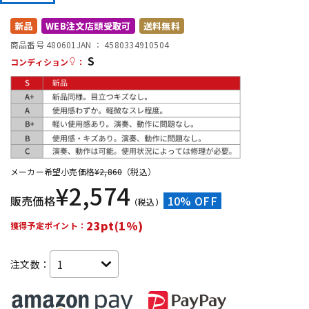
DTM オンライン納品
レコーディング機器
新品
WEB注文店頭受取可
送料無料
商品番号 480601
JAN ：
4580334910504
S
配信/ライブ機器
楽器アクセサリ
コンディション
：
中古
ヴィンテージ
メーカー希望小売価格
¥
2,860
（税込）
¥
2,574
販売価格
10% OFF
（税込）
23pt(1%)
獲得予定ポイント：
注文数：