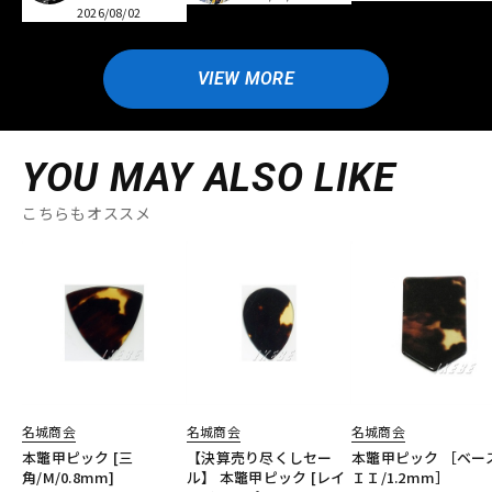
2026/08/02
VIEW MORE
YOU MAY ALSO LIKE
こちらもオススメ
名城商会
名城商会
名城商会
本鼈甲ピック [三
【決算売り尽くしセー
本鼈甲ピック ［ベー
角/M/0.8mm]
ル】 本鼈甲ピック [レイ
ＩＩ/1.2mm］