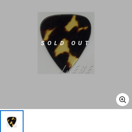
ベース
ウクレレ
ドラム
パーカッション
SOLD OUT
キーボード
電子ピアノ
管楽器
その他楽器
アンプ
エフェクター
DJ機器
DTM