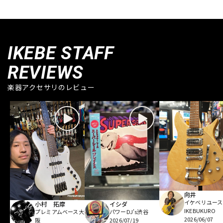
IKEBE STAFF
REVIEWS
楽器アクセサリのレビュー
向井
イケベリユース
小村 拓摩
イシダ
IKEBUKURO
プレミアムベース大
パワーDJ's渋谷
2026/06/07
阪
2026/07/19