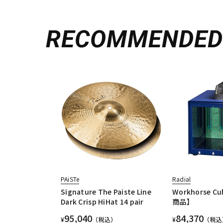
RECOMMENDE
PAiSTe
Radial
Signature The Paiste Line
Workhorse 
Dark Crisp HiHat 14 pair
商品】
95,040
84,370
¥
（税込）
¥
（税込