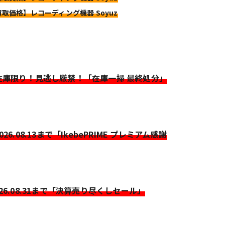
買取価格】レコーディング機器 Soyuz
>在庫限り！見逃し厳禁！「在庫一掃 最終処分」
2026.08.13まで「IkebePRIME プレミアム感謝
026.08.31まで「決算売り尽くしセール」