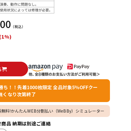
配信/ライブ
楽器アクセサ
機器
リ
800
（税込）
(1%)
る
者勝ち！！先着1000枚限定 全品対象5％OFFクー
無くなり次第終了
料無料!かんたんWEB分割払い（WeBBy）シミュレーター
商品 納期は別途ご連絡