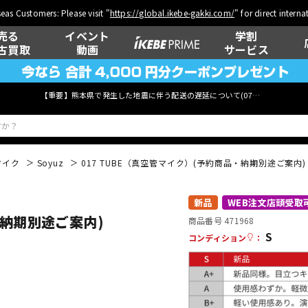
eas Customers: Please visit "
https://global.ikebe-gakki.com/
" for direct intern
売る
イベント
学割
古買取
動画
サービス
【重要】熊本県で発生した地震に伴う配送の遅延について(
07月29日
更新)
マイク
Soyuz
017 TUBE（真空管マイク）(予約商品・納期別途ご案内)
ベース
ウクレレ
新品
WEB注文店頭受取
・納期別途ご案内)
商品番号 471968
S
コンディション
：
管楽器
その他楽器