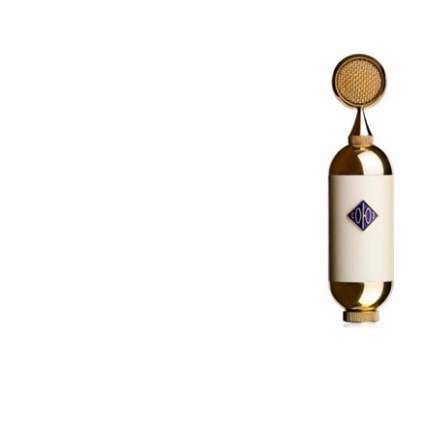
DJ機器
DTM
中古
ヴィンテー