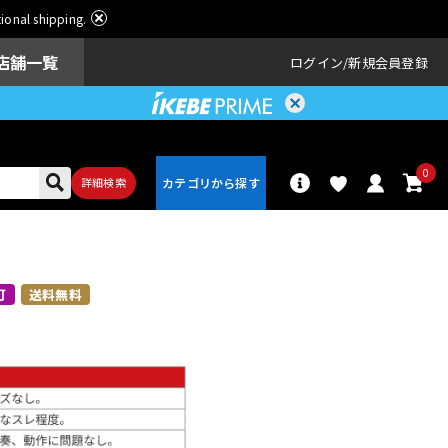
ational shipping.
店舗一覧
ログイン
新規会員登録
0
詳細検索
パーカッショ
ドラム
ン
可
送料無料
アンプ
エフェクター