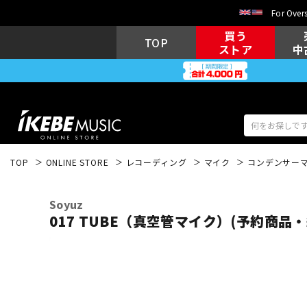
For Overs
買う
TOP
ストア
中
TOP
ONLINE STORE
レコーディング
マイク
コンデンサー
アコギ/エレ
エレキギター
アコ
Soyuz
017 TUBE（真空管マイク）(予約商品
キーボード
電子ピアノ