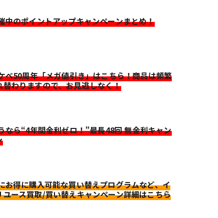
開催中のポイントアップキャンペーンまとめ！
イケベ50周年「メガ値引き」はこちら！商品は頻繁
れ替わりますので、お見逃しなく！
迷うなら“4年間金利ゼロ！”最長48回 無金利キャン
ン
更にお得に購入可能な買い替えプログラムなど、イ
リユース買取/買い替えキャンペーン詳細はこちら