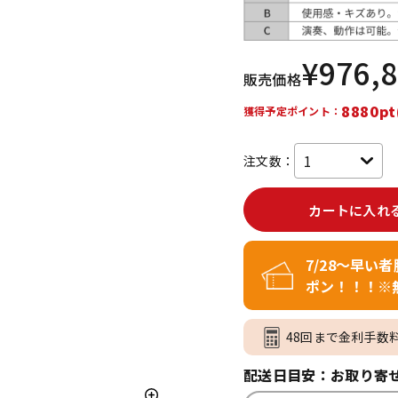
DTM オンラ
レコーディン
イン納品
グ機器
¥
976,
販売価格
ジ
8880pt
獲得予定ポイント：
注文数：
カートに入れ
7/28～早い
ポン！！！※
48回まで金利手数
配送日目安：お取り寄せ