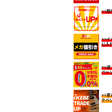
>>
>>
に入
>>
ペー
>>
ケベ