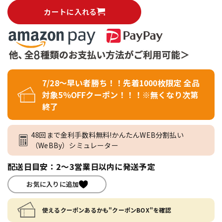
カートに入れる
7/28～早い者勝ち！！先着1000枚限定 全品
対象5％OFFクーポン！！！※無くなり次第
終了
48回まで金利手数料無料!かんたんWEB分割払い
（WeBBy）シミュレーター
配送日目安：2～3営業日以内に発送予定
お気に入りに追加
使えるクーポンあるかも"クーポンBOX"を確認