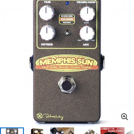
ベース
ウクレレ
ドラム
パーカッション
キーボード
電子ピアノ
管楽器
その他楽器
アンプ
エフェクター
DJ機器
DTM