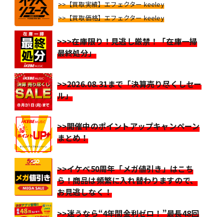
>>【買取実績】エフェクター keeley
>>【買取価格】エフェクター keeley
>>>在庫限り！見逃し厳禁！「在庫一掃
最終処分」
>>2026.08.31まで「決算売り尽くしセー
ル」
>>開催中のポイントアップキャンペーン
まとめ！
>>イケベ50周年「メガ値引き」はこち
ら！商品は頻繁に入れ替わりますので、
お見逃しなく！
>>迷うなら“4年間金利ゼロ！”最長48回