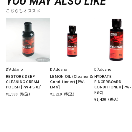
YOU MAY ALSO LIKE
こちらもオススメ
D’Addario
D’Addario
D’Addario
RESTORE DEEP
LEMON OIL (Cleaner &
HYDRATE
CLEANING CREAM
Conditioner) [PW-
FINGERBOARD
POLISH [PW-PL-01]
LMN]
CONDITIONER [PW-
FBC]
¥
1,980
（税込）
¥
1,210
（税込）
¥
1,430
（税込）