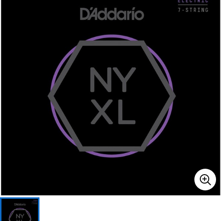
ベース
ウクレレ
ドラム
パーカッション
キーボード
電子ピアノ
管楽器
その他楽器
アンプ
エフェクター
DJ機器
DTM