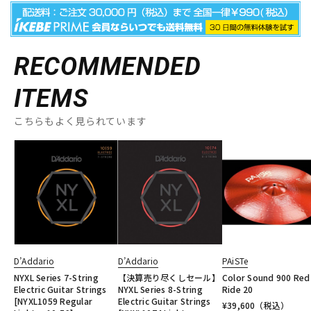
RECOMMENDED
ITEMS
こちらもよく見られています
D’Addario
D’Addario
PAiSTe
NYXL Series 7-String
【決算売り尽くしセール】
Color Sound 900 Red
Electric Guitar Strings
NYXL Series 8-String
Ride 20
[NYXL1059 Regular
Electric Guitar Strings
¥
39,600
（税込）