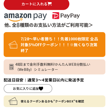
カートに入れる
7/28～早い者勝ち！！先着1000枚限定 全品
対象5％OFFクーポン！！！※無くなり次第
終了
48回まで金利手数料無料!かんたんWEB分割払い
（WeBBy）シミュレーター
配送日目安：通常3～4営業日以内に発送予定
お気に入りに追加
使えるクーポンあるかも"クーポンBOX"を確認