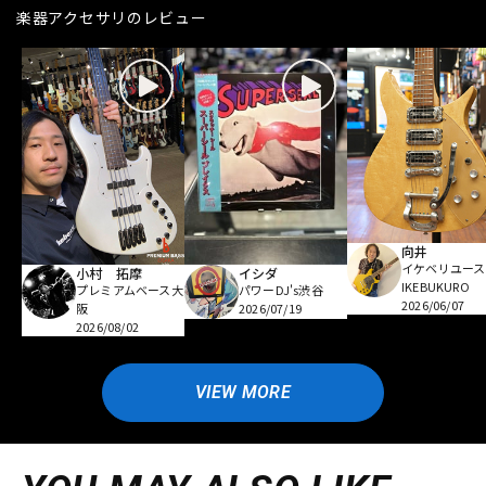
楽器アクセサリのレビュー
向井
イケベリユース
小村 拓摩
イシダ
IKEBUKURO
プレミアムベース大
パワーDJ's渋谷
2026/06/07
阪
2026/07/19
2026/08/02
VIEW MORE