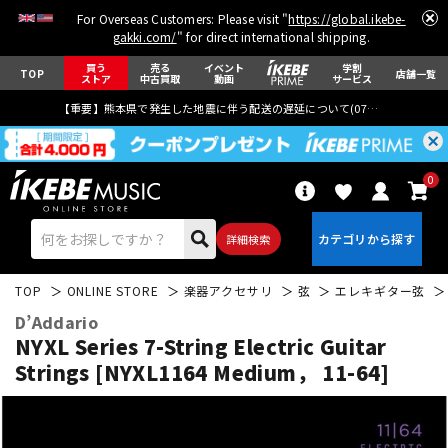
For Overseas Customers: Please visit "
https://global.ikebe-
gakki.com/
" for direct international shipping.
買う
売る
イベント
学割
TOP
店舗一覧
ストア
中古買取
動画
サービス
【重要】熊本県で発生した地震に伴う配送の遅延について(
07月29日
更新)
0
詳細検索
TOP
ONLINE STORE
楽器アクセサリ
弦
エレキギター弦
D’Addario
NYXL Series 7-String Electric Guitar
Strings [NYXL1164 Medium， 11-64]
エレキギター
アコギ/エレアコ