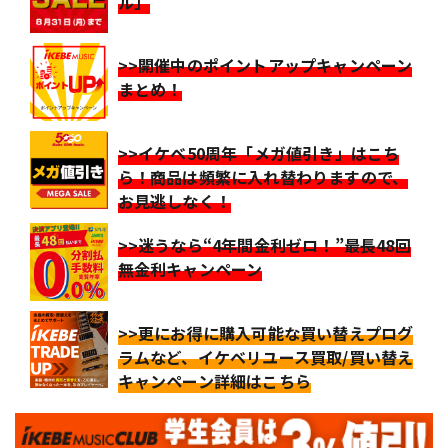
ル」
>>開催中のポイントアップキャンペーン
まとめ！
>>イケベ50周年「メガ値引き」はこち
ら！商品は頻繁に入れ替わりますので、
お見逃しなく！
>>迷うなら“4年間金利ゼロ！”最長48回
無金利キャンペーン
>>更にお得に購入可能な買い替えプログ
ラムなど、イケベリユース買取/買い替え
キャンペーン詳細はこちら