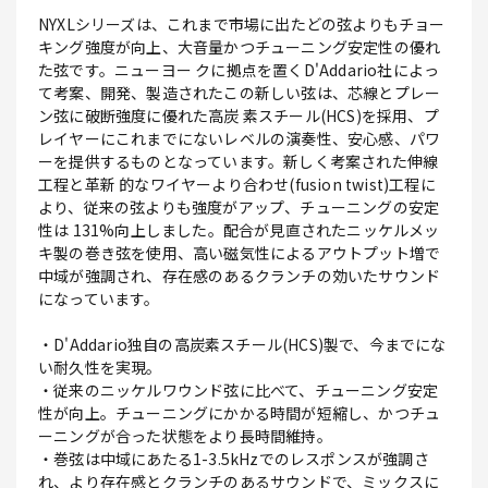
NYXLシリーズは、これまで市場に出たどの弦よりもチョー
キング強度が向上、大音量かつチューニング安定性の優れ
た弦です。ニューヨー クに拠点を置くD'Addario社によっ
て考案、開発、製造されたこの新しい弦は、芯線とプレー
ン弦に破断強度に優れた高炭 素スチール(HCS)を採用、プ
レイヤーにこれまでにないレベルの演奏性、安心感、パワ
ーを提供するものとなっています。新しく考案された伸線
工程と革新 的なワイヤーより合わせ(fusion twist)工程に
より、従来の弦よりも強度がアップ、チューニングの安定
性は 131%向上しました。配合が見直されたニッケルメッ
キ製の巻き弦を使用、高い磁気性によるアウトプット増で
中域が強調され、存在感のあるクランチの効いたサウンド
になっています。
・D'Addario独自の高炭素スチール(HCS)製で、今までにな
い耐久性を実現。
・従来のニッケルワウンド弦に比べて、チューニング安定
性が向上。チューニングにかかる時間が短縮し、かつチュ
ーニングが合った状態をより長時間維持。
・巻弦は中域にあたる1-3.5kHzでのレスポンスが強調さ
れ、より存在感とクランチのあるサウンドで、ミックスに