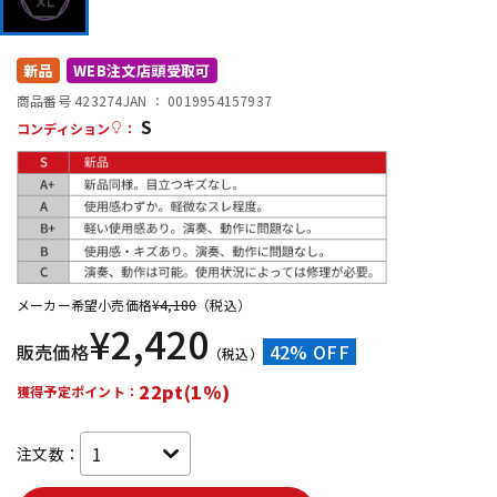
DTM オンライン納品
レコーディング機器
新品
WEB注文店頭受取可
配信/ライブ機器
楽器アクセサリ
商品番号 423274
JAN ：
0019954157937
S
コンディション
：
中古
ヴィンテージ
メーカー希望小売価格
¥
4,180
（税込）
¥
2,420
販売価格
42% OFF
（税込）
22pt(1%)
獲得予定ポイント：
注文数：