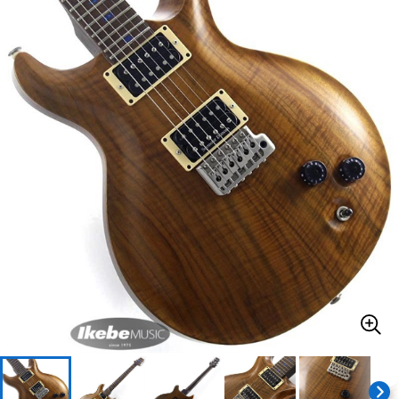
ベース
ウクレレ
ドラム
パーカッション
キーボード
電子ピアノ
管楽器
その他楽器
アンプ
エフェクター
DJ機器
DTM