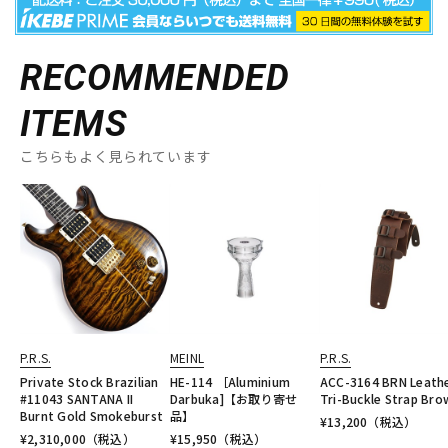
RECOMMENDED
ITEMS
こちらもよく見られています
P.R.S.
MEINL
P.R.S.
Private Stock Brazilian
HE-114 ［Aluminium
ACC-3164 BRN Leath
#11043 SANTANA II
Darbuka]【お取り寄せ
Tri-Buckle Strap Bro
Burnt Gold Smokeburst
品】
¥
13,200
（税込）
¥
2,310,000
（税込）
¥
15,950
（税込）