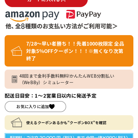
7/28～早い者勝ち！！先着1000枚限定 全品
対象5％OFFクーポン！！！※無くなり次第
終了
48回まで金利手数料無料!かんたんWEB分割払い
（WeBBy）シミュレーター
配送日目安：1～2営業日以内に発送予定
お気に入りに追加
使えるクーポンあるかも"クーポンBOX"を確認