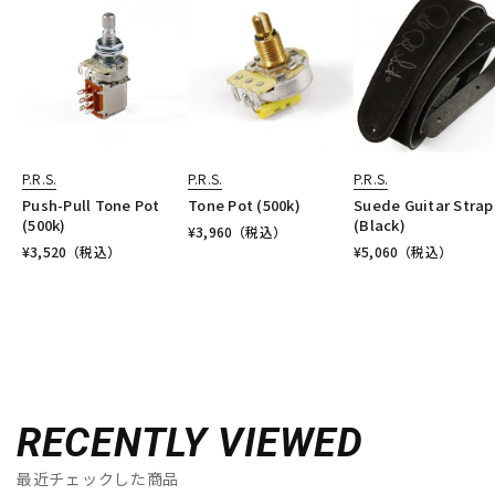
P.R.S.
P.R.S.
P.R.S.
Push-Pull Tone Pot
Tone Pot (500k)
Suede Guitar Strap
(500k)
(Black)
¥
3,960
（税込）
¥
3,520
（税込）
¥
5,060
（税込）
RECENTLY VIEWED
最近チェックした商品