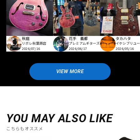
秋庭
花手 義都
タカハタ
リボレ秋葉原店
プレミアムギターズ
イケシブリユー
2026/07/16
2026/06/17
2026/05/16
VIEW MORE
YOU MAY ALSO LIKE
こちらもオススメ