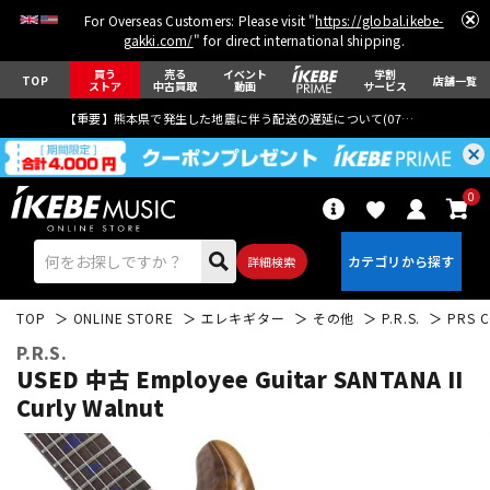
For Overseas Customers: Please visit "
https://global.ikebe-
gakki.com/
" for direct international shipping.
買う
売る
イベント
学割
TOP
店舗一覧
ストア
中古買取
動画
サービス
【重要】熊本県で発生した地震に伴う配送の遅延について(
07月29日
更新)
0
詳細検索
TOP
ONLINE STORE
エレキギター
その他
P.R.S.
PRS C
P.R.S.
USED 中古 Employee Guitar SANTANA II
Curly Walnut
エレキギター
アコギ/エレアコ