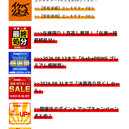
>>【買取実績】エレキギター P.R.S.
>>【買取価格】エレキギター P.R.S.
>>>在庫限り！見逃し厳禁！「在庫一掃
最終処分」
>>>2026.08.13まで「IkebePRIME プレ
ミアム感謝祭」
>>2026.08.31まで「決算売り尽くしセー
ル」
>>開催中のポイントアップキャンペーン
まとめ！