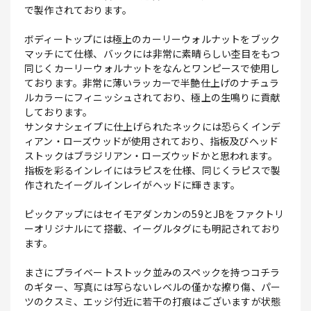
で製作されております。
ボディートップには極上のカーリーウォルナットをブック
マッチにて仕様、バックには非常に素晴らしい杢目をもつ
同じくカーリーウォルナットをなんとワンピースで使用し
ております。非常に薄いラッカーで半艶仕上げのナチュラ
ルカラーにフィニッシュされており、極上の生鳴りに貢献
しております。
サンタナシェイプに仕上げられたネックには恐らくインデ
ィアン・ローズウッドが使用されており、指板及びヘッド
ストックはブラジリアン・ローズウッドかと思われます。
指板を彩るインレイにはラピスを仕様、同じくラピスで製
作されたイーグルインレイがヘッドに輝きます。
ピックアップにはセイモアダンカンの59とJBをファクトリ
ーオリジナルにて搭載、イーグルタグにも明記されており
ます。
まさにプライベートストック並みのスペックを持つコチラ
のギター、写真には写らないレベルの僅かな擦り傷、パー
ツのクスミ、エッジ付近に若干の打痕はございますが状態