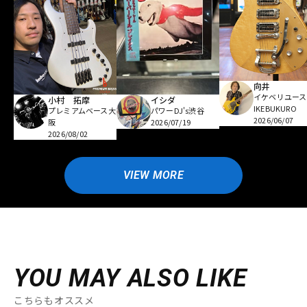
向井
イケベリユース
小村 拓摩
イシダ
IKEBUKURO
プレミアムベース大
パワーDJ's渋谷
2026/06/07
阪
2026/07/19
2026/08/02
VIEW MORE
YOU MAY ALSO LIKE
こちらもオススメ