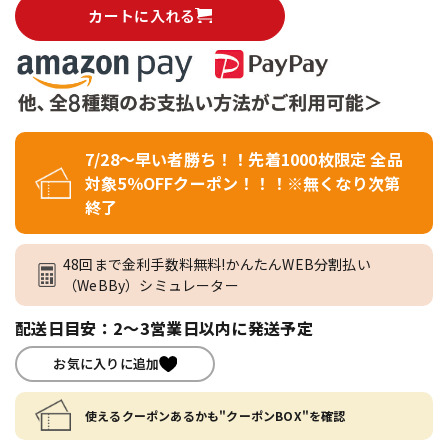
カートに入れる
7/28～早い者勝ち！！先着1000枚限定 全品
対象5％OFFクーポン！！！※無くなり次第
終了
48回まで金利手数料無料!かんたんWEB分割払い
（WeBBy）シミュレーター
配送日目安：2～3営業日以内に発送予定
お気に入りに追加
使えるクーポンあるかも"クーポンBOX"を確認