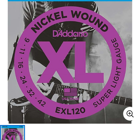
ベース
ウクレレ
ドラム
パーカッション
キーボード
電子ピアノ
管楽器
その他楽器
アンプ
エフェクター
DJ機器
DTM