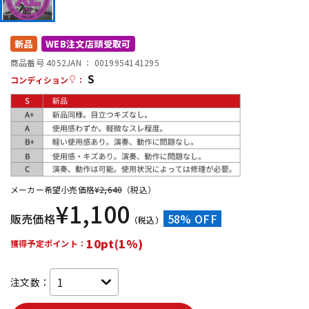
DTM オンライン納品
レコーディング機器
新品
WEB注文店頭受取可
配信/ライブ機器
楽器アクセサリ
商品番号 4052
JAN ：
0019954141295
S
コンディション
：
中古
ヴィンテージ
メーカー希望小売価格
¥
2,640
（税込）
¥
1,100
販売価格
58% OFF
（税込）
10pt(1%)
獲得予定ポイント：
注文数：