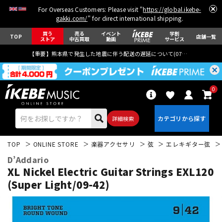
For Overseas Customers: Please visit "
https://global.ikebe-
gakki.com/
" for direct international shipping.
買う
売る
イベント
学割
TOP
店舗一覧
ストア
中古買取
動画
サービス
【重要】熊本県で発生した地震に伴う配送の遅延について(
07月29日
更新)
0
詳細検索
TOP
ONLINE STORE
楽器アクセサリ
弦
エレキギター弦
D’Addario
XL Nickel Electric Guitar Strings EXL120
(Super Light/09-42)
エレキギター
アコギ/エレアコ