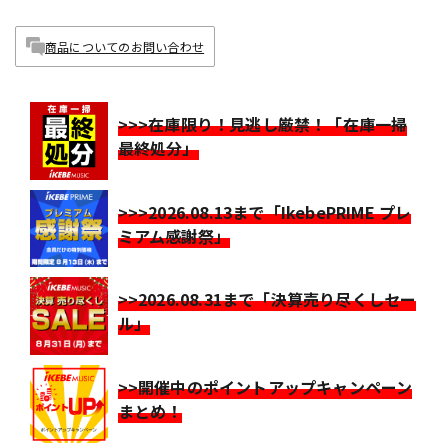
商品についてのお問い合わせ
>>>在庫限り！見逃し厳禁！「在庫一掃
最終処分」
>>>2026.08.13まで「IkebePRIME プレ
ミアム感謝祭」
>>2026.08.31まで「決算売り尽くしセー
ル」
>>開催中のポイントアップキャンペーン
まとめ！