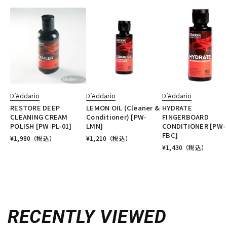
D’Addario
D’Addario
D’Addario
RESTORE DEEP
LEMON OIL (Cleaner &
HYDRATE
CLEANING CREAM
Conditioner) [PW-
FINGERBOARD
POLISH [PW-PL-01]
LMN]
CONDITIONER [PW-
FBC]
¥
1,980
（税込）
¥
1,210
（税込）
¥
1,430
（税込）
RECENTLY VIEWED