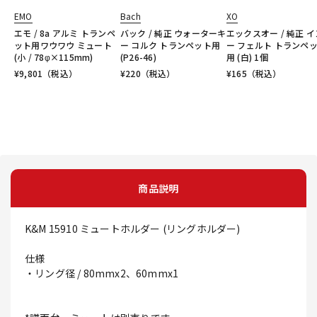
EMO
Bach
XO
エモ / 8a アルミ トランペ
バック / 純正 ウォーターキ
エックスオー / 純正 
ット用ワウワウ ミュート
ー コルク トランペット用
ー フェルト トランペ
(小 / 78φ×115mm)
(P26-46)
用 (白) 1個
¥
9,801
（税込）
¥
220
（税込）
¥
165
（税込）
商品説明
K&M 15910 ミュートホルダー (リングホルダー)
仕様
・リング径 / 80mmx2、60mmx1