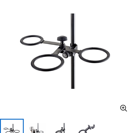
ベース
ウクレレ
ドラム
パーカッション
キーボード
電子ピアノ
管楽器
その他楽器
アンプ
エフェクター
DJ機器
DTM