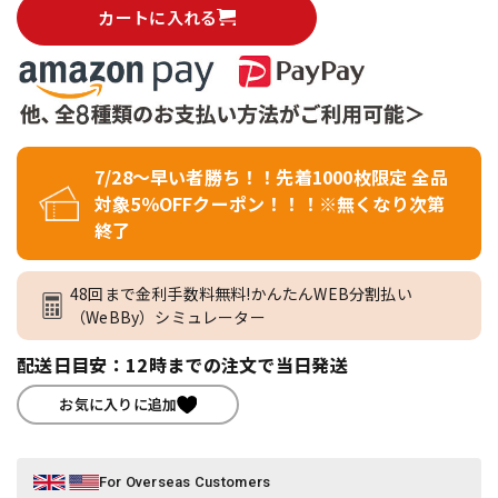
カートに入れる
7/28～早い者勝ち！！先着1000枚限定 全品
対象5％OFFクーポン！！！※無くなり次第
終了
48回まで金利手数料無料!かんたんWEB分割払い
（WeBBy）シミュレーター
配送日目安：12時までの注文で当日発送
お気に入りに追加
For Overseas Customers