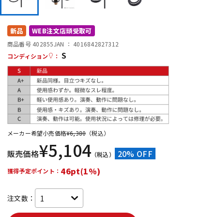
DTM オンライン納品
レコーディング機器
新品
WEB注文店頭受取可
配信/ライブ機器
楽器アクセサリ
商品番号 402855
JAN ：
4016842827312
S
コンディション
：
中古
ヴィンテージ
メーカー希望小売価格
¥
6,380
（税込）
¥
5,104
販売価格
20% OFF
（税込）
46pt(1%)
獲得予定ポイント：
注文数：