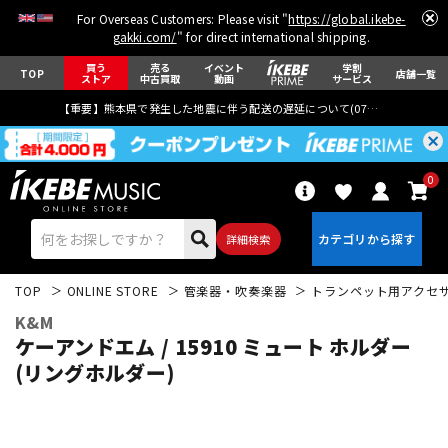
For Overseas Customers: Please visit "
https://global.ikebe-
gakki.com/
" for direct international shipping.
買う
売る
イベント
学割
TOP
店舗一覧
ストア
中古買取
動画
サービス
【重要】熊本県で発生した地震に伴う配送の遅延について(
07月29日
更新)
0
詳細検索
TOP
ONLINE STORE
管楽器・吹奏楽器
トランペット用アクセ
K&M
ケーアンドエム / 15910 ミュート ホルダー
(リングホルダー)
エレキギター
アコギ/エレアコ