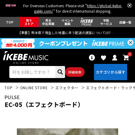
For Overseas Customers: Please visit "
https://global.ikebe-
gakki.com/
" for direct international shipping.
買う
売る
イベント
学割
TOP
店舗一覧
ストア
中古買取
動画
サービス
【重要】熊本県で発生した地震に伴う配送の遅延について(
07月29日
更新)
0
詳細検索
TOP
ONLINE STORE
エフェクター
エフェクトボード・ラック
PULSE
EC-05（エフェクトボード）
エレキギター
アコギ/エレアコ