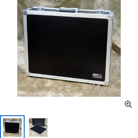
ベース
ウクレレ
ドラム
パーカッション
キーボード
電子ピアノ
管楽器
その他楽器
アンプ
エフェクター
DJ機器
DTM