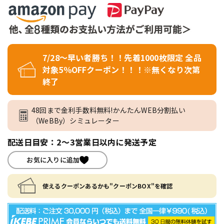
7/28～早い者勝ち！！先着1000枚限定 全品
対象5％OFFクーポン！！！※無くなり次第
終了
48回まで金利手数料無料!かんたんWEB分割払い
（WeBBy）シミュレーター
配送日目安：2～3営業日以内に発送予定
お気に入りに追加
使えるクーポンあるかも"クーポンBOX"を確認