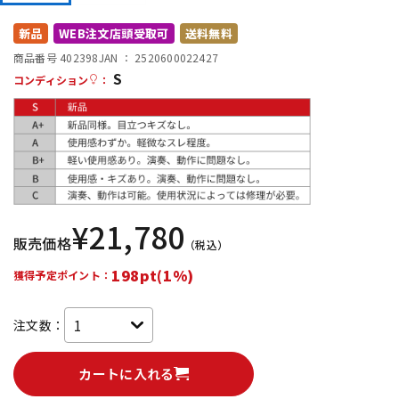
DTM オンライン納品
レコーディング機器
新品
WEB注文店頭受取可
送料無料
商品番号 402398
JAN ：
2520600022427
S
配信/ライブ機器
楽器アクセサリ
コンディション
：
中古
ヴィンテージ
¥
21,780
販売価格
（税込）
198pt(1%)
獲得予定ポイント：
注文数：
カートに入れる