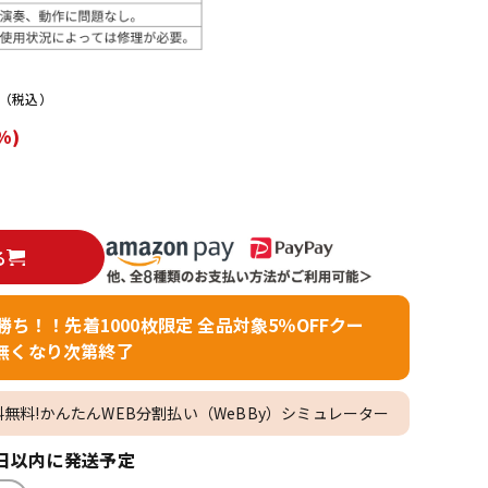
配信/ライブ
楽器アクセサ
機器
リ
（税込）
%)
る
者勝ち！！先着1000枚限定 全品対象5％OFFクー
無くなり次第終了
料無料!かんたんWEB分割払い（WeBBy）シミュレーター
日以内に発送予定