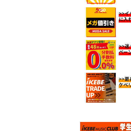
>>
に入
>>
ペー
>>
ケベ