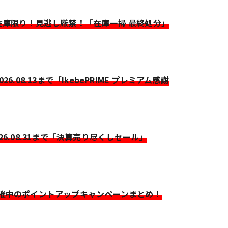
>在庫限り！見逃し厳禁！「在庫一掃 最終処分」
2026.08.13まで「IkebePRIME プレミアム感謝
026.08.31まで「決算売り尽くしセール」
開催中のポイントアップキャンペーンまとめ！