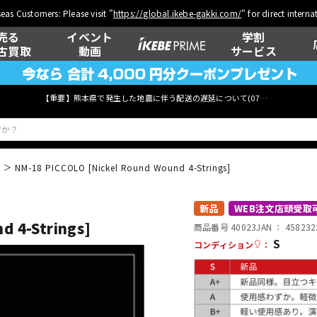
eas Customers: Please visit "
https://global.ikebe-gakki.com/
" for direct intern
売る
イベント
学割
古買取
動画
サービス
【重要】熊本県で発生した地震に伴う配送の遅延について(
07月29日
更新)
NM-18 PICCOLO [Nickel Round Wound 4-Strings]
ベース
ウクレレ
新品
WEB注文店頭受取
d 4-Strings]
商品番号 40023
JAN ：
458232
S
コンディション
：
管楽器
その他楽器