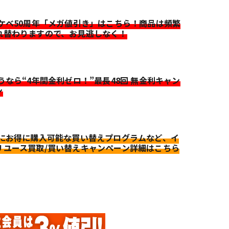
イケベ50周年「メガ値引き」はこちら！商品は頻繁
れ替わりますので、お見逃しなく！
迷うなら“4年間金利ゼロ！”最長48回 無金利キャン
ン
更にお得に購入可能な買い替えプログラムなど、イ
リユース買取/買い替えキャンペーン詳細はこちら