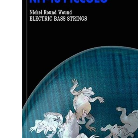
DJ機器
DTM
中古
ヴィンテー