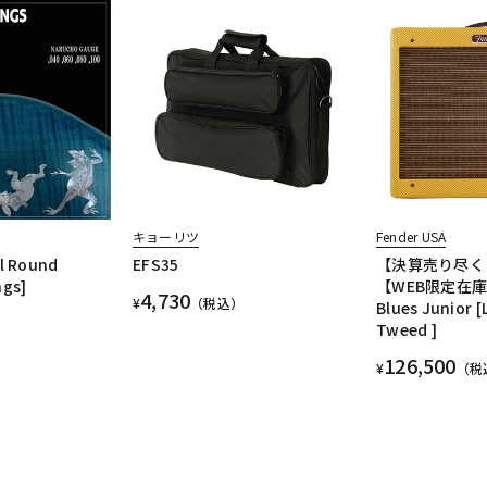
キョーリツ
Fender USA
l Round
EFS35
【決算売り尽く
ngs]
【WEB限定在
4,730
¥
（税込）
Blues Junior 
Tweed ]
126,500
¥
（税