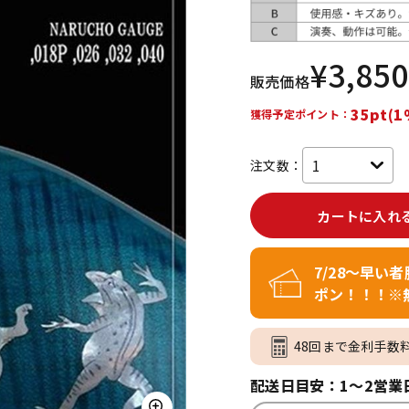
DTM オンラ
レコーディン
イン納品
グ機器
¥
3,850
販売価格
ジ
35pt(1
獲得予定ポイント：
注文数：
カートに入れ
7/28～早い
ポン！！！※
48回まで金利手数
配送日目安：1～2営業