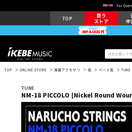
For Overs
買う
TOP
ストア
中
TOP
ONLINE STORE
楽器アクセサリ
弦
ベース弦
TUNE
アコギ/エレ
エレキギター
アコ
TUNE
NM-18 PICCOLO [Nickel Round Woun
キーボード
電子ピアノ