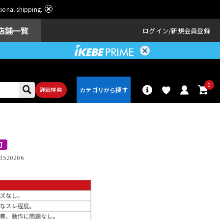
ational shipping.
店舗一覧
ログイン
新規会員登録
0
詳細検索
パーカッショ
ドラム
ン
可
3520206
アンプ
エフェクター