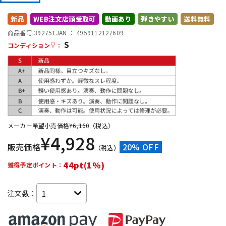
DTM オンライン納品
レコーディング機器
新品
WEB注文店頭受取可
動画あり
弾きやすい
送料無料
商品番号 392751
JAN ：
4959112127609
S
配信/ライブ機器
楽器アクセサリ
コンディション
：
中古
ヴィンテージ
メーカー希望小売価格
¥
6,160
（税込）
¥
4,928
販売価格
20% OFF
（税込）
44pt(1%)
獲得予定ポイント：
注文数：