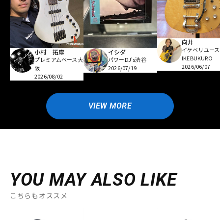
向井
イケベリユース
小村 拓摩
イシダ
IKEBUKURO
プレミアムベース大
パワーDJ's渋谷
2026/06/07
阪
2026/07/19
2026/08/02
VIEW MORE
YOU MAY ALSO LIKE
こちらもオススメ