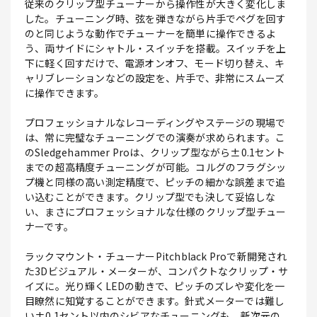
従来のクリップ型チューナーから操作性が大きく変化しま
した。チューニング時、弦を弾きながら片手でペグを回す
のと同じような動作でチューナーを簡単に操作できるよ
う、両サイドにシャトル・スイッチを搭載。スイッチを上
下に軽く回すだけで、電源オンオフ、モード切り替え、キ
ャリブレーションなどの設定を、片手で、非常にスムーズ
に操作できます。
プロフェッショナルなレコーディングやステージの現場で
は、常に完璧なチューニングでの演奏が求められます。こ
のSledgehammer Proは、クリップ型ながら±0.1セント
までの超高精度チューニングが可能。コルグのフラグシッ
プ機と同様の高い測定精度で、ピッチの細かな誤差まで追
い込むことができます。クリップ型でも決して妥協しな
い、まさにプロフェッショナルな仕様のクリップ型チュー
ナーです。
ラックマウント・チューナーPitchblack Proで新開発され
た3Dビジュアル・メーターが、コンパクトなクリップ・サ
イズに。光り輝くLEDの動きで、ピッチのズレや変化を一
目瞭然に知覚することができます。針式メーターでは難し
い±0.1セント以内のシビアなチューニングも、新次元の