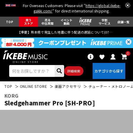
For Overseas Customers: Please visit "
https://global.ikebe-
gakki.com/
" for direct international shipping.
買う
売る
イベント
学割
TOP
店舗一覧
ストア
中古買取
動画
サービス
【重要】熊本県で発生した地震に伴う配送の遅延について(
07月29日
更新)
0
詳細検索
TOP
ONLINE STORE
楽器アクセサリ
チューナー・メトロノー
KORG
Sledgehammer Pro [SH-PRO]
エレキギター
アコギ/エレアコ