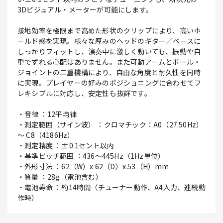
3Dビジュアル・メーターが可能にします。
接地効率を極限まで高めた形状のクリップにより、高いホ
ールド感を実現。様々な厚みのヘッドのギター／ベースに
しっかりフィットし、演奏中に激しく動いても、振動や自
重でずれる心配はありません。また可動アームとボール・
ジョイントの二重機構により、自由な角度と耐久性を同時
に実現。プレイヤーの好みのポジショニングに合わせてフ
レキシブルに対応し、安定性も抜群です。
・音律 ：12平均律
・測定範囲（サイン波） ：クロマチック：A0（27.50Hz）
～ C8（4186Hz）
・測定精度 ：±0.1セント以内
・基準ピッチ範囲 ：436～445Hz（1Hz単位）
・外形寸法 ：62（W）x 62（D）x 53（H）mm
・質量 ：28g（電池含む）
・電池寿命 ：約14時間（チューナー動作、A4入力、連続動
作時）