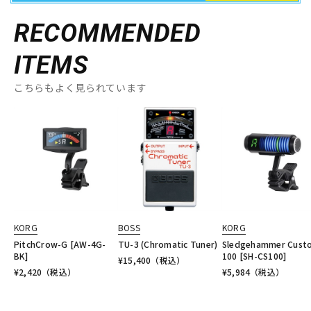
RECOMMENDED
ITEMS
こちらもよく見られています
KORG
BOSS
KORG
PitchCrow-G [AW-4G-
TU-3 (Chromatic Tuner)
Sledgehammer Cust
BK]
100 [SH-CS100]
¥
15,400
（税込）
¥
2,420
（税込）
¥
5,984
（税込）