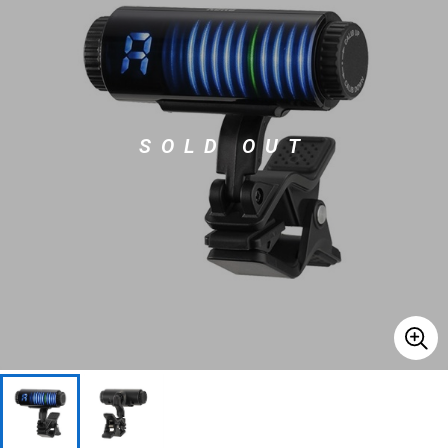
ベース
ウクレレ
ドラム
パーカッション
SOLD OUT
キーボード
電子ピアノ
管楽器
その他楽器
アンプ
エフェクター
DJ機器
DTM