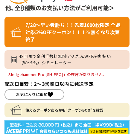
7/28～早い者勝ち！！先着1000枚限定 全品
対象5％OFFクーポン！！！※無くなり次第
終了
48回まで金利手数料無料!かんたんWEB分割払い
（WeBBy）シミュレーター
「Sledgehammer Pro [SH-PRO]」の在庫がありません。
配送日目安：2～3営業日以内に発送予定
お気に入りに追加
使えるクーポンあるかも"クーポンBOX"を確認