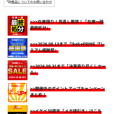
商品についてのお問い合わせ
>>>在庫限り！見逃し厳禁！「在庫一掃
最終処分」
>>>2026.08.13まで「IkebePRIME プレ
ミアム感謝祭」
>>2026.08.31まで「決算売り尽くしセー
ル」
>>開催中のポイントアップキャンペーン
まとめ！
>>イケベ50周年「メガ値引き」はこち