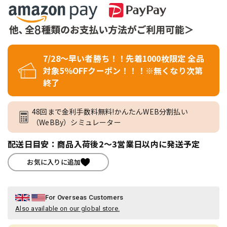
7/28～早い者勝ち！！先着1000枚限定 全品
対象5％OFFクーポン！！！※無くなり次第
終了
48回まで金利手数料無料!かんたんWEB分割払い
（WeBBy）シミュレーター
配送日目安：商品入荷後2～3営業日以内に発送予定
お気に入りに追加
For Overseas Customers
Also available on our global store.