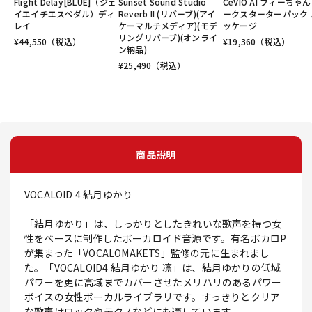
Flight Delay[BLUE]（ジェ
Sunset Sound Studio
CeVIO AI フィーちゃん
イエイチエスペダル）ディ
Reverb II (リバーブ)(アイ
ークスターターパック 
レイ
ケーマルチメディア)(モデ
ッケージ
リングリバーブ)(オンライ
¥
44,550
（税込）
¥
19,360
（税込）
ン納品)
¥
25,490
（税込）
商品説明
VOCALOID 4 結月ゆかり
「結月ゆかり」は、しっかりとしたきれいな歌声を持つ女
性をベースに制作したボーカロイド音源です。有名ボカロP
が集まった「VOCALOMAKETS」監修の元に生まれまし
た。「VOCALOID4 結月ゆかり 凛」は、結月ゆかりの低域
パワーを更に高域までカバーさせたメリハリのあるパワー
ボイスの女性ボーカルライブラリです。すっきりとクリア
な歌声はロックやテクノなどにも適しています。