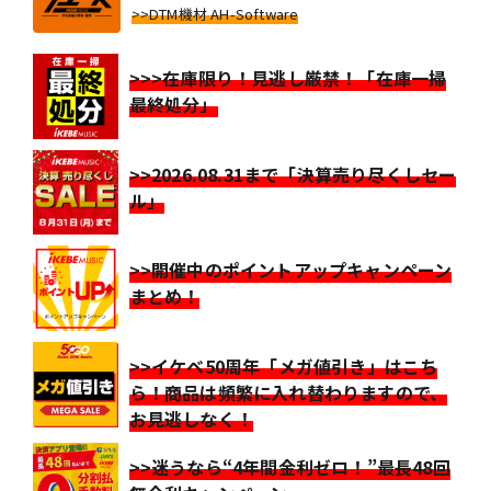
>>DTM機材 AH-Software
>>>在庫限り！見逃し厳禁！「在庫一掃
最終処分」
>>2026.08.31まで「決算売り尽くしセー
ル」
>>開催中のポイントアップキャンペーン
まとめ！
>>イケベ50周年「メガ値引き」はこち
ら！商品は頻繁に入れ替わりますので、
お見逃しなく！
>>迷うなら“4年間金利ゼロ！”最長48回