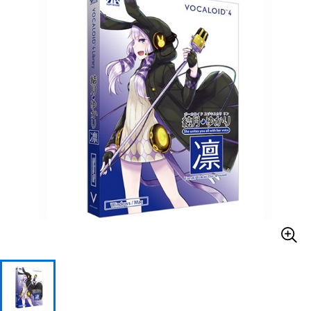
ベース
ウクレレ
ドラム
パーカッション
キーボード
電子ピアノ
管楽器
その他楽器
アンプ
エフェクター
DJ機器
DTM