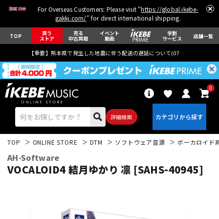
For Overseas Customers: Please visit "
https://global.ikebe-
gakki.com/
" for direct international shipping.
買う
売る
イベント
学割
TOP
店舗一覧
ストア
中古買取
動画
サービス
【重要】熊本県で発生した地震に伴う配送の遅延について(
07月29日
更新)
0
詳細検索
TOP
ONLINE STORE
DTM
ソフトウェア音源
ボーカロイド
AH-Software
VOCALOID4 結月ゆかり 凛 [SAHS-40945]
エレキギター
アコギ/エレアコ