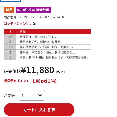
DTM オンライン納品
レコーディング機器
新品
WEB注文店頭受取可
商品番号 391090
JAN ：
4560298409450
S
配信/ライブ機器
楽器アクセサリ
コンディション
：
中古
ヴィンテージ
¥
11,880
販売価格
（税込）
108pt(1%)
獲得予定ポイント：
注文数：
カートに入れる