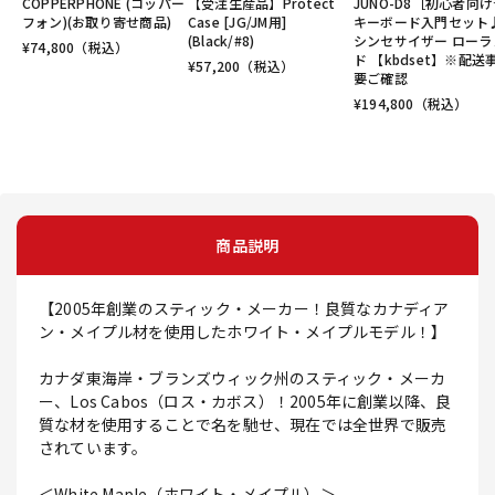
COPPERPHONE (コッパー
【受注生産品】Protect
JUNO-D8［初心者向
フォン)(お取り寄せ商品)
Case [JG/JM用]
キーボード入門セット
(Black/#8)
シンセサイザー ローラ
¥
74,800
（税込）
ド 【kbdset】※配送
¥
57,200
（税込）
要ご確認
¥
194,800
（税込）
商品説明
【2005年創業のスティック・メーカー！良質なカナディア
ン・メイプル材を使用したホワイト・メイプルモデル！】
カナダ東海岸・ブランズウィック州のスティック・メーカ
ー、Los Cabos（ロス・カボス）！2005年に創業以降、良
質な材を使用することで名を馳せ、現在では全世界で販売
されています。
＜White Maple（ホワイト・メイプル）＞