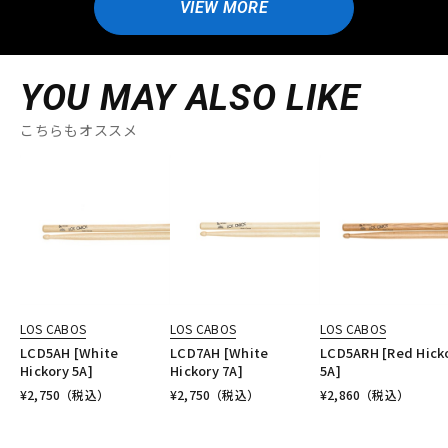
VIEW MORE
YOU MAY ALSO LIKE
こちらもオススメ
LOS CABOS
LOS CABOS
LOS CABOS
LCD5AH [White
LCD7AH [White
LCD5ARH [Red Hick
Hickory 5A]
Hickory 7A]
5A]
¥
2,750
（税込）
¥
2,750
（税込）
¥
2,860
（税込）