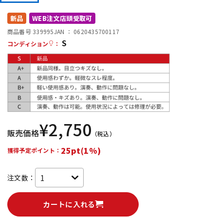
DTM オンライン納品
レコーディング機器
新品
WEB注文店頭受取可
商品番号 339995
JAN ：
0620435700117
S
配信/ライブ機器
楽器アクセサリ
コンディション
：
中古
ヴィンテージ
¥
2,750
販売価格
（税込）
25pt(1%)
獲得予定ポイント：
注文数：
カートに入れる