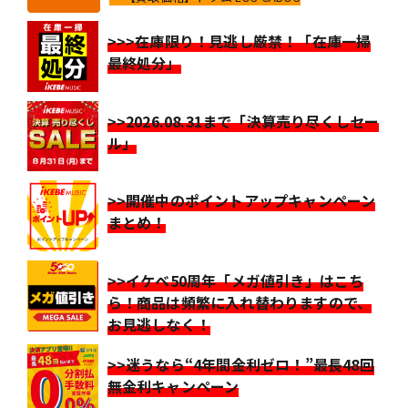
>>>在庫限り！見逃し厳禁！「在庫一掃
最終処分」
>>2026.08.31まで「決算売り尽くしセー
ル」
>>開催中のポイントアップキャンペーン
まとめ！
>>イケベ50周年「メガ値引き」はこち
ら！商品は頻繁に入れ替わりますので、
お見逃しなく！
>>迷うなら“4年間金利ゼロ！”最長48回
無金利キャンペーン