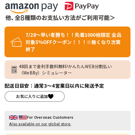
7/28～早い者勝ち！！先着1000枚限定 全品
対象5％OFFクーポン！！！※無くなり次第
終了
48回まで金利手数料無料!かんたんWEB分割払い
（WeBBy）シミュレーター
配送日目安：通常3～4営業日以内に発送予定
お気に入りに追加
For Overseas Customers
Also available on our global store.