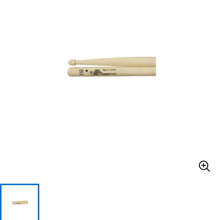
ベース
ウクレレ
ドラム
パーカッション
キーボード
電子ピアノ
管楽器
その他楽器
アンプ
エフェクター
DJ機器
DTM