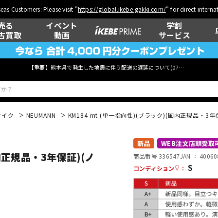
eas Customers: Please visit "
https://global.ikebe-gakki.com/
" for direct intern
売る
イベント
学割
古買取
動画
サービス
【重要】熊本県で発生した地震に伴う配送の遅延について(
07月29日
更新)
マイク
NEUMANN
KM184 mt (単一指向性)(ブラック)(国内正規品・3
ベース
ウクレレ
新品
WEB注文店頭受取
国内正規品・3年保証)(ノ
商品番号 336547
JAN ：
40060
S
コンディション
：
管楽器
その他楽器