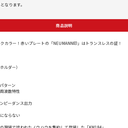
外となります。
商品説明
ラックカラー！赤いプレートの「NEUMANN印」はトランスレスの証！
ホルダー）
パターン
周波数特性
ンピーダンス出力
にならない
の現場で培われたノウハウを集約して登場した「KM184」