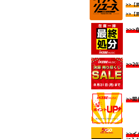
>>【
>>【
>>
>>2
>>
>>