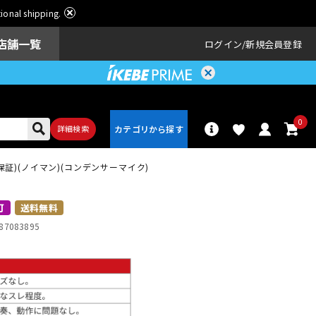
ational shipping.
店舗一覧
ログイン
新規会員登録
0
詳細検索
年保証)(ノイマン)(コンデンサーマイク)
パーカッショ
ドラム
ン
可
送料無料
87083895
アンプ
エフェクター