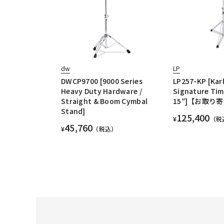
dw
LP
DWCP9700 [9000 Series
LP257-KP [Kar
Heavy Duty Hardware /
Signature Tim
Straight & Boom Cymbal
15″]【お取り
Stand]
125,400
¥
（税
45,760
¥
（税込）