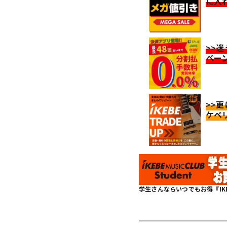
に入
>>
ペー
>>
ケベ
学生さんならいつでもお得『IKEBE 