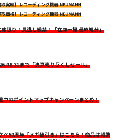
買取実績】レコーディング機器 NEUMANN
買取価格】レコーディング機器 NEUMANN
>在庫限り！見逃し厳禁！「在庫一掃 最終処分」
026.08.31まで「決算売り尽くしセール」
開催中のポイントアップキャンペーンまとめ！
イケベ50周年「メガ値引き」はこちら！商品は頻繁