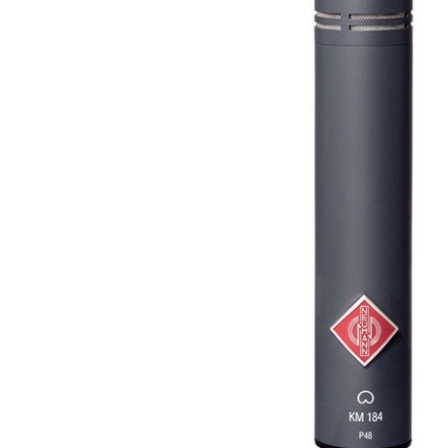
DJ機器
DTM
中古
ヴィンテー