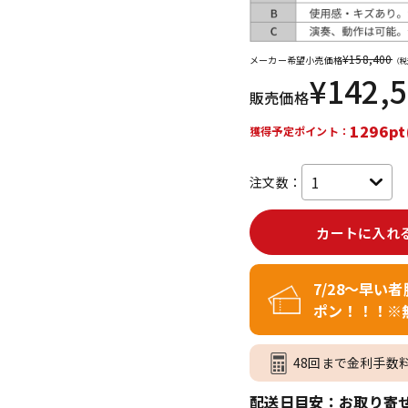
DTM オンラ
レコーディン
イン納品
グ機器
¥
158,400
メーカー希望小売価格
（税
¥
142,
販売価格
ジ
1296pt
獲得予定ポイント：
注文数：
カートに入れ
7/28～早い
ポン！！！※
48回まで金利手数
配送日目安：お取り寄せ