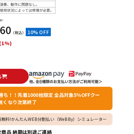
配信/ライブ
楽器アクセサ
機器
リ
込）
560
10% OFF
（税込）
(1%)
る
者勝ち！！先着1000枚限定 全品対象5％OFFクー
無くなり次第終了
料無料!かんたんWEB分割払い（WeBBy）シミュレーター
商品 納期は別途ご連絡