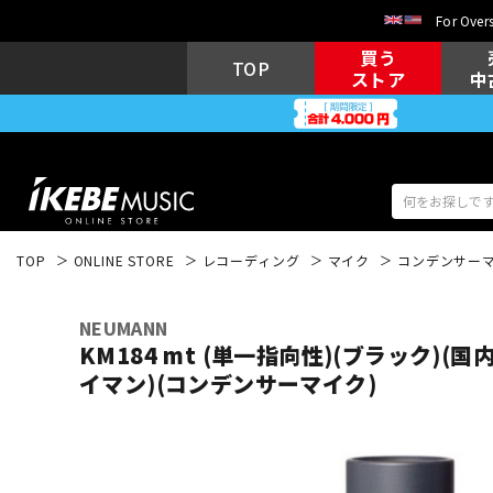
For Overs
買う
TOP
ストア
中
TOP
ONLINE STORE
レコーディング
マイク
コンデンサー
アコギ/エレ
エレキギター
アコ
NEUMANN
KM184 mt (単一指向性)(ブラック)(
イマン)(コンデンサーマイク)
キーボード
電子ピアノ