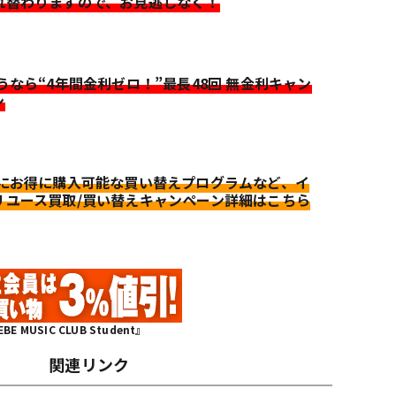
れ替わりますので、お見逃しなく！
迷うなら“4年間金利ゼロ！”最長48回 無金利キャン
ン
更にお得に購入可能な買い替えプログラムなど、イ
リユース買取/買い替えキャンペーン詳細はこちら
MUSIC CLUB Student』
関連リンク