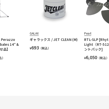
GALAX
Pearl
l Perazzo
ギャラックス / JET CLEAN (M)
RTL-SLP [Rhyt
bales 14″ &
Light（RT-5
693
¥
（税込）
寄せ品】
ントパック]
6,050
込）
¥
（税込）