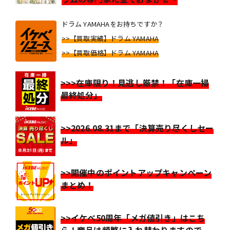
ドラム YAMAHAをお持ちですか？
>>【買取実績】ドラム YAMAHA
>>【買取価格】ドラム YAMAHA
>>>在庫限り！見逃し厳禁！「在庫一掃
最終処分」
>>2026.08.31まで「決算売り尽くしセー
ル」
>>開催中のポイントアップキャンペーン
まとめ！
>>イケベ50周年「メガ値引き」はこち