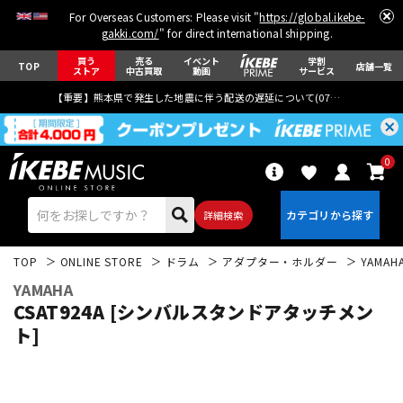
For Overseas Customers: Please visit "
https://global.ikebe-
gakki.com/
" for direct international shipping.
買う
売る
イベント
学割
TOP
店舗一覧
ストア
中古買取
動画
サービス
【重要】熊本県で発生した地震に伴う配送の遅延について(
07月29日
更新)
0
詳細検索
TOP
ONLINE STORE
ドラム
アダプター・ホルダー
YAMAH
YAMAHA
CSAT924A [シンバルスタンドアタッチメン
ト]
エレキギター
アコギ/エレアコ