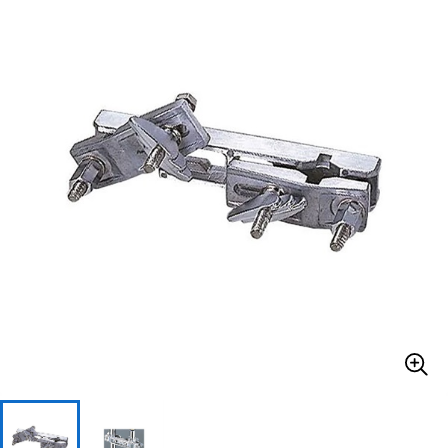
ベース
ウクレレ
ドラム
パーカッション
キーボード
電子ピアノ
管楽器
その他楽器
アンプ
エフェクター
DJ機器
DTM