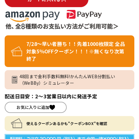
7/28～早い者勝ち！！先着1000枚限定 全品
対象5％OFFクーポン！！！※無くなり次第
終了
48回まで金利手数料無料!かんたんWEB分割払い
（WeBBy）シミュレーター
配送日目安：2～3営業日以内に発送予定
お気に入りに追加
使えるクーポンあるかも"クーポンBOX"を確認