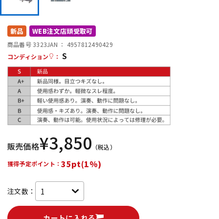
DTM オンライン納品
レコーディング機器
新品
WEB注文店頭受取可
配信/ライブ機器
楽器アクセサリ
商品番号 3323
JAN ：
4957812490429
S
コンディション
：
中古
ヴィンテージ
¥
3,850
販売価格
（税込）
35pt(1%)
獲得予定ポイント：
注文数：
カートに入れる