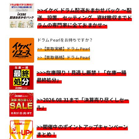
>>イケベ ドラム配送おまかせパック ～配
送、設置、セッティング、資材撤収までド
ラムの専門家に全ておまかせ～
ドラム Pearlをお持ちですか？
>>【買取実績】ドラム Pearl
>>【買取価格】ドラム Pearl
>>>在庫限り！見逃し厳禁！「在庫一掃
最終処分」
>>2026.08.31まで「決算売り尽くしセー
ル」
>>開催中のポイントアップキャンペーン
まとめ！