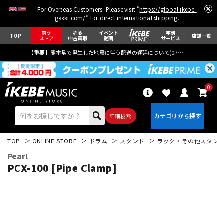
For Overseas Customers: Please visit "
https://global.ikebe-
gakki.com/
" for direct international shipping.
買う
売る
イベント
学割
TOP
店舗一覧
ストア
中古買取
動画
サービス
【重要】熊本県で発生した地震に伴う配送の遅延について(
07月29日
更新)
0
詳細検索
TOP
ONLINE STORE
ドラム
スタンド
ラック・その他スタ
Pearl
PCX-100 [Pipe Clamp]
エレキギター
アコギ/エレアコ