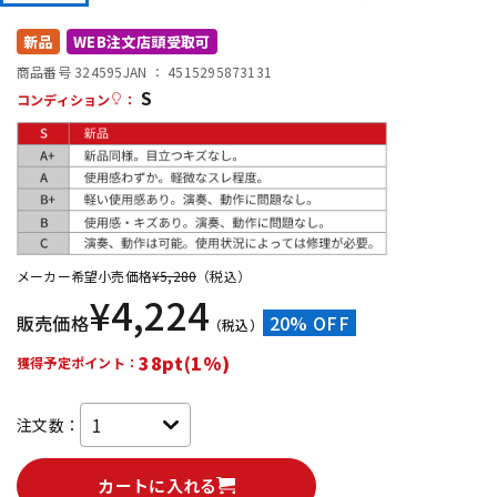
DTM オンライン納品
レコーディング機器
新品
WEB注文店頭受取可
商品番号 324595
JAN ：
4515295873131
S
配信/ライブ機器
楽器アクセサリ
コンディション
：
中古
ヴィンテージ
メーカー希望小売価格
¥
5,280
（税込）
¥
4,224
販売価格
20% OFF
（税込）
38pt(1%)
獲得予定ポイント：
注文数：
カートに入れる