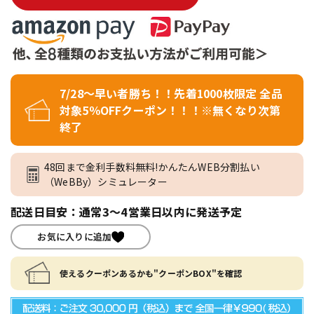
7/28～早い者勝ち！！先着1000枚限定 全品
対象5％OFFクーポン！！！※無くなり次第
終了
48回まで金利手数料無料!かんたんWEB分割払い
（WeBBy）シミュレーター
配送日目安：通常3～4営業日以内に発送予定
お気に入りに追加
使えるクーポンあるかも"クーポンBOX"を確認