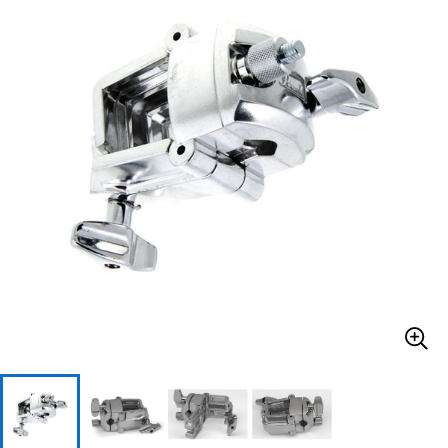
ベース
ウクレレ
ドラム
パーカッション
キーボード
電子ピアノ
管楽器
その他楽器
アンプ
エフェクター
DJ機器
DTM