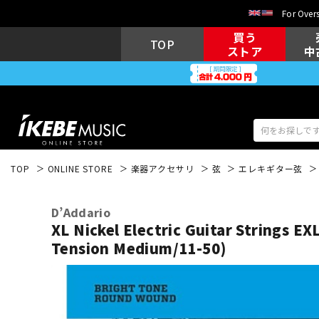
For Overs
買う
TOP
ストア
中
TOP
ONLINE STORE
楽器アクセサリ
弦
エレキギター弦
アコギ/エレ
エレキギター
アコ
D’Addario
XL Nickel Electric Guitar Strings E
Tension Medium/11-50)
キーボード
電子ピアノ