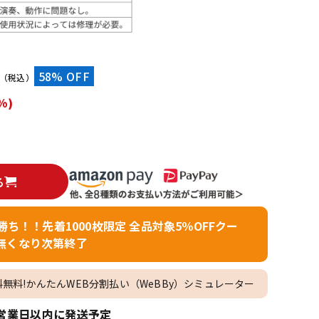
配信/ライブ
楽器アクセサ
機器
リ
）
58% OFF
（税込）
%)
る
者勝ち！！先着1000枚限定 全品対象5％OFFクー
無くなり次第終了
料無料!かんたんWEB分割払い（WeBBy）シミュレーター
営業日以内に発送予定