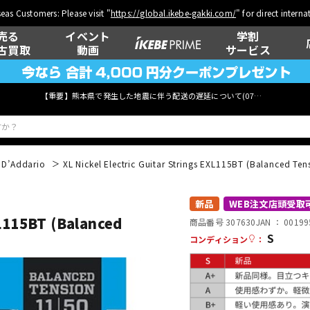
eas Customers: Please visit "
https://global.ikebe-gakki.com/
" for direct intern
売る
イベント
学割
古買取
動画
サービス
【重要】熊本県で発生した地震に伴う配送の遅延について(
07月29日
更新)
D’Addario
XL Nickel Electric Guitar Strings EXL115BT (Balanced Te
ベース
ウクレレ
新品
WEB注文店頭受取
XL115BT (Balanced
商品番号 307630
JAN ：
00199
S
コンディション
：
管楽器
その他楽器