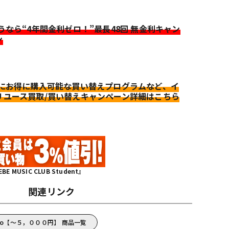
迷うなら“4年間金利ゼロ！”最長48回 無金利キャン
ン
更にお得に購入可能な買い替えプログラムなど、イ
リユース買取/買い替えキャンペーン詳細はこちら
MUSIC CLUB Student』
関連リンク
rio【～５，０００円】 商品一覧