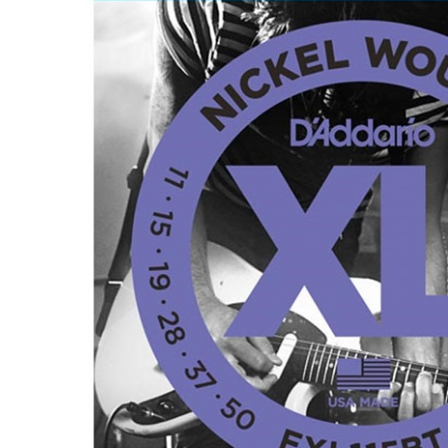
DJ機器
DTM
中古
ヴィンテー