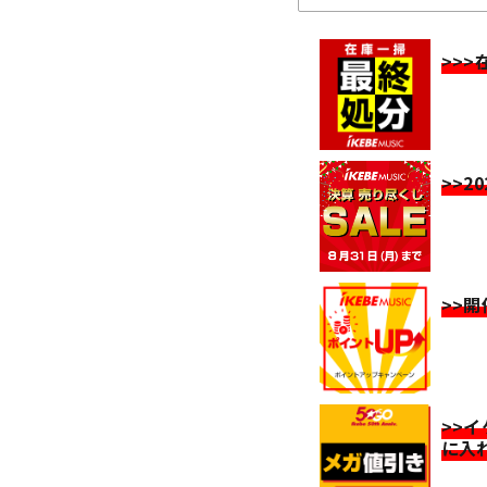
>>
>>2
>>
>>
に入