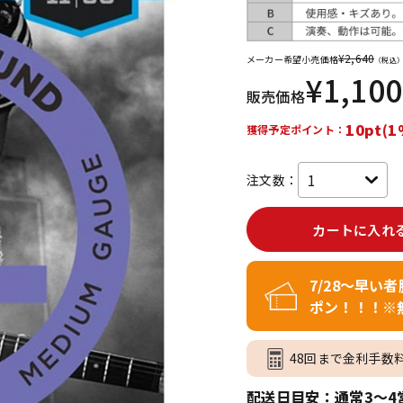
DTM オンラ
レコーディン
イン納品
グ機器
¥
2,640
メーカー希望小売価格
（税込
¥
1,100
販売価格
ジ
10pt(1
獲得予定ポイント：
注文数：
カートに入れ
7/28～早い
ポン！！！※
48回まで金利手数
配送日目安：通常3～4