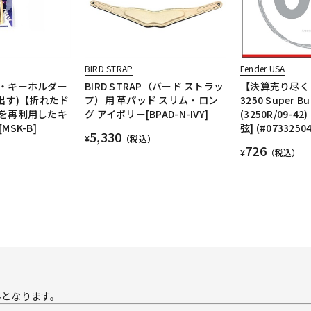
BIRD STRAP
Fender USA
・キーホルダー
BIRD STRAP（バード ストラッ
【決算売り尽く
出す)【折れたド
プ）用 革パッド スリム・ロン
3250 Super Bu
を再利用したキ
グ アイボリー[BPAD-N-IVY]
(3250R/09-4
SK-B]
弦] (#07332504
5,330
¥
（税込）
726
¥
（税込）
外となります。