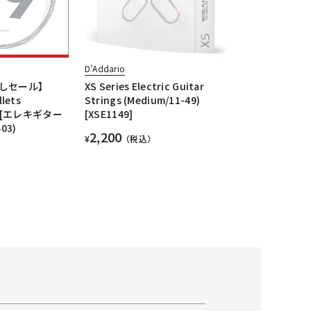
D’Addario
しセール】
XS Series Electric Guitar
llets
Strings (Medium/11-49)
2) [エレキギター
[XSE1149]
03)
2,200
¥
（税込）