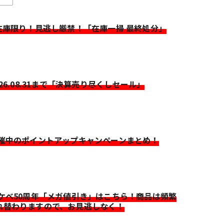
>在庫限り！見逃し厳禁！「在庫一掃 最終処分」
026.08.31まで「決算売り尽くしセール」
開催中のポイントアップキャンペーンまとめ！
イケベ50周年「メガ値引き」はこちら！商品は頻繁
れ替わりますので、お見逃しなく！