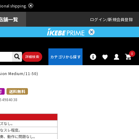
ational shipping.
店舗一覧
ログイン
新規会員登録
0
詳細検索
nsion Medium/11-50)
パーカッショ
ドラム
ン
可
送料無料
54984038
アンプ
エフェクター