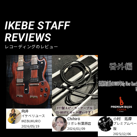
IKEBE STAFF
REVIEWS
レコーディングのレビュー
向井
イケベリユース
Chihirö
小村 拓摩
IKEBUKURO
リボレ秋葉原店
プレミアムベー
2026/05/19
2026/01/09
阪
2025/12/06