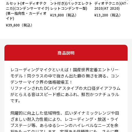
ルセット(オーディオテク
ント付き)(バックエレクト
ディオテクニカ)(AT-
ニカ)(コンデンサーマイク)
レットコンデンサー型)
2020/AT 2020)
(単一指向性・カーディオ
¥
19,800
（税込）
¥
13,200
（税込）
イド)
¥
39,600
（税込）
商品説明
レコーディングマイクといえば！国産世界定番エントリー
モデル！同クラスの中で抜きん出た癖の無さを誇る、コン
デンサーマイク界の価格破壊王！
リファインされたDCバイアスタイプの大口径ダイアフラム
がとらえる音はスピード感にあふれ、鮮烈かつナチュラル
です。
飛躍的に向上した低域特性、広いダイナミックレンジや目
ざましい耐入力性能により、レコーディング・放送・ライ
ブステージ等、あらゆるシーンのハイレベルなニーズを余
裕をもってクリアします。定評ある信頼性にも、さらに磨