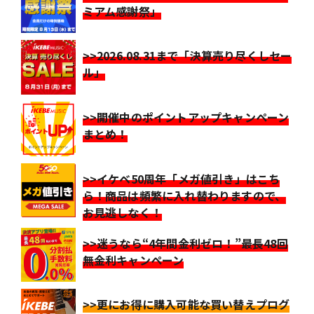
ミアム感謝祭」
>>2026.08.31まで「決算売り尽くしセー
ル」
>>開催中のポイントアップキャンペーン
まとめ！
>>イケベ50周年「メガ値引き」はこち
ら！商品は頻繁に入れ替わりますので、
お見逃しなく！
>>迷うなら“4年間金利ゼロ！”最長48回
無金利キャンペーン
>>更にお得に購入可能な買い替えプログ