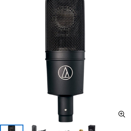
ベース
ウクレレ
ドラム
パーカッション
キーボード
電子ピアノ
管楽器
その他楽器
アンプ
エフェクター
DJ機器
DTM