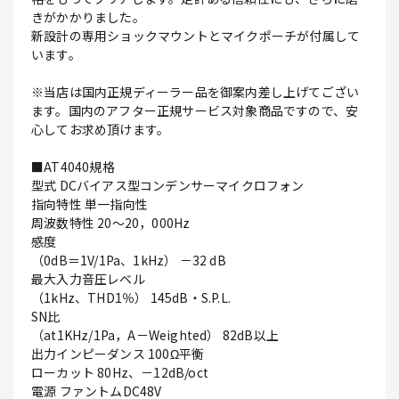
きがかかりました。
新設計の専用ショックマウントとマイクポーチが付属して
います。
※当店は国内正規ディーラー品を御案内差し上げてござい
ます。国内のアフター正規サービス対象商品ですので、安
心してお求め頂けます。
■AT4040規格
型式 DCバイアス型コンデンサーマイクロフォン
指向特性 単一指向性
周波数特性 20～20，000Hz
感度
（0dB＝1V/1Pa、1kHz） －32 dB
最大入力音圧レベル
（1kHz、THD1％） 145dB・S.P.L.
SN比
（at1KHz/1Pa，A－Weighted） 82dB以上
出力インピーダンス 100Ω平衡
ローカット 80Hz、－12dB/oct
電源 ファントムDC48V