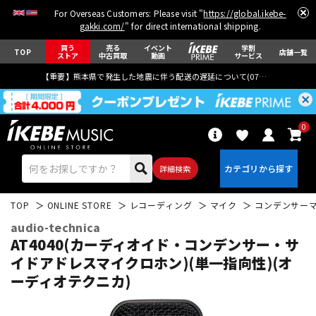
For Overseas Customers: Please visit "
https://global.ikebe-
gakki.com/
" for direct international shipping.
買う
売る
イベント
学割
TOP
店舗一覧
ストア
中古買取
動画
サービス
【重要】熊本県で発生した地震に伴う配送の遅延について(
07月29日
更新)
0
詳細検索
TOP
ONLINE STORE
レコーディング
マイク
コンデンサー
audio-technica
AT4040(カーディオイド・コンデンサー・サ
イドアドレスマイクロホン)(単一指向性)(オ
ーディオテクニカ)
エレキギター
アコギ/エレアコ