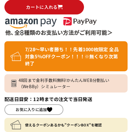
カートに入れる
7/28～早い者勝ち！！先着1000枚限定 全品
対象5％OFFクーポン！！！※無くなり次第
終了
48回まで金利手数料無料!かんたんWEB分割払い
（WeBBy）シミュレーター
配送日目安：12時までの注文で当日発送
お気に入りに追加
使えるクーポンあるかも"クーポンBOX"を確認