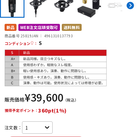
DTM オンライン納品
レコーディング機器
配信/ライブ機器
楽器アクセサリ
新品
WEB注文店頭受取可
送料無料
商品番号 25819
JAN ：
4961310137793
S
コンディション
：
中古
ヴィンテージ
¥
39,600
販売価格
（税込）
360pt(1%)
獲得予定ポイント：
注文数：