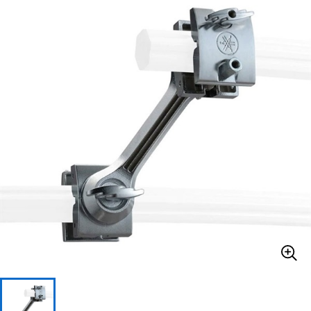
ベース
ウクレレ
ドラム
パーカッション
キーボード
電子ピアノ
管楽器
その他楽器
アンプ
エフェクター
DJ機器
DTM