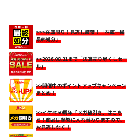
>>>在庫限り！見逃し厳禁！「在庫一掃
最終処分」
>>2026.08.31まで「決算売り尽くしセー
ル」
>>開催中のポイントアップキャンペーン
まとめ！
>>イケベ50周年「メガ値引き」はこち
ら！商品は頻繁に入れ替わりますので、
お見逃しなく！