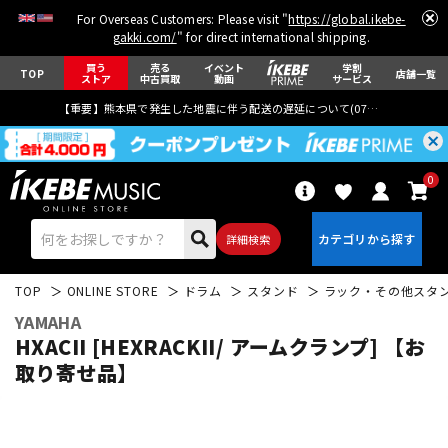
For Overseas Customers: Please visit "
https://global.ikebe-
gakki.com/
" for direct international shipping.
買う
売る
イベント
学割
TOP
店舗一覧
ストア
中古買取
動画
サービス
【重要】熊本県で発生した地震に伴う配送の遅延について(
07月29日
更新)
0
詳細検索
TOP
ONLINE STORE
ドラム
スタンド
ラック・その他スタ
YAMAHA
HXACII [HEXRACKII/ アームクランプ] 【お
取り寄せ品】
エレキギター
アコギ/エレアコ