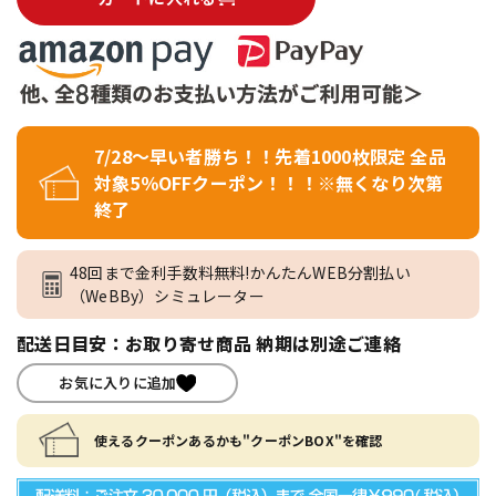
7/28～早い者勝ち！！先着1000枚限定 全品
対象5％OFFクーポン！！！※無くなり次第
終了
48回まで金利手数料無料!かんたんWEB分割払い
（WeBBy）シミュレーター
配送日目安：お取り寄せ商品 納期は別途ご連絡
お気に入りに追加
使えるクーポンあるかも"クーポンBOX"を確認