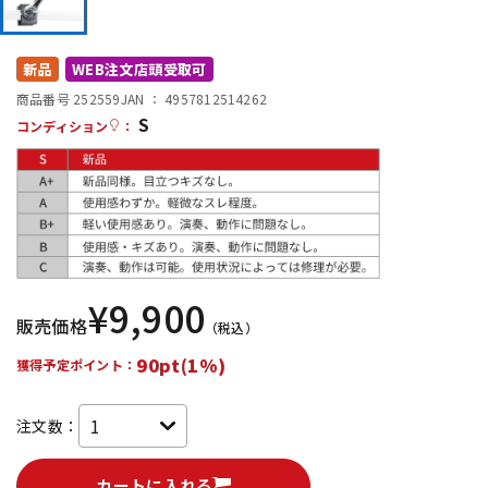
DTM オンライン納品
レコーディング機器
新品
WEB注文店頭受取可
配信/ライブ機器
楽器アクセサリ
商品番号 252559
JAN ：
4957812514262
S
コンディション
：
中古
ヴィンテージ
¥
9,900
販売価格
（税込）
90pt(1%)
獲得予定ポイント：
注文数：
カートに入れる