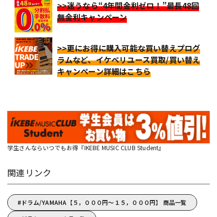
>>迷うなら“4年間金利ゼロ！”最長48回
無金利キャンペーン
>>更にお得に購入可能な買い替えプログ
ラムなど、イケベリユース買取/買い替え
キャンペーン詳細はこちら
学生さんならいつでもお得『IKEBE MUSIC CLUB Student』
関連リンク
ドラム/YAMAHA【５，０００円～１５，０００円】 商品一覧