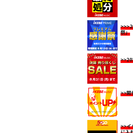
>>>
祭」
>>2
>>
>>
に入