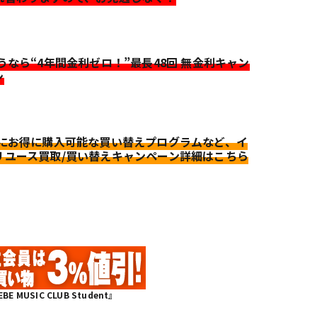
迷うなら“4年間金利ゼロ！”最長48回 無金利キャン
ン
更にお得に購入可能な買い替えプログラムなど、イ
リユース買取/買い替えキャンペーン詳細はこちら
MUSIC CLUB Student』