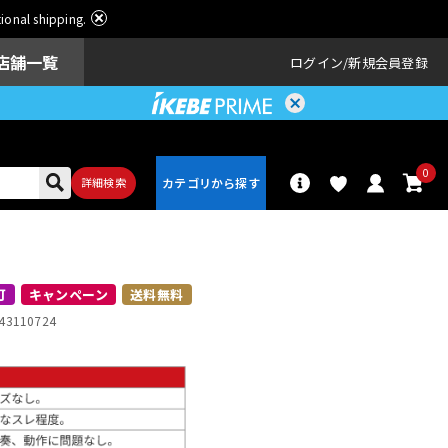
ational shipping.
店舗一覧
ログイン
新規会員登録
0
詳細検索
パーカッショ
ドラム
ン
可
キャンペーン
送料無料
43110724
アンプ
エフェクター