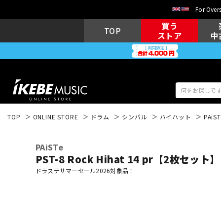
For Overs
買う
TOP
ストア
中
TOP
ONLINE STORE
ドラム
シンバル
ハイハット
PAiST
アコギ/エレ
エレキギター
アコ
PAiSTe
PST-8 Rock Hihat 14 pr【2枚セット】
ドラステサマーセール2026対象品！
キーボード
電子ピアノ