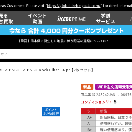
eas Customers: Please visit "
https://global.ikebe-gakki.com/
" for direct intern
売る
イベント
学割
古買取
動画
サービス
【重要】熊本県で発生した地震に伴う配送の遅延について(
07月29日
更新)
e
PST-8
PST-8 Rock Hihat 14 pr【2枚セット】
ベース
ウクレレ
新品
WEB注文店頭受取
商品番号 245242
JAN ：
06976
S
コンディション
：
ポイント
管楽器
その他楽器
10%
還元