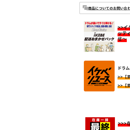
商品についてのお問い合
>>
ッテ
せ～
ドラム
>>【
>>【
>>