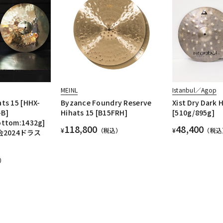
MEINL
Istanbul／Agop
ts 15 [HHX-
Byzance Foundry Reserve
Xist Dry Dark H
B]
Hihats 15 [B15FRH]
[510g/895g]
ottom:1432g]
118,800
48,400
¥
（税込）
¥
（税込
会2024ドラス
）