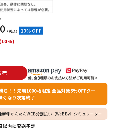
配信/ライブ
楽器アクセサ
機器
リ
）
60
10% OFF
（税込）
(10%)
る
者勝ち！！先着1000枚限定 全品対象5％OFFクー
無くなり次第終了
料無料!かんたんWEB分割払い（WeBBy）シミュレーター
日以内に発送予定