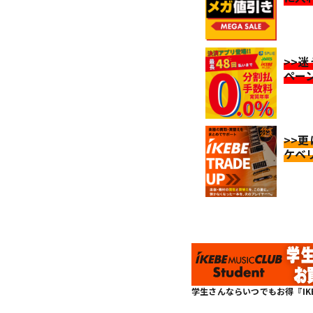
>>
ペー
>>
ケベ
学生さんならいつでもお得『IKEBE 