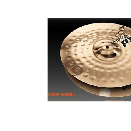
DJ機器
DTM
中古
ヴィンテー