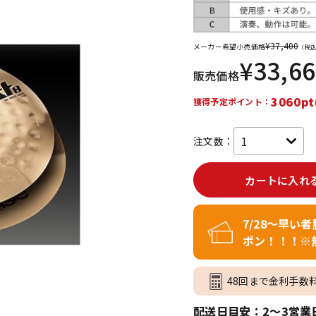
DTM オンラ
レコーディン
イン納品
グ機器
¥
37,400
メーカー希望小売価格
（税込
¥
33,6
販売価格
ジ
3060pt
獲得予定ポイント：
注文数：
カートに入れ
7/28～早い
ポン！！！※
48回まで金利手数
配送日目安：2～3営業