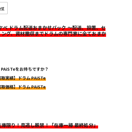
わせ
イケベ ドラム配送おまかせパック ～配送、設置、セ
ィング、資材撤収までドラムの専門家に全ておまか
 PAiSTeをお持ちですか？
買取実績】ドラム PAiSTe
買取価格】ドラム PAiSTe
>在庫限り！見逃し厳禁！「在庫一掃 最終処分」