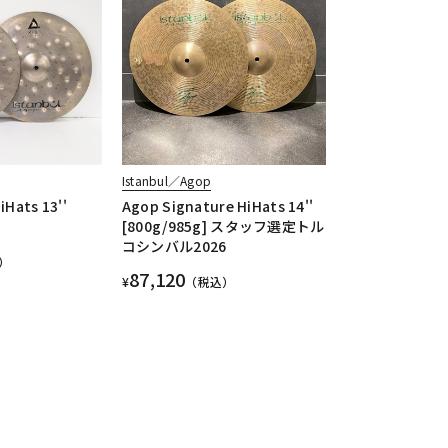
Istanbul／Agop
iHats 13''
Agop Signature HiHats 14''
[800g/985g] スタッフ選定トル
コシンバル2026
）
87,120
¥
（税込）