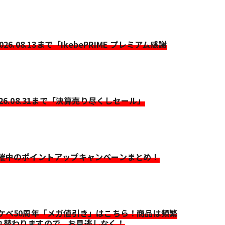
2026.08.13まで「IkebePRIME プレミアム感謝
026.08.31まで「決算売り尽くしセール」
開催中のポイントアップキャンペーンまとめ！
イケベ50周年「メガ値引き」はこちら！商品は頻繁
れ替わりますので、お見逃しなく！