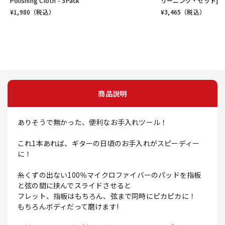
Polishing Cloth - 3Pack
リーニング・セット]
¥
1,980
（税込）
¥
3,465
（税込）
商品説明
ありそうで無かった、便利なお手入れツール！
これ1本あれば、ギターの日頃のお手入れがスピーディー
に！
糸くずの出ない100％マイクロファイバーのパッドを指板
と弦の間に挟んでスライドさせると
フレット、指板はもちろん、弦まで同時にピカピカに！
もちろんボディだって磨けます!