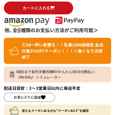
カートに入れる
7/28～早い者勝ち！！先着1000枚限定 全品
対象5％OFFクーポン！！！※無くなり次第
終了
48回まで金利手数料無料!かんたんWEB分割払い
（WeBBy）シミュレーター
配送日目安：2～3営業日以内に発送予定
お気に入りに追加
使えるクーポンあるかも"クーポンBOX"を確認