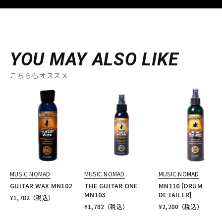
YOU MAY ALSO LIKE
こちらもオススメ
MUSIC NOMAD
MUSIC NOMAD
MUSIC NOMAD
GUITAR WAX MN102
THE GUITAR ONE
MN110 [DRUM
MN103
DETAILER]
¥
1,782
（税込）
¥
1,782
（税込）
¥
2,200
（税込）