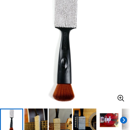
ベース
ウクレレ
ドラム
パーカッション
キーボード
電子ピアノ
管楽器
その他楽器
アンプ
エフェクター
DJ機器
DTM