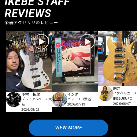
IKEBE STAFF
REVIEWS
楽器アクセサリのレビュー
向井
イケベリユース
小村 拓摩
イシダ
IKEBUKURO
プレミアムベース大
パワーDJ's渋谷
2026/06/07
阪
2026/07/19
2026/08/02
VIEW MORE