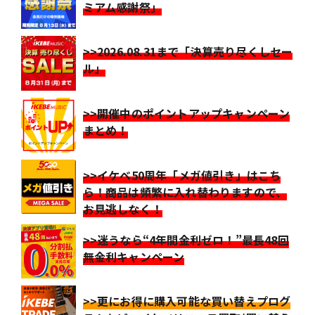
ミアム感謝祭」
>>2026.08.31まで「決算売り尽くしセー
ル」
>>開催中のポイントアップキャンペーン
まとめ！
>>イケベ50周年「メガ値引き」はこち
ら！商品は頻繁に入れ替わりますので、
お見逃しなく！
>>迷うなら“4年間金利ゼロ！”最長48回
無金利キャンペーン
>>更にお得に購入可能な買い替えプログ