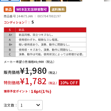
DTM オンライン納品
レコーディング機器
新品
WEB注文店頭受取可
送料無料
商品番号 244675
JAN ：
0857047002197
S
配信/ライブ機器
楽器アクセサリ
コンディション
：
中古
ヴィンテージ
メーカー希望小売価格
¥
1,980
（税込）
¥
1,980
販売価格
（税込）
¥
1,782
特別価格
10% OFF
（税込）
16pt(1%)
獲得予定ポイント：
注文数：