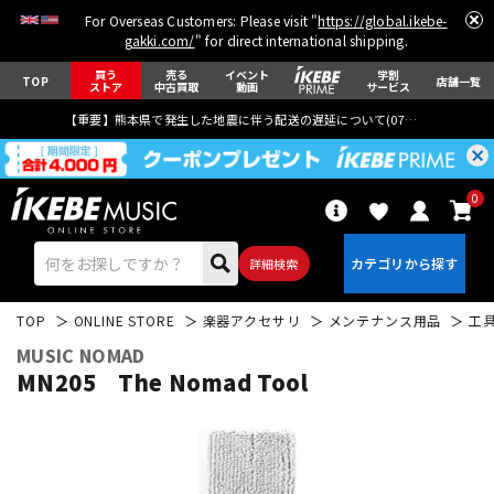
For Overseas Customers: Please visit "
https://global.ikebe-
gakki.com/
" for direct international shipping.
買う
売る
イベント
学割
TOP
店舗一覧
ストア
中古買取
動画
サービス
【重要】熊本県で発生した地震に伴う配送の遅延について(
07月29日
更新)
0
詳細検索
TOP
ONLINE STORE
楽器アクセサリ
メンテナンス用品
工
MUSIC NOMAD
MN205 The Nomad Tool
エレキギター
アコギ/エレアコ