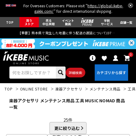
For Overseas Customers: Please visit "
https://global.ikebe-
gakki.com/
" for direct international shipping.
買う
売る
イベント
学割
TOP
店舗一覧
ストア
中古買取
動画
サービス
【重要】熊本県で発生した地震に伴う配送の遅延について(
07月29日
更新)
0
詳細検索
TOP
ONLINE STORE
楽器アクセサリ
メンテナンス用品
工具
楽器アクセサリ メンテナンス用品 工具 MUSIC NOMAD 商品
一覧
25
件
エレキギター
アコギ/エレアコ
更に絞り込む