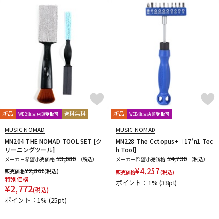
新品
送料無料
新品
WEB注文店頭受取可
WEB注文店頭受取可
MUSIC NOMAD
MUSIC NOMAD
MN204 THE NOMAD TOOL SET [ク
MN228 The Octopus+［17'n1 Tec
リーニングツール]
h Tool］
¥3,080
¥4,730
メーカー希望小売価格
（税込）
メーカー希望小売価格
（税込）
¥
2,860
¥
4,257
販売価格
(税込)
販売価格
(税込)
特別価格
ポイント：1%
(38pt)
¥
2,772
(税込)
ポイント：1%
(25pt)