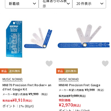
在庫ありのみ表
新着順
20 件表示
示
ベース
ウクレレ
ドラム
パーカッション
キーボード
電子ピアノ
管楽器
その他楽器
新品
送料無料
新品
送料無料
アンプ
エフェクター
MUSIC NOMAD
MUSIC NOMAD
MN870 Precision Fret Rocker+ an
MN840 Precision Fret Gauge
d Fret Gauge Kit
¥3,300
メーカー希望小売価格
（税込）
¥9,900
メーカー希望小売価格
（税込）
¥
3,080
販売価格
(税込)
DJ機器
DTM
¥
8,910
特別価格
販売価格
(税込)
¥
2,970
(税込)
ポイント：1%
(81pt)
ポイント：1%
(27pt)