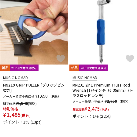
新品
新品
WEB注文店頭受取可
WEB注文店頭受取可
MUSIC NOMAD
MUSIC NOMAD
MN219 GRIP PULLER [ブリッジピン
MN231 2in1 Premium Truss Rod
抜き]
Wrench [1/4インチ（6.35mm）/ト
ラスロッドレンチ]
¥1,650
メーカー希望小売価格
（税込）
¥2,750
メーカー希望小売価格
（税込）
¥
1,540
販売価格
(税込)
¥
2,475
特別価格
販売価格
(税込)
¥
1,485
(税込)
ポイント：1%
(22pt)
ポイント：1%
(13pt)