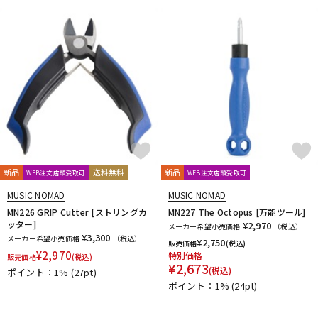
新品
送料無料
新品
WEB注文店頭受取可
WEB注文店頭受取可
MUSIC NOMAD
MUSIC NOMAD
MN226 GRIP Cutter [ストリングカ
MN227 The Octopus [万能ツール]
ッター]
¥2,970
メーカー希望小売価格
（税込）
¥3,300
メーカー希望小売価格
（税込）
¥
2,750
販売価格
(税込)
¥
2,970
特別価格
販売価格
(税込)
¥
2,673
(税込)
ポイント：1%
(27pt)
ポイント：1%
(24pt)