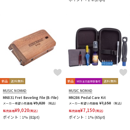
DTM オンライン納品
レコーディング機器
配信/ライブ機器
楽器アクセサリ
中古
ヴィンテージ
新品
送料無料
新品
送料無料
WEB注文店頭受取可
MUSIC NOMAD
MUSIC NOMAD
MN831 Fret Beveling File (B-File)
MN286 Pedal Care Kit
¥9,020
¥7,150
メーカー希望小売価格
（税込）
メーカー希望小売価格
（税込）
¥
9,020
¥
7,150
販売価格
(税込)
販売価格
(税込)
ポイント：1%
(82pt)
ポイント：1%
(65pt)