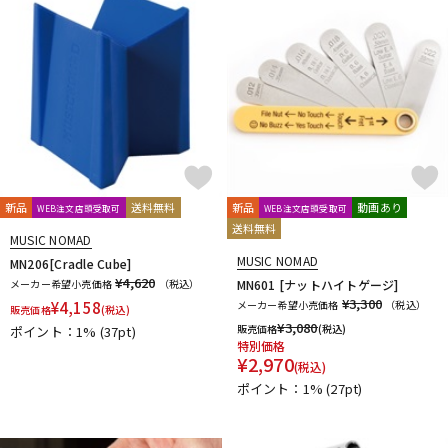
新品
送料無料
新品
動画あり
WEB注文店頭受取可
WEB注文店頭受取可
送料無料
MUSIC NOMAD
MUSIC NOMAD
MN206[Cradle Cube]
¥4,620
メーカー希望小売価格
（税込）
MN601 [ナットハイトゲージ]
¥3,300
¥
4,158
メーカー希望小売価格
（税込）
販売価格
(税込)
¥
3,080
販売価格
(税込)
ポイント：1%
(37pt)
特別価格
¥
2,970
(税込)
ポイント：1%
(27pt)