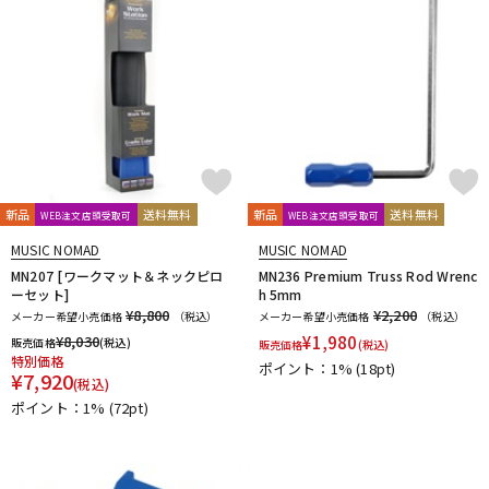
新品
送料無料
新品
送料無料
WEB注文店頭受取可
WEB注文店頭受取可
MUSIC NOMAD
MUSIC NOMAD
MN207 [ワークマット＆ネックピロ
MN236 Premium Truss Rod Wrenc
ーセット]
h 5mm
¥8,800
¥2,200
メーカー希望小売価格
（税込）
メーカー希望小売価格
（税込）
¥
8,030
¥
1,980
販売価格
(税込)
販売価格
(税込)
特別価格
ポイント：1%
(18pt)
¥
7,920
(税込)
ポイント：1%
(72pt)