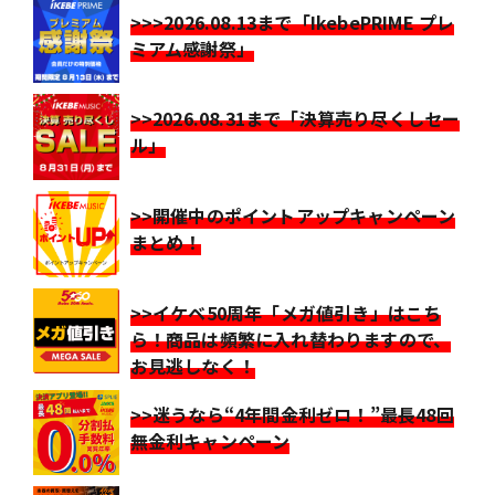
>>>2026.08.13まで「IkebePRIME プレ
ミアム感謝祭」
>>2026.08.31まで「決算売り尽くしセー
ル」
>>開催中のポイントアップキャンペーン
まとめ！
>>イケベ50周年「メガ値引き」はこち
ら！商品は頻繁に入れ替わりますので、
お見逃しなく！
>>迷うなら“4年間金利ゼロ！”最長48回
無金利キャンペーン