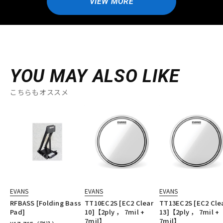
VIEW MORE
YOU MAY ALSO LIKE
こちらもオススメ
EVANS
EVANS
EVANS
RFBASS [Folding Bass
TT10EC2S [EC2 Clear
TT13EC2S [EC2 Cle
Pad]
10]【2ply ， 7mil +
13]【2ply ， 7mil +
7mil】
7mil】