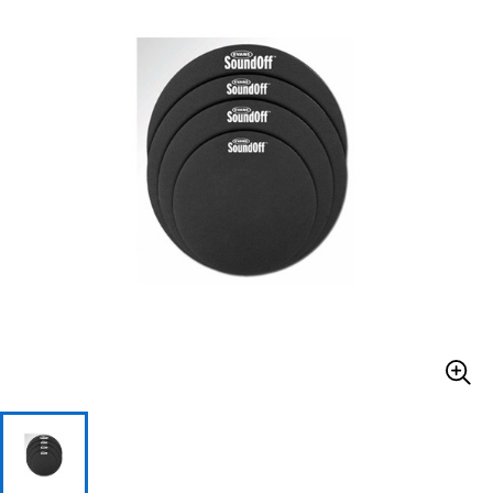
ベース
ウクレレ
ドラム
パーカッション
キーボード
電子ピアノ
管楽器
その他楽器
アンプ
エフェクター
DJ機器
DTM