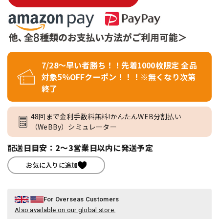
7/28～早い者勝ち！！先着1000枚限定 全品
対象5％OFFクーポン！！！※無くなり次第
終了
48回まで金利手数料無料!かんたんWEB分割払い
（WeBBy）シミュレーター
配送日目安：2～3営業日以内に発送予定
お気に入りに追加
For Overseas Customers
Also available on our global store.