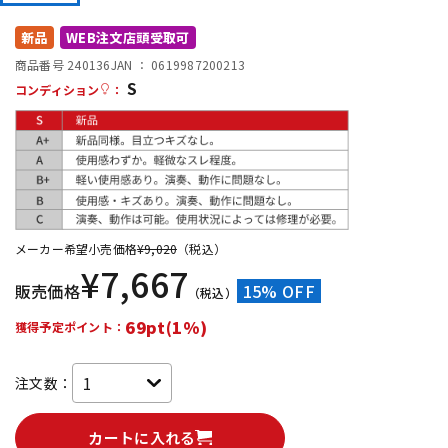
DTM オンライン納品
レコーディング機器
新品
WEB注文店頭受取可
商品番号 240136
JAN ：
0619987200213
S
配信/ライブ機器
楽器アクセサリ
コンディション
：
中古
ヴィンテージ
メーカー希望小売価格
¥
9,020
（税込）
¥
7,667
販売価格
15% OFF
（税込）
69pt(1%)
獲得予定ポイント：
注文数：
カートに入れる