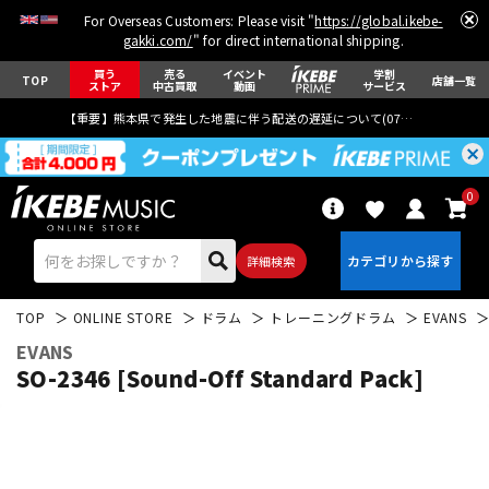
For Overseas Customers: Please visit "
https://global.ikebe-
gakki.com/
" for direct international shipping.
買う
売る
イベント
学割
TOP
店舗一覧
ストア
中古買取
動画
サービス
【重要】熊本県で発生した地震に伴う配送の遅延について(
07月29日
更新)
0
詳細検索
TOP
ONLINE STORE
ドラム
トレーニングドラム
EVANS
EVANS
SO-2346 [Sound-Off Standard Pack]
エレキギター
アコギ/エレアコ