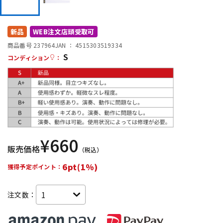
DTM オンライン納品
レコーディング機器
新品
WEB注文店頭受取可
配信/ライブ機器
楽器アクセサリ
商品番号 237964
JAN ：
4515303519334
S
コンディション
：
中古
ヴィンテージ
¥
660
販売価格
（税込）
6pt(1%)
獲得予定ポイント：
注文数：