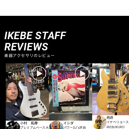
IKEBE STAFF
REVIEWS
楽器アクセサリのレビュー
向井
イケベリユース
小村 拓摩
イシダ
IKEBUKURO
プレミアムベース大
パワーDJ's渋谷