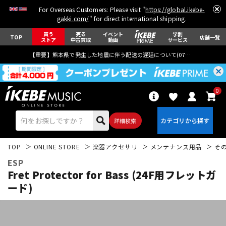
For Overseas Customers: Please visit "
https://global.ikebe-
gakki.com/
" for direct international shipping.
買う
売る
イベント
学割
TOP
店舗一覧
ストア
中古買取
動画
サービス
【重要】熊本県で発生した地震に伴う配送の遅延について(
07月29日
更新)
0
詳細検索
TOP
ONLINE STORE
楽器アクセサリ
メンテナンス用品
そ
ESP
Fret Protector for Bass (24F用フレットガ
ード)
エレキギター
アコギ/エレアコ