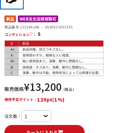
DTM オンライン納品
レコーディング機器
新品
WEB注文店頭受取可
配信/ライブ機器
楽器アクセサリ
商品番号 225240
JAN ：
0840553053395
S
コンディション
：
中古
ヴィンテージ
¥
13,200
販売価格
（税込）
120pt(1%)
獲得予定ポイント：
注文数：
カートに入れる