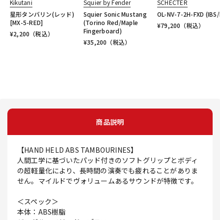
Kikutani
Squier by Fender
SCHECTER
星形タンバリン(レッド)
Squier Sonic Mustang
OL-NV-7-2H-FXD (IBS/
[MX-5-RED]
(Torino Red/Maple
¥
79,200
（税込）
Fingerboard)
¥
2,200
（税込）
¥
35,200
（税込）
商品説明
【HAND HELD ABS TAMBOURINES】
人間工学に基づいたパッド付きのソフトグリップとボディ
の超軽量化により、長時間の演奏でも疲れることがありま
せん。マイルドでヴォリュームあるサウンドが特徴です。
＜スペック＞
本体：ABS樹脂