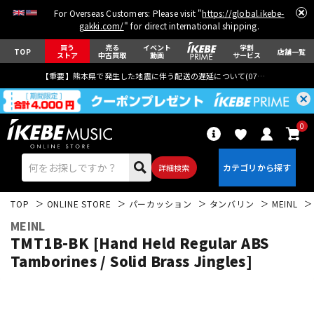
For Overseas Customers: Please visit "
https://global.ikebe-
gakki.com/
" for direct international shipping.
買う
売る
イベント
学割
TOP
店舗一覧
ストア
中古買取
動画
サービス
【重要】熊本県で発生した地震に伴う配送の遅延について(
07月29日
更新)
0
詳細検索
TOP
ONLINE STORE
パーカッション
タンバリン
MEINL
MEINL
TMT1B-BK [Hand Held Regular ABS
Tamborines / Solid Brass Jingles]
エレキギター
アコギ/エレアコ