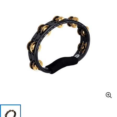
ベース
ウクレレ
ドラム
パーカッション
キーボード
電子ピアノ
管楽器
その他楽器
アンプ
エフェクター
DJ機器
DTM