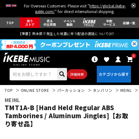
For Overseas Customers: Please visit "
https://global.ikebe-
gakki.com/
" for direct international shipping.
買う
売る
イベント
学割
TOP
店舗一覧
ストア
中古買取
動画
サービス
【重要】熊本県で発生した地震に伴う配送の遅延について(
07月29日
更新)
0
詳細検索
TOP
ONLINE STORE
パーカッション
タンバリン
MEINL
MEINL
TMT1A-B [Hand Held Regular ABS
Tamborines / Aluminum Jingles]【お取
り寄せ品】
エレキギター
アコギ/エレアコ