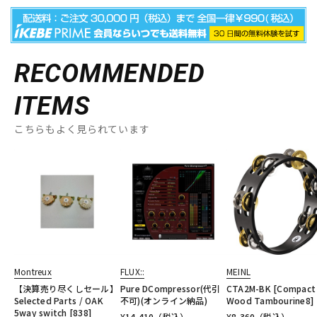
RECOMMENDED
ITEMS
こちらもよく見られています
Montreux
FLUX::
MEINL
【決算売り尽くしセール】
Pure DCompressor(代引
CTA2M-BK [Compact
Selected Parts / OAK
不可)(オンライン納品)
Wood Tambourine8]
5way switch [838]
¥
14,410
（税込）
¥
8,360
（税込）