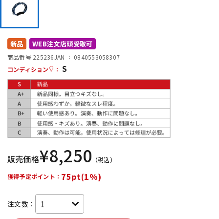
DTM オンライン納品
レコーディング機器
配信/ライブ機器
楽器アクセサリ
新品
WEB注文店頭受取可
商品番号 225236
JAN ：
0840553058307
S
コンディション
：
中古
ヴィンテージ
¥
8,250
販売価格
（税込）
75pt(1%)
獲得予定ポイント：
注文数：