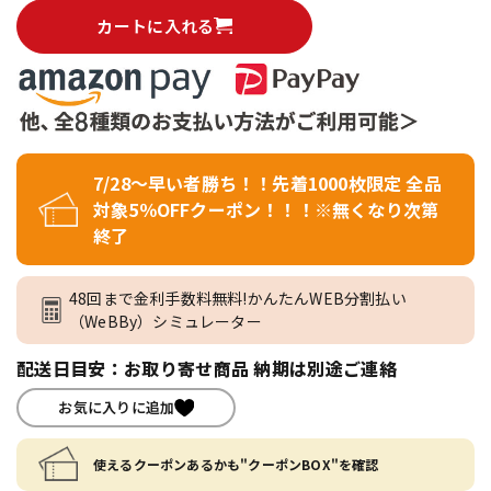
カートに入れる
7/28～早い者勝ち！！先着1000枚限定 全品
対象5％OFFクーポン！！！※無くなり次第
終了
48回まで金利手数料無料!かんたんWEB分割払い
（WeBBy）シミュレーター
配送日目安：お取り寄せ商品 納期は別途ご連絡
お気に入りに追加
使えるクーポンあるかも"クーポンBOX"を確認