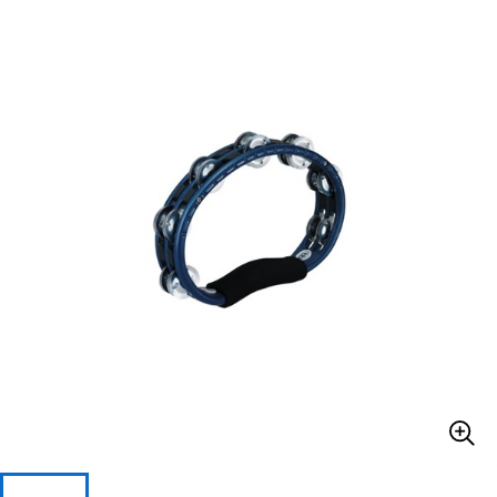
ベース
ウクレレ
ドラム
パーカッション
キーボード
電子ピアノ
管楽器
その他楽器
アンプ
エフェクター
DJ機器
DTM