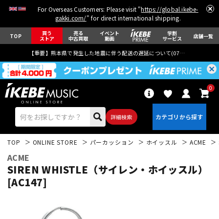
For Overseas Customers: Please visit "
https://global.ikebe-
gakki.com/
" for direct international shipping.
買う
売る
イベント
学割
TOP
店舗一覧
ストア
中古買取
動画
サービス
【重要】熊本県で発生した地震に伴う配送の遅延について(
07月29日
更新)
0
詳細検索
TOP
ONLINE STORE
パーカッション
ホイッスル
ACME
ACME
SIREN WHISTLE（サイレン・ホイッスル）
[AC147]
エレキギター
アコギ/エレアコ