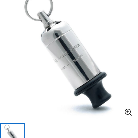
ベース
ウクレレ
ドラム
パーカッション
キーボード
電子ピアノ
管楽器
その他楽器
アンプ
エフェクター
DJ機器
DTM