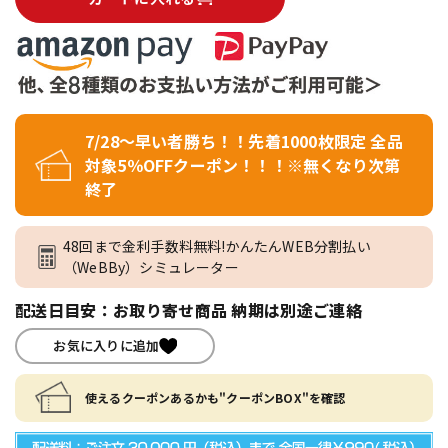
7/28～早い者勝ち！！先着1000枚限定 全品
対象5％OFFクーポン！！！※無くなり次第
終了
48回まで金利手数料無料!かんたんWEB分割払い
（WeBBy）シミュレーター
配送日目安：お取り寄せ商品 納期は別途ご連絡
お気に入りに追加
使えるクーポンあるかも"クーポンBOX"を確認