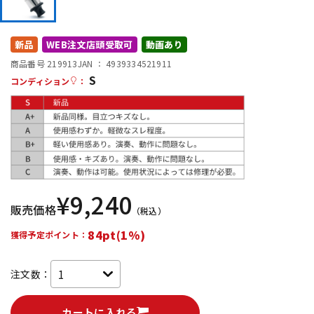
DTM オンライン納品
レコーディング機器
新品
WEB注文店頭受取可
動画あり
配信/ライブ機器
楽器アクセサリ
商品番号 219913
JAN ：
4939334521911
S
コンディション
：
中古
ヴィンテージ
¥
9,240
販売価格
（税込）
84pt(1%)
獲得予定ポイント：
注文数：
カートに入れる