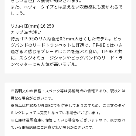
らしい音色」の獲得が約束されます。
また、ヘヴィータイプとは思えない吹奏感にも驚かれるで
しょう。
リム内径(mm):16.250
カップ深さ:浅い
特長 :TP-9Eのリム内径を0.3ｍｍ大きくしたモデル。ビッ
グバンドのリードトランペットに好適で、TP-9Eでは小さ
過ぎると感じるプレーヤはこれを選ぶと良い。TP-9Eと共
に、スタジオミュージシャンやビッグバンドのリードトラ
ンペッターにも人気が高いモデル。
※説明文中の価格・スペック等は掲載時点の情報であり、現状とは
異なる場合がございます。
※商品は店頭及び外部ECでも併売しておりますため、ご注文のタイ
ミングによっては完売となっている場合がございます。
※在庫は遠隔倉庫に保管している場合もございますので、表示され
ている取扱店舗にご用意が無い場合がございます。