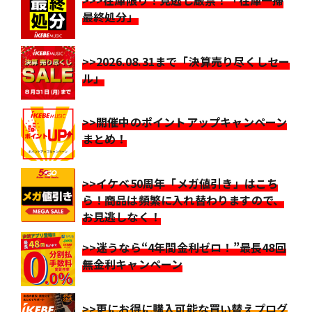
>>>在庫限り！見逃し厳禁！「在庫一掃
最終処分」
>>2026.08.31まで「決算売り尽くしセー
ル」
>>開催中のポイントアップキャンペーン
まとめ！
>>イケベ50周年「メガ値引き」はこち
ら！商品は頻繁に入れ替わりますので、
お見逃しなく！
>>迷うなら“4年間金利ゼロ！”最長48回
無金利キャンペーン
>>更にお得に購入可能な買い替えプログ