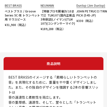
BEST BRASS
NEUMANN
Dunlop (Jim Dunlop)
ベストブラス / Groove
【特価プロモ開催(9/10ま
JOHN PETRUCCI TRIN
Series 5C 改 トランペット
で)】TLM107 (国内正規品
PICK (545-JP)
用 マウスピース
3年保証)(ノイマン)(TLM
¥
330
（税込）
107)(コンデンサーマイク)
¥
31,900
（税込）
¥
189,288
（税込）
商品説明
BEST BRASSのイメージする「素晴らしいトランペットの
音」を具現化するために、重量をやや重くデザインしまし
た。また、その独自のデザインを強調する2本の音響スリッ
トは
音の遠達性と柔軟性を両立します。
音の重厚感、遠達性、そして、堂々とした「トランペット