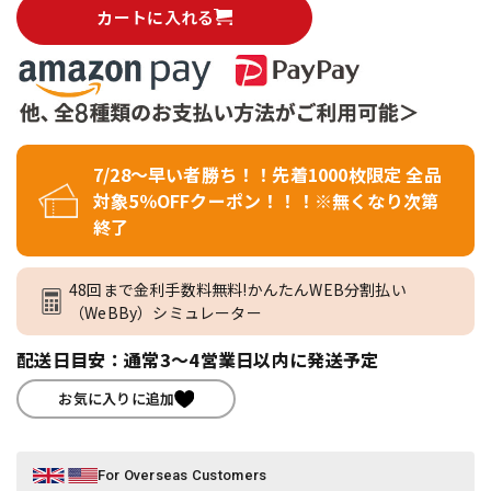
カートに入れる
7/28～早い者勝ち！！先着1000枚限定 全品
対象5％OFFクーポン！！！※無くなり次第
終了
48回まで金利手数料無料!かんたんWEB分割払い
（WeBBy）シミュレーター
配送日目安：通常3～4営業日以内に発送予定
お気に入りに追加
For Overseas Customers