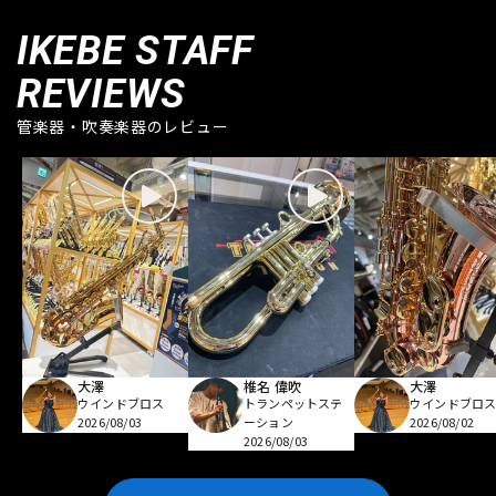
IKEBE STAFF
REVIEWS
管楽器・吹奏楽器のレビュー
大澤
椎名 偉吹
大澤
ウインドブロス
トランペットステ
ウインドブロ
2026/08/03
ーション
2026/08/02
2026/08/03