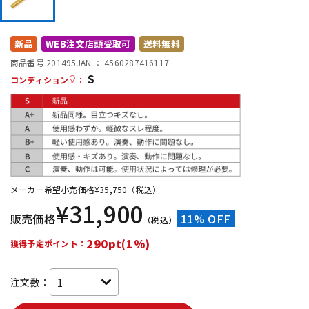
DTM オンライン納品
レコーディング機器
新品
WEB注文店頭受取可
送料無料
配信/ライブ機器
楽器アクセサリ
商品番号 201495
JAN ：
4560287416117
S
コンディション
：
中古
ヴィンテージ
メーカー希望小売価格
¥
35,750
（税込）
¥
31,900
販売価格
11% OFF
（税込）
290pt(1%)
獲得予定ポイント：
注文数：