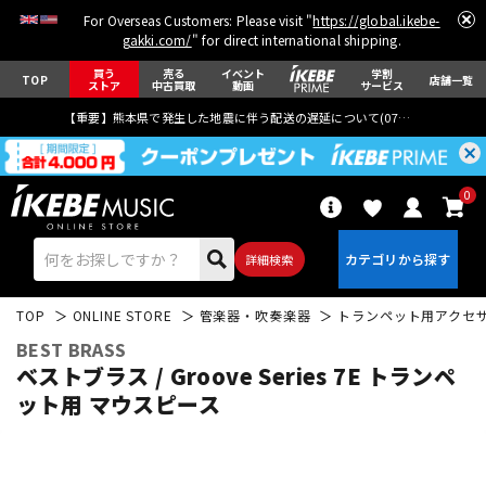
For Overseas Customers: Please visit "
https://global.ikebe-
gakki.com/
" for direct international shipping.
買う
売る
イベント
学割
TOP
店舗一覧
ストア
中古買取
動画
サービス
【重要】熊本県で発生した地震に伴う配送の遅延について(
07月29日
更新)
0
詳細検索
TOP
ONLINE STORE
管楽器・吹奏楽器
トランペット用アクセ
BEST BRASS
ベストブラス / Groove Series 7E トランペ
ット用 マウスピース
エレキギター
アコギ/エレアコ