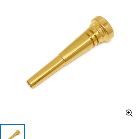
ベース
ウクレレ
ドラム
パーカッション
キーボード
電子ピアノ
管楽器
その他楽器
アンプ
エフェクター
DJ機器
DTM