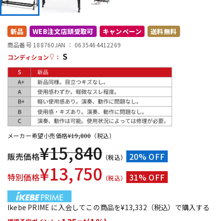
DTM オンライン納品
レコーディング機器
新品
WEB注文店頭受取可
キャンペーン
送料無料
配信/ライブ機器
楽器アクセサリ
商品番号 188760
JAN ：
0635464412269
S
コンディション
：
中古
ヴィンテージ
メーカー希望小売価格
¥
19,800
（税込）
¥
15,840
販売価格
20% OFF
（税込）
¥
13,750
特別価格
31% OFF
（税込）
Ikebe PRIME に入会してこの商品を¥13,332（税込）で購入する