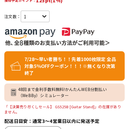
125pt(1%)
獲得予定ポイント：
注文数：
7/28～早い者勝ち！！先着1000枚限定 全品
対象5％OFFクーポン！！！※無くなり次第
終了
48回まで金利手数料無料!かんたんWEB分割払い
（WeBBy）シミュレーター
「【決算売り尽くしセール】 GS525B [Guitar Stand]」の在庫があり
ません。
配送日目安：通常3～4営業日以内に発送予定