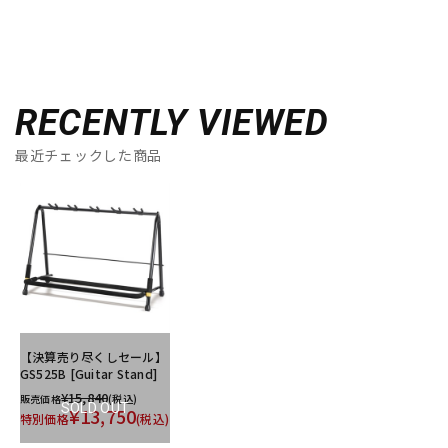
RECENTLY VIEWED
最近チェックした商品
【決算売り尽くしセール】
GS525B [Guitar Stand]
¥15,840
販売価格
(税込)
SOLD OUT
¥13,750
特別価格
(税込)