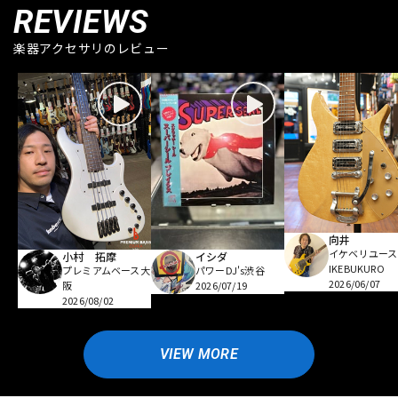
REVIEWS
楽器アクセサリのレビュー
向井
イケベリユース
小村 拓摩
イシダ
IKEBUKURO
プレミアムベース大
パワーDJ's渋谷
2026/06/07
阪
2026/07/19
2026/08/02
VIEW MORE