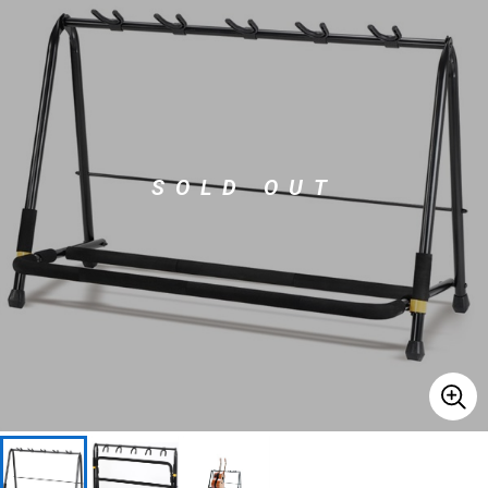
ベース
ウクレレ
ドラム
パーカッション
SOLD OUT
キーボード
電子ピアノ
管楽器
その他楽器
アンプ
エフェクター
DJ機器
DTM