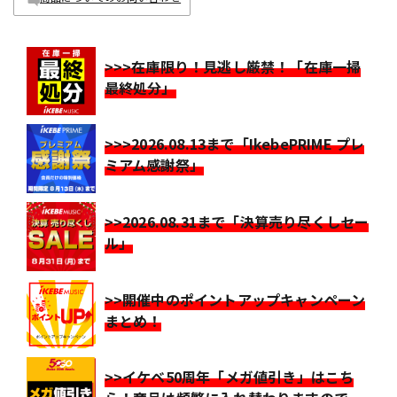
>>>在庫限り！見逃し厳禁！「在庫一掃
最終処分」
>>>2026.08.13まで「IkebePRIME プレ
ミアム感謝祭」
>>2026.08.31まで「決算売り尽くしセー
ル」
>>開催中のポイントアップキャンペーン
まとめ！
>>イケベ50周年「メガ値引き」はこち