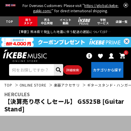
For Overseas Customers: Please visit "
https://global.ikebe-
gakki.com/
" for direct international shipping.
買う
売る
イベント
学割
TOP
店舗一覧
ストア
中古買取
動画
サービス
【重要】熊本県で発生した地震に伴う配送の遅延について(
07月29日
更新)
0
詳細検索
TOP
ONLINE STORE
楽器アクセサリ
ギタースタンド・ハンガ
HERCULES
【決算売り尽くしセール】 GS525B [Guitar
Stand]
エレキギター
アコギ/エレアコ