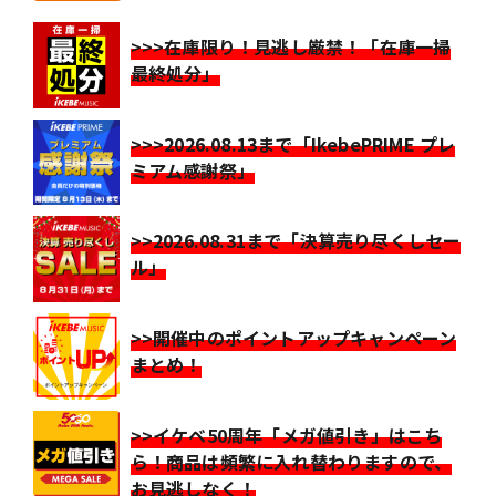
>>>在庫限り！見逃し厳禁！「在庫一掃
最終処分」
>>>2026.08.13まで「IkebePRIME プレ
ミアム感謝祭」
>>2026.08.31まで「決算売り尽くしセー
ル」
>>開催中のポイントアップキャンペーン
まとめ！
>>イケベ50周年「メガ値引き」はこち
ら！商品は頻繁に入れ替わりますので、
お見逃しなく！