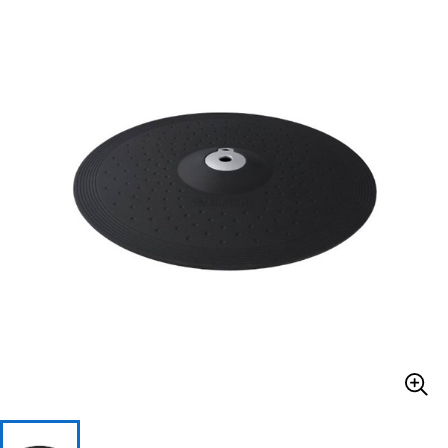
ベース
ウクレレ
ドラム
パーカッション
キーボード
電子ピアノ
管楽器
その他楽器
アンプ
エフェクター
DJ機器
DTM