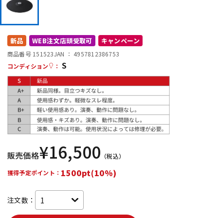
DTM オンライン納品
レコーディング機器
新品
WEB注文店頭受取可
キャンペーン
配信/ライブ機器
楽器アクセサリ
商品番号 151523
JAN ：
4957812386753
S
コンディション
：
中古
ヴィンテージ
¥
16,500
販売価格
（税込）
1500pt(10%)
獲得予定ポイント：
注文数：