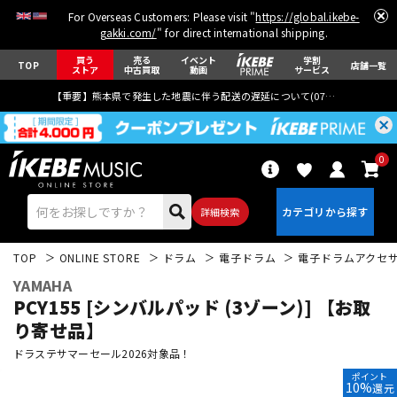
For Overseas Customers: Please visit "
https://global.ikebe-
gakki.com/
" for direct international shipping.
買う
売る
イベント
学割
TOP
店舗一覧
ストア
中古買取
動画
サービス
【重要】熊本県で発生した地震に伴う配送の遅延について(
07月29日
更新)
0
詳細検索
TOP
ONLINE STORE
ドラム
電子ドラム
電子ドラムアクセ
YAMAHA
PCY155 [シンバルパッド (3ゾーン)] 【お取
り寄せ品】
ドラステサマーセール2026対象品！
エレキギター
アコギ/エレアコ
ポイント
10%
還元