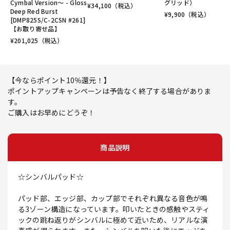
Cymbal Version～ - Gloss
グリッド）
¥
34,100
（税込）
Deep Red Burst
¥
9,900
（税込）
[DMP825S/C-2CSN #261]
【お取り寄せ品】
¥
201,025
（税込）
【今ならポイント10％還元！】
ポイントアップキャンペーンは予告なく終了する場合がありま
す。
ご購入はお早めにどうぞ！
商品説明
☆シンバルパッド☆
パッド部、エッジ部、カップ部でそれぞれ異なる音色が鳴
る3ゾーン構造になっています。叩いたときの感触やスティ
ックの跳ね返りがシンバルに極めて近いため、リアルな演