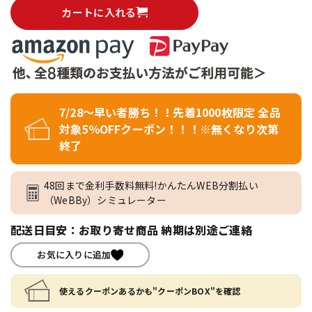
カートに入れる
7/28～早い者勝ち！！先着1000枚限定 全品
対象5％OFFクーポン！！！※無くなり次第
終了
48回まで金利手数料無料!かんたんWEB分割払い
（WeBBy）シミュレーター
配送日目安：お取り寄せ商品 納期は別途ご連絡
お気に入りに追加
使えるクーポンあるかも"クーポンBOX"を確認