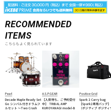
RECOMMENDED
ITEMS
こちらもよく見られています
Pearl
A.S.P.GEAR
Positive Grid
Decade Maple Ready Set
【入荷待ち、ご予約受付
Spark 2 Carry bag
Go シンバル付きドラムフ
中】 TRIBAL AMP
【Spark2専用バッグ】
ルセット ～Two Crash
KUROYANAGI model-B
（ポジティブ ポジティ