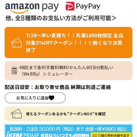
7/28～早い者勝ち！！先着1000枚限定 全品
対象5％OFFクーポン！！！※無くなり次第
終了
48回まで金利手数料無料!かんたんWEB分割払い
（WeBBy）シミュレーター
配送日目安：お取り寄せ商品 納期は別途ご連絡
お気に入りに追加
使えるクーポンあるかも"クーポンBOX"を確認