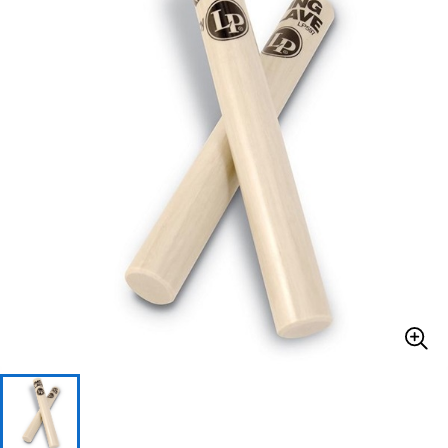
ベース
ウクレレ
ドラム
パーカッション
キーボード
電子ピアノ
管楽器
その他楽器
アンプ
エフェクター
DJ機器
DTM