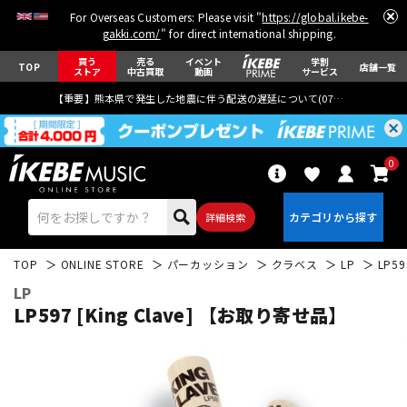
For Overseas Customers: Please visit "
https://global.ikebe-
gakki.com/
" for direct international shipping.
買う
売る
イベント
学割
TOP
店舗一覧
ストア
中古買取
動画
サービス
【重要】熊本県で発生した地震に伴う配送の遅延について(
07月29日
更新)
0
詳細検索
TOP
ONLINE STORE
パーカッション
クラベス
LP
LP5
LP
LP597 [King Clave] 【お取り寄せ品】
エレキギター
アコギ/エレアコ