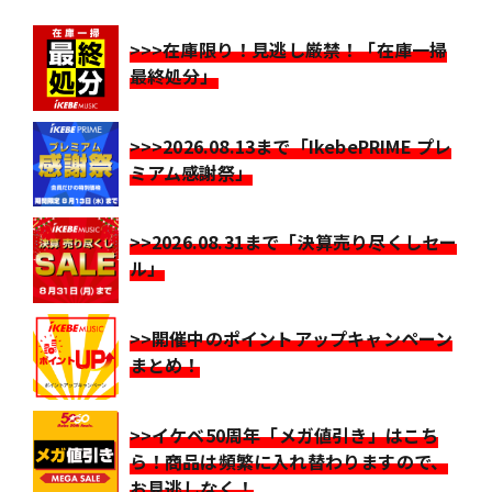
>>>在庫限り！見逃し厳禁！「在庫一掃
最終処分」
>>>2026.08.13まで「IkebePRIME プレ
ミアム感謝祭」
>>2026.08.31まで「決算売り尽くしセー
ル」
>>開催中のポイントアップキャンペーン
まとめ！
>>イケベ50周年「メガ値引き」はこち
ら！商品は頻繁に入れ替わりますので、
お見逃しなく！