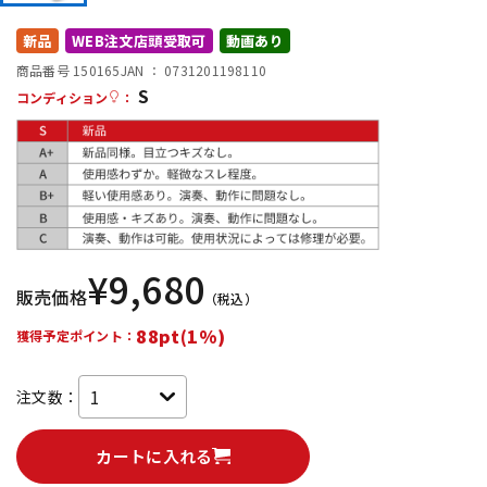
DTM オンライン納品
レコーディング機器
新品
WEB注文店頭受取可
動画あり
商品番号 150165
JAN ：
0731201198110
S
配信/ライブ機器
楽器アクセサリ
コンディション
：
中古
ヴィンテージ
¥
9,680
販売価格
（税込）
88pt(1%)
獲得予定ポイント：
注文数：
カートに入れる