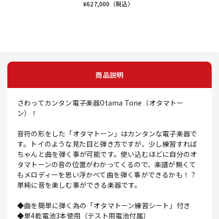
¥
627,000
（税込）
商品説明
さわってカンタン電子楽器Otama Tone（オタマトー
ン）！
音符の形をした「オタマトーン」はカンタンな電子楽器で
す。トイのような見た目と弾き方ですが、少し練習すれば
ちゃんと曲を弾く事が可能です。使い込むほどに自分のオ
タマトーンの音の位置がわかってくるので、楽譜が無くて
もメロディーを思い浮かべて曲を弾く事ができるかも！？
単純に音を楽しむ事ができる楽器です。
◆曲を簡単に弾く為の「オタマトーン練習シート」付き
◆単4乾電池3本使用（テスト用電池付属）