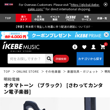
For Overseas Customers: Please visit "
https://global.ikebe-
gakki.com/
" for direct international shipping.
買う
売る
イベント
学割
TOP
店舗一覧
ストア
中古買取
動画
サービス
【重要】熊本県で発生した地震に伴う配送の遅延について(
07月29日
更新)
0
詳細検索
TOP
ONLINE STORE
その他楽器
楽器玩具・ガジェット
明
明和電機
オタマトーン （ブラック） [さわってカンタ
ン電子楽器]
エレキギター
アコギ/エレアコ