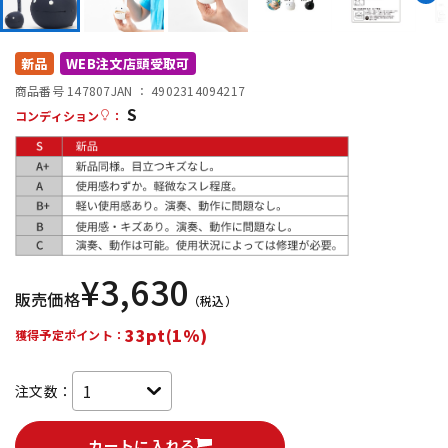
DTM オンライン納品
レコーディング機器
新品
WEB注文店頭受取可
配信/ライブ機器
楽器アクセサリ
商品番号 147807
JAN ：
4902314094217
S
コンディション
：
中古
ヴィンテージ
¥
3,630
販売価格
（税込）
33pt(1%)
獲得予定ポイント：
注文数：
カートに入れる