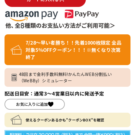
7/28～早い者勝ち！！先着1000枚限定 全品
対象5％OFFクーポン！！！※無くなり次第
終了
48回まで金利手数料無料!かんたんWEB分割払い
（WeBBy）シミュレーター
配送日目安：通常3～4営業日以内に発送予定
お気に入りに追加
使えるクーポンあるかも"クーポンBOX"を確認