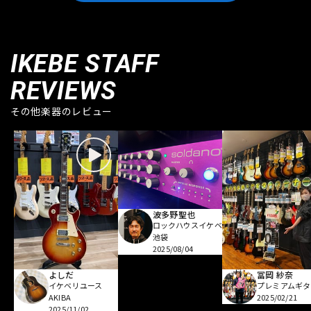
IKEBE STAFF
REVIEWS
その他楽器のレビュー
波多野聖也
ロックハウスイケベ
池袋
2025/08/04
よしだ
冨岡 紗奈
イケベリユース
プレミアムギタ
AKIBA
2025/02/21
2025/11/02