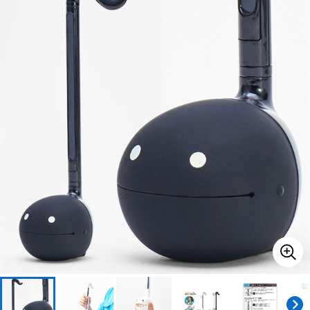
ベース
ウクレレ
ドラム
パーカッション
キーボード
電子ピアノ
管楽器
その他楽器
アンプ
エフェクター
DJ機器
DTM