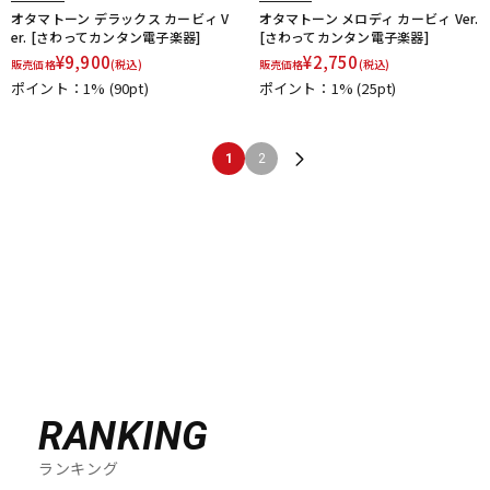
オタマトーン デラックス カービィ V
オタマトーン メロディ カービィ Ver.
er. [さわってカンタン電子楽器]
[さわってカンタン電子楽器]
¥
9,900
¥
2,750
販売価格
(税込)
販売価格
(税込)
ポイント：1%
(90pt)
ポイント：1%
(25pt)
1
2
RANKING
ランキング