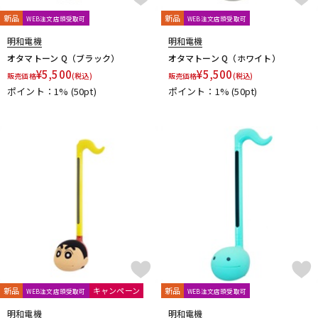
DTM オンライン納品
レコーディング機器
新品
新品
WEB注文店頭受取可
WEB注文店頭受取可
明和電機
明和電機
オタマトーン Q（ブラック）
オタマトーン Q（ホワイト）
配信/ライブ機器
楽器アクセサリ
¥
5,500
¥
5,500
販売価格
(税込)
販売価格
(税込)
ポイント：1%
(50pt)
ポイント：1%
(50pt)
中古
ヴィンテージ
新品
キャンペーン
新品
WEB注文店頭受取可
WEB注文店頭受取可
明和電機
明和電機