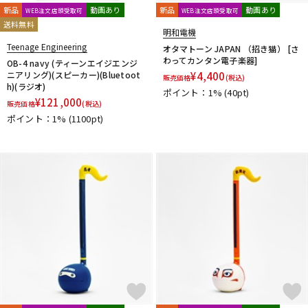
新品
動画あり
新品
動画あり
WEB注文店頭受取可
WEB注文店頭受取可
送料無料
明和電機
Teenage Engineering
オタマトーン JAPAN （招き猫） [さ
わってカンタン電子楽器]
OB-4 navy (ティーンエイジエンジ
ニアリング)(スピーカー)(Bluetoot
¥
4,400
販売価格
(税込)
h)(ラジオ)
ポイント：1%
(40pt)
¥
121,000
販売価格
(税込)
ポイント：1%
(1100pt)