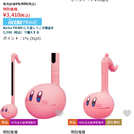
¥
4,400
販売価格
(税込)
特別価格
¥
3,410
(税込)
Ikebe PRIME に入会してこの商品を
3,300（税込）で購入する
ポイント：1%
(31pt)
新品
新品
送料無料
WEB注文店頭受取可
WEB注文店頭受取可
明和電機
明和電機