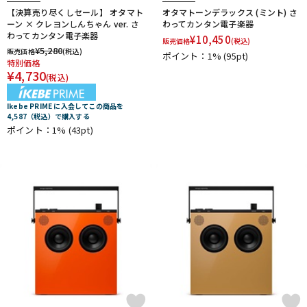
【決算売り尽くしセール】 オタマト
オタマトーンデラックス (ミント) さ
ーン × クレヨンしんちゃん ver. さ
わってカンタン電子楽器
わってカンタン電子楽器
¥
10,450
販売価格
(税込)
¥
5,280
販売価格
(税込)
ポイント：1%
(95pt)
特別価格
¥
4,730
(税込)
Ikebe PRIME に入会してこの商品を
4,587（税込）で購入する
ポイント：1%
(43pt)