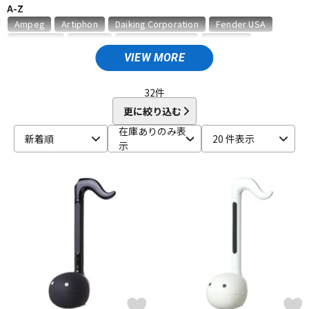
A-Z
ベース
ウクレレ
Ampeg
Artiphon
Daiking Corporation
Fender USA
Gruv Gear
Hohner
HosaTechnology
HOTONE
HUMAN GEAR
Ikebe Original
JAM Pedals
keeley
VIEW MORE
ドラム
パーカッション
Mesa Boogie
MONO
MUSICNOMAD
PIERMARIA
Positive Grid
PROIDEA
Pro-mark
Roland
S.Yairi
32
件
SeamoonFX
SUZUKI
Teenage Engineering
TOMBO
更に絞り込む
キーボード
電子ピアノ
Universal Audio
UTAET
VALETON
WALRUS AUDIO
在庫ありのみ表
新着順
20 件表示
他
示
キョーリツ
明和電機
GINZA JUJIYA
管楽器
その他楽器
アンプ
エフェクター
DJ機器
DTM