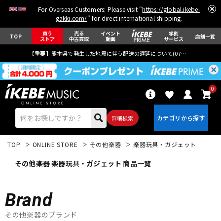
For Overseas Customers: Please visit "
https://global.ikebe-
gakki.com/
" for direct international shipping.
買う
売る
イベント
学割
TOP
店舗一覧
ストア
中古買取
動画
サービス
【重要】熊本県で発生した地震に伴う配送の遅延について(
07月29日
更新)
0
詳細検索
TOP
ONLINE STORE
その他楽器
楽器玩具・ガジェット
その他楽器 楽器玩具・ガジェット 商品一覧
Brand
エレキギター
アコギ/エレアコ
その他楽器のブランド