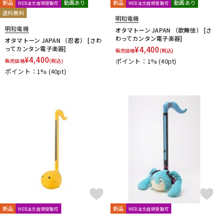
新品
動画あり
新品
動画あり
WEB注文店頭受取可
WEB注文店頭受取可
送料無料
明和電機
明和電機
オタマトーン JAPAN （歌舞伎） [さ
わってカンタン電子楽器]
オタマトーン JAPAN （忍者） [さわ
ってカンタン電子楽器]
¥
4,400
販売価格
(税込)
¥
4,400
ポイント：1%
(40pt)
販売価格
(税込)
ポイント：1%
(40pt)
新品
新品
WEB注文店頭受取可
WEB注文店頭受取可