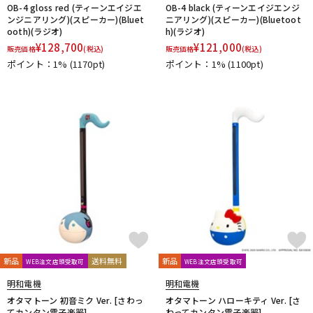
OB-4 gloss red (ティーンエイジエ
OB-4 black (ティーンエイジエンジ
ンジニアリング)(スピーカー)(Bluet
ニアリング)(スピーカー)(Bluetoot
ooth)(ラジオ)
h)(ラジオ)
¥
128,700
¥
121,000
販売価格
(税込)
販売価格
(税込)
ポイント：1%
(1170pt)
ポイント：1%
(1100pt)
新品
送料無料
新品
WEB注文店頭受取可
WEB注文店頭受取可
明和電機
明和電機
オタマトーン 初音ミク Ver. [さわっ
オタマトーン ハローキティ Ver. [さ
てカンタン電子楽器]
わってカンタン電子楽器]