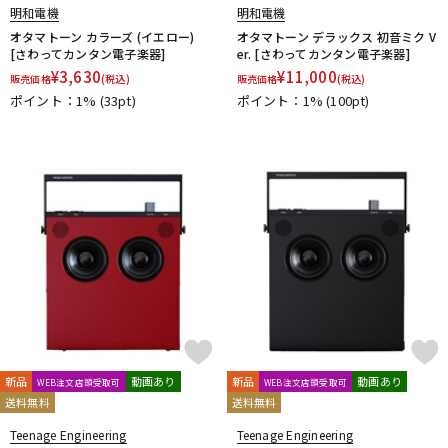
明和電機
明和電機
オタマトーン カラーズ (イエロー)
オタマトーン デラックス 初音ミク V
[さわってカンタン電子楽器]
er. [さわってカンタン電子楽器]
¥
3,630
¥
11,000
販売価格
(税込)
販売価格
(税込)
ポイント：1%
(33pt)
ポイント：1%
(100pt)
新品
動画あり
新品
動画あり
WEB注文店頭受取可
WEB注文店頭受取可
送料無料
送料無料
Teenage Engineering
Teenage Engineering